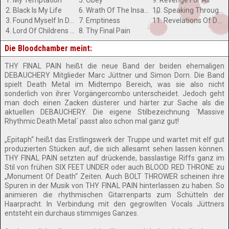
1. My Temptation
5. Obey
9. Revenge For All
2. Black Is My Life
6. Wrath Of The Insane
10. Speaking Through The Black Heart
3. Found Myself In Death
7. Emptiness
11. Revelations Of Death
4. Lord Of Childrens Dreams
8. Thy Final Pain
Die Bloodchamber meint:
THY FINAL PAIN heißt die neue Band der beiden ehemaligen
DEBAUCHERY Mitglieder Marc Jüttner und Simon Dorn. Die Band
spielt Death Metal im Midtempo Bereich, was sie also nicht
sonderlich von ihrer Vorgängercombo unterscheidet. Jedoch geht
man doch einen Zacken düsterer und härter zur Sache als die
aktuellen DEBAUCHERY. Die eigene Stilbezeichnung ´Massive
Rhythmic Death Metal´ passt also schon mal ganz gut!
„Epitaph“ heißt das Erstlingswerk der Truppe und wartet mit elf gut
produzierten Stücken auf, die sich allesamt sehen lassen können.
THY FINAL PAIN setzten auf drückende, basslastige Riffs ganz im
Stil von frühen SIX FEET UNDER oder auch BLOOD RED THRONE zu
„Monument Of Death“ Zeiten. Auch BOLT THROWER scheinen ihre
Spuren in der Musik von THY FINAL PAIN hinterlassen zu haben. So
animieren die rhythmischen Gitarrenparts zum Schütteln der
Haarpracht. In Verbindung mit den gegrowlten Vocals Jüttners
entsteht ein durchaus stimmiges Ganzes.