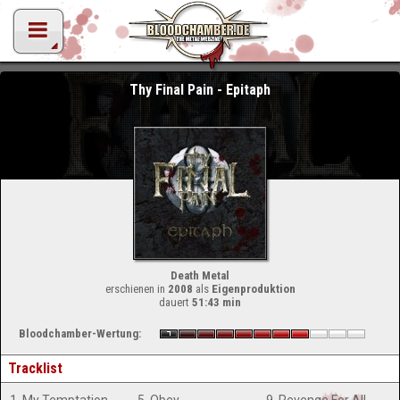
Thy Final Pain - Epitaph
Death Metal
erschienen in
2008
als
Eigenproduktion
dauert
51:43 min
Bloodchamber-Wertung:
Tracklist