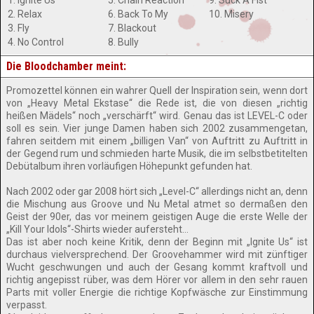
1. Ignite Us
5. Chain Reaction
9. Suck A Fist
2. Relax
6. Back To My
10. Misery
3. Fly
7. Blackout
4. No Control
8. Bully
Die Bloodchamber meint:
Promozettel können ein wahrer Quell der Inspiration sein, wenn dort
von „Heavy Metal Ekstase“ die Rede ist, die von diesen „richtig
heißen Mädels“ noch „verschärft“ wird. Genau das ist LEVEL-C oder
soll es sein. Vier junge Damen haben sich 2002 zusammengetan,
fahren seitdem mit einem „billigen Van“ von Auftritt zu Auftritt in
der Gegend rum und schmieden harte Musik, die im selbstbetitelten
Debütalbum ihren vorläufigen Höhepunkt gefunden hat.
Nach 2002 oder gar 2008 hört sich „Level-C“ allerdings nicht an, denn
die Mischung aus Groove und Nu Metal atmet so dermaßen den
Geist der 90er, das vor meinem geistigen Auge die erste Welle der
„Kill Your Idols“-Shirts wieder aufersteht…
Das ist aber noch keine Kritik, denn der Beginn mit „Ignite Us“ ist
durchaus vielversprechend. Der Groovehammer wird mit zünftiger
Wucht geschwungen und auch der Gesang kommt kraftvoll und
richtig angepisst rüber, was dem Hörer vor allem in den sehr rauen
Parts mit voller Energie die richtige Kopfwäsche zur Einstimmung
verpasst.