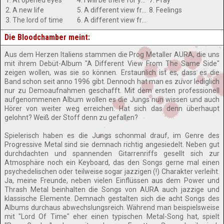
1. At opened eyes
4. I will be there for you
7. Pray
2. A new life
5. A different view from the same side - Promenade
8. Feelings
3. The lord of time
6. A different view from the same side - Rose Garden
Die Bloodchamber meint:
Aus dem Herzen Italiens stammen die Prog Metaller AURA, die uns
mit ihrem Debüt-Album "A Different View From The Same Side"
zeigen wollen, was sie so können. Erstaunlich ist es, dass es die
Band schon seit anno 1996 gibt. Dennoch hat man es zuvor lediglich
nur zu Demoaufnahmen geschafft. Mit dem ersten professionell
aufgenommenen Album wollen es die Jungs nun wissen und auch
Hörer von weiter weg erreichen. Hat sich das denn überhaupt
gelohnt? Weiß der Stoff denn zu gefallen?
Spielerisch haben es die Jungs schonmal drauf, im Genre des
Progressive Metal sind sie demnach richtig angesiedelt. Neben gut
durchdachten und spannenden Gitarrenriffs gesellt sich zur
Atmosphäre noch ein Keyboard, das den Songs gerne mal einen
psychedelischen oder teilweise sogar jazzigen (!) Charakter verleiht.
Ja, meine Freunde, neben vielen Einflüssen aus dem Power und
Thrash Metal beinhalten die Songs von AURA auch jazzige und
klassische Elemente. Demnach gestalten sich die acht Songs des
Albums durchaus abwechslungsreich. Während man beispielsweise
mit "Lord Of Time" eher einen typischen Metal-Song hat, spielt