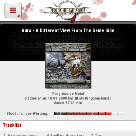
Aura - A Different View From The Same Side
Progressive Metal
erschienen am
19.09.2008
bei
My Kingdom Music
dauert
67:43 min
Bloodchamber-Wertung:
Tracklist