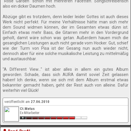
"Rose Garden" schon mit mehreren Facetten. Songschreiberisch
also ein dicker Daumen hoch.
Abzüge gibt es trotzdem, denn leider leider Gottes ist auch dieses
Werk nicht perfekt. Für meine Verhältnisse hätte man sich mehr
dem Sound widmen können, der im Gesamten etwas dünn ist.
Einfach etwas mehr Bass, die Gitarren mehr in den Vordergrund
geholt, damit wäre schon was getan. Außerdem hauen mich die
gesanglichen Leistungen auch nicht gerade vom Hocker. Gut, schief
wie der Turm von Pisa ist der Gesang nun auch wieder nicht,
dennoch aber für eine solche musikalische Leistung zu mittelmäßig
und austauschbar.
"A Different View..." ist aber alles in allem ein gutes Album
geworden. Schade, dass sich AURA damit soviel Zeit gelassen
haben! Ich denke, wenn sie sich mit dem Album erstmal etwas
bekannter gemacht haben, geht der Rest auch von alleine. Dafür
weiterhin viel Glück!
veröffentlicht am
27.06.2010
Ct.Metus
Ex-Mitarbeiter