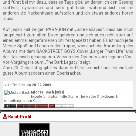
und führt bei mir dazu, dass es Tage gibt, an denen ich den Gesang
kraftvoll, dynamisch und sehr gut finde, während sich mir an
anderen die Nackenhaare aufstellen und ich etwas anderes hören
muss.
Auf jeden Fall zeigen PARAGON mit „Screenslaves“, dass sie noch
längst nicht zum alten Eisen gehören und sich auch nicht starr auf
einen einmal eingefahrenen Stil festgesetzt haben. Es ist noch jede
Menge Spaß und Leben in der Truppe, was auch die Abrundung des
Albums mit dem BACKSTREET BOYS Cover „Larger Than Life“ und
der italienisch gesungenen Version des Openers vom eigenen Vor-
Vor-Vorgängeralbum „The Dark Legacy“ zeigt.
Zum 20. Geburtstag gibt es dann hoffentlich nicht nur ein einfach
gutes Album sondern einen Oberkracher.
veröffentlicht am
20.02.2009
Michael Bach [mba]
Experte für pfeilschnelle Gitarren, heroische Showdowns &
misanthropiefreien Krach
Band-Profil