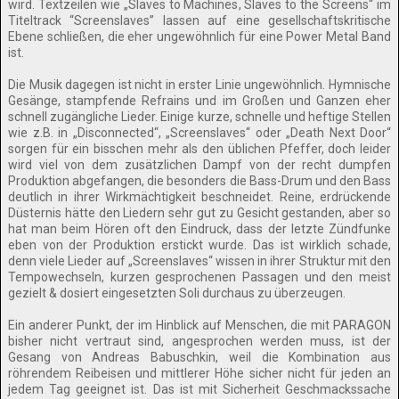
wird. Textzeilen wie „Slaves to Machines, Slaves to the Screens“ im
Titeltrack “Screenslaves” lassen auf eine gesellschaftskritische
Ebene schließen, die eher ungewöhnlich für eine Power Metal Band
ist.
Die Musik dagegen ist nicht in erster Linie ungewöhnlich. Hymnische
Gesänge, stampfende Refrains und im Großen und Ganzen eher
schnell zugängliche Lieder. Einige kurze, schnelle und heftige Stellen
wie z.B. in „Disconnected“, „Screenslaves“ oder „Death Next Door“
sorgen für ein bisschen mehr als den üblichen Pfeffer, doch leider
wird viel von dem zusätzlichen Dampf von der recht dumpfen
Produktion abgefangen, die besonders die Bass-Drum und den Bass
deutlich in ihrer Wirkmächtigkeit beschneidet. Reine, erdrückende
Düsternis hätte den Liedern sehr gut zu Gesicht gestanden, aber so
hat man beim Hören oft den Eindruck, dass der letzte Zündfunke
eben von der Produktion erstickt wurde. Das ist wirklich schade,
denn viele Lieder auf „Screenslaves“ wissen in ihrer Struktur mit den
Tempowechseln, kurzen gesprochenen Passagen und den meist
gezielt & dosiert eingesetzten Soli durchaus zu überzeugen.
Ein anderer Punkt, der im Hinblick auf Menschen, die mit PARAGON
bisher nicht vertraut sind, angesprochen werden muss, ist der
Gesang von Andreas Babuschkin, weil die Kombination aus
röhrendem Reibeisen und mittlerer Höhe sicher nicht für jeden an
jedem Tag geeignet ist. Das ist mit Sicherheit Geschmackssache