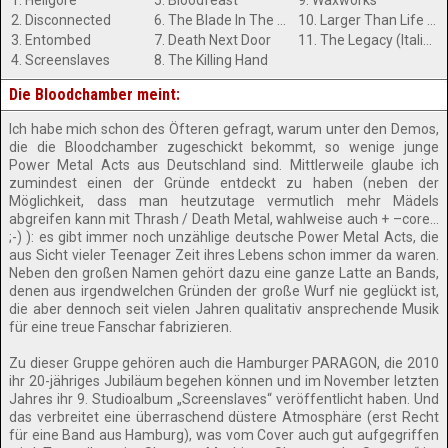
1. Hellgore
5. Bloodfeast
9. Waxworks
2. Disconnected
6. The Blade In The Dark
10. Larger Than Life (Backstreet Boys Cover)
3. Entombed
7. Death Next Door
11. The Legacy (Italian Version)
4. Screenslaves
8. The Killing Hand
Die Bloodchamber meint:
Ich habe mich schon des Öfteren gefragt, warum unter den Demos,
die die Bloodchamber zugeschickt bekommt, so wenige junge
Power Metal Acts aus Deutschland sind. Mittlerweile glaube ich
zumindest einen der Gründe entdeckt zu haben (neben der
Möglichkeit, dass man heutzutage vermutlich mehr Mädels
abgreifen kann mit Thrash / Death Metal, wahlweise auch + –core…
;-) ): es gibt immer noch unzählige deutsche Power Metal Acts, die
aus Sicht vieler Teenager Zeit ihres Lebens schon immer da waren.
Neben den großen Namen gehört dazu eine ganze Latte an Bands,
denen aus irgendwelchen Gründen der große Wurf nie geglückt ist,
die aber dennoch seit vielen Jahren qualitativ ansprechende Musik
für eine treue Fanschar fabrizieren.
Zu dieser Gruppe gehören auch die Hamburger PARAGON, die 2010
ihr 20-jähriges Jubiläum begehen können und im November letzten
Jahres ihr 9. Studioalbum „Screenslaves“ veröffentlicht haben. Und
das verbreitet eine überraschend düstere Atmosphäre (erst Recht
für eine Band aus Hamburg), was vom Cover auch gut aufgegriffen