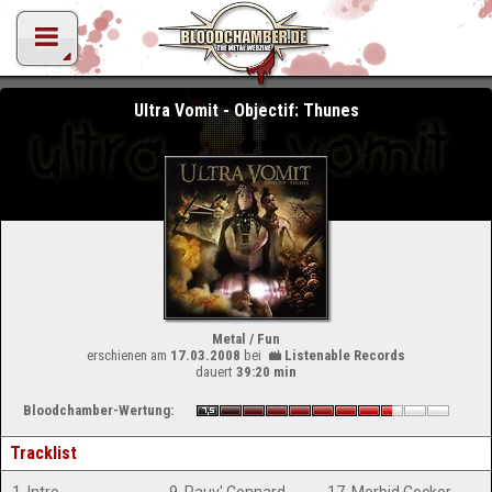
Ultra Vomit - Objectif: Thunes
Metal / Fun
erschienen am
17.03.2008
bei
Listenable Records
dauert
39:20 min
Bloodchamber-Wertung:
Tracklist