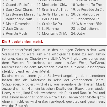
1. Intro
9. Pauv' Connard
17. Morbid Cocker
2. Quand J'Etais Petit (Featuring Lemmy)
10. Mechanical Chiwawa
18. Welcome To The Jingle
3. Darry Cowl Chamber
11. Gremlins At The Gates
19. Je Possède Un Cousin
4. Les Bonnes Manières
12. Je Ne T'Es Jamait Autans Aimer
20. Canidal Corpse
5. Boulangerie Pâtisserie
13. Poil De Cul
21. Condemned To Headbang
6. Maité Ravendark
14. Croûte De Pul
22. W.A. Mozart 25th Symphony Allegro In C Minor KV 183
7. Jack Chirac
15. La Flemme
23. Je Collectionne Des Canards (Vivants)
8. Pour Un Mosh
16. Mountains Of Math
24. Outro
Die Bloodchamber meint:
Experimentierfreudigkeit ist in den heutigen Zeiten nichts, was
Voraussetzung wäre, um eine erfolgreiche Band zu sein. Umso
schöner, dass es Chaoten wie ULTRA VOMIT gibt; vier Jungs aus
dem Westen Frankreichs, wo sonst außer Wein, Weißbrot,
Meerwasser und dem Akkordeon nicht viel auf dem Stundenplan
steht. Und erst recht kein Metal.
Da sind wir bei einem guten Stichwort angelangt, denn einordnen
lassen sich die Wüteriche in keine der vorhandenen Genre-
Schubladen. Probiert wird alles, was irgendwie der harten Musik
zuzuordnen ist. Hier ein bisschen Death, dort Black, dann wieder
Heavy Metal, Hard Rock, zwischendurch Punk und Rock 'n' Roll und
was einem nebenher noch so einfällt. Ein Thema oder Motto gibt’s
ohnehin nicht, es wird einfach gekloppt, gewütet und geschrieen,
was das Zeug hält.