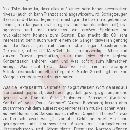
Das Tolle daran ist, dass alles auf einem sehr hohen technischen
Niveau (auch ich kann Französisch) abgewickelt wird. Schlagzeuger,
Bassist und Gitarrist legen sich mächtig in die Eisen und geben mal
schnell, mal langsam, mal ruhig, mal laut (hauptsächlich laut), mal
aggressiv und mal melodisch ein großes Spektrum an
musikalischem Können zum Besten. Das macht die CD sehr
interessant, denn auch wenn einem der Sänger bisweilen gehörig
auf die Nüsse geht mit seinem übereifrigen Geschrei und
Gekreische, haben ULTRA VOMIT hier ein kurzweiliges Album mit
kurzen Tracks geschaffen, was man sich ohne jegliche
Konzentration anhören kann und was sofort zum Mitmachen
anregt. Was nicht heißt, dass es sich hier um stumpfe
Attraktionsmusik handelt, im Gegenteil: An der Scheibe gibt es eine
Menge zu entdecken und rauszuhören.
Was die Texte betrifft, verstehe ich so gut wie kein Wort, da alles auf
französisch gegrunzt, geschrieen, gejodelt, gewürgt, gesungen und
gekotzt wird. Songtitel á la „Boulangerie Pâtisserie“ (Bäckerei
Konditorei) oder „Pauv' Connard“ (Armer Blödmann) lassen aber
zusammen mit dem äußerst experimentellen musikalischen Anteil
auf viel Humor und Sarkasmus schließen. „Objectif: Thunes“ – was
zu Deutsch soviel wie „Zielvorgabe: Geld“ bedeutet – ist ein
gelungenes und hörenswertes Album mit durchgehenden
Überraschungen und Höhepunkten. Ernst und Normen können