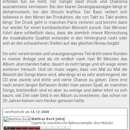
erfinden tun sie nicht. Der Sänger lässt Druck und Charisma
ausnahmslos vermissen. Bei den klaren Gesangspassagen klingt er
disharmonisch, bei den Shouts kraftlos. Der Bass verliert sich
teilweise in den Wirren der Produktion, die von Takt zu Takt anders
klingt. Der Druck geht in manchen Parts verloren und kommt dann
nur wieder für einen bombastischen Moment zurück. Das Wirrwarr
führt dann schließlich dazu, dass die ziemlich miese Abmischung
die musikalische Qualität entweder in den Hintergrund rückt oder
sich an den schwächeren Stellen auf das gleichen Niveau begibt.
Ein sehr verwirrendes und unausgewogenes Teil dreht seine Runden
in meiner Anlage und als ich endlich nach fast 80 Minuten das
Album überstanden habe, dauert es nicht lange und ich wage einen
weiteren Versuch. Und ich muss sagen, dass von Mal zu Mal die
Absicht der Songs klarer wird, allerdings ist es sehr anstrengend, der
CD eine zweite und dritte und vierte Chance zu geben. Denn erst
nach einem langen Befassen findet man seinen Spaß an manchen
Songs, letztendlich sind es aber zu wenige und daher lohnt es sich
kaum, viel Zeit oder Geld in ein Album zu investieren, das schon vor
20 Jahren keinen vom Hocker gerissen hätte.
veröffentlicht am
16.12.2008
Matthias Bock [mbo]
Experte für monolithische Rythmusstampfer ohne Melodie