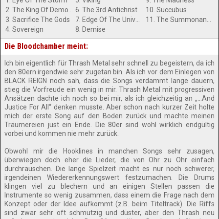
1. Eye Of The Storm
5. Viking
9. The Madness
2. The King Of Demons
6. The 3rd Antichrist
10. Succubus
3. Sacrifice The Gods
7. Edge Of The Universe
11. The Summonance/The Occultance
4. Sovereign
8. Demise
Die Bloodchamber meint:
Ich bin eigentlich für Thrash Metal sehr schnell zu begeistern, da ich
den 80ern irgendwie sehr zugetan bin. Als ich vor dem Einlegen von
BLACK REIGN noch sah, dass die Songs verdammt lange dauern,
stieg die Vorfreude ein wenig in mir. Thrash Metal mit progressiven
Ansätzen dachte ich noch so bei mir, als ich gleichzeitig an „...And
Justice For All“ denken musste. Aber schon nach kurzer Zeit holte
mich der erste Song auf den Boden zurück und machte meinen
Träumereien just ein Ende. Die 80er sind wohl wirklich endgültig
vorbei und kommen nie mehr zurück.
Obwohl mir die Hooklines in manchen Songs sehr zusagen,
überwiegen doch eher die Lieder, die von Ohr zu Ohr einfach
durchrauschen. Die lange Spielzeit macht es nur noch schwerer,
irgendeinen Wiedererkennungswert festzumachen. Die Drums
klingen viel zu blechern und an einigen Stellen passen die
Instrumente so wenig zusammen, dass einem die Frage nach dem
Konzept oder der Idee aufkommt (z.B. beim Titeltrack). Die Riffs
sind zwar sehr oft schmutzig und düster, aber den Thrash neu