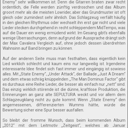
Enemy“ sehr willkommen ist. Denn die Gitarren braten zwar recht
ordentlich, die Felle werden zünftig verdroschen und das Album
groovt mehr als die meisten Lowrider, aber das Grundmuster ist oft
gleich oder zumindest sehr ähnlich. Das Schlagzeug verfällt häufig
in den gleichen Rhythmus oder wechselt ihn erst gar nicht und viele
Lieder stecken durchgehend in recht schleppendem MidTempo, was
auf die Dauer ein wenig ermüdend wirkt. Im Gesang gibt’s ebenfalls
wenige Überraschungen, denn aufgrund der Aussprache drängt sich
der Max Cavalera Vergleich auf, ohne jedoch dessen überdrehten
Wahnsinn auf Band bringen zu können.
Auf der anderen Seite muss man festhalten, dass eigentlich kein
Lied wirklich schlecht und kaum eins nur langweilig ist. Irgendeine
interessante Idee findet sich fast immer und eingängig ist sowieso
alles. Mit „State Enemy“, „Under Attack“, der Ballade „Just A Dream“
und dem etwas schräg knüppelnden „The Man Dominus Factor“ gibt
es durchaus eine Reihe Lieder, die besser als einfach nur „nett“ sind.
Das einzig wirklich störende ist die dünne, kraftlose Produktion, die
Erinnerungen an ganz alte SEPULTURA weckt und vor allem dem
Schlagzeugklang nicht zu gute kommt. Wenn „State Enemy“ den
angemessenen, differenzierten Wumms hätte, würde die
Bewertung sicher eine Spur besser ausfallen.
So bleibt der fromme Wunsch, dass beim kommenden Album
„2012“ mit dem Leitmotiv „Zeitgeist“, welches ab Januar