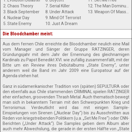
1. Evolution Disaster
6. Boycott
11. Set Me Free
2. Chaos Theory
7. Serial Killer
12. The Man Dominus Factor
3. Black September
8. Under Attack
13. Weapon Of Mass Destruction
4. Nuclear Day
9. Mind Of Terrorist
5. State Enemy
10. Just A Dream
Die Bloodchamber meint:
Aus dem fernen Chile erreichte die Bloodchamber neulich eine Mail
vom Manager und Sänger der Gruppe RATZINGER, deren
Gründungsjahr mit dem Jahr der Ernennung des gleichnamigen
Kardinals zu Papst Benedikt XVI. wie zufällig zusammenfällt, mit der
Bitte um ein Review ihres Debütalbums „State Enemy“, unter
anderem weil die Band im Jahr 2009 eine Europatour auf der
Agenda stehen hat.
Ganz in südamerikanischer Tradition von (späten) SEPULTURA oder
den ebenfalls aus Chile stammenden CRIMINAL spielen RATZINGER
eher einfachen, groovenden Thrash Metal. Auch thematisch bewegt
man sich in bekanntem Terrain mit den Schwerpunkten Krieg und
Terrorismus. Verdeutlicht wird das mit einigen Sample-
Einspielungen von Sirenen („Nuclear Day“) bis zu Ausschnitten aus
Reden von kriegstreibenden Politikern (u.a. „Set Me Free“) oder CNN-
Berichten („Under Attack“). Die Samples geben dem Album aber
auch mehr Abwechslung, die gerade in der ersten Hälfte von „State