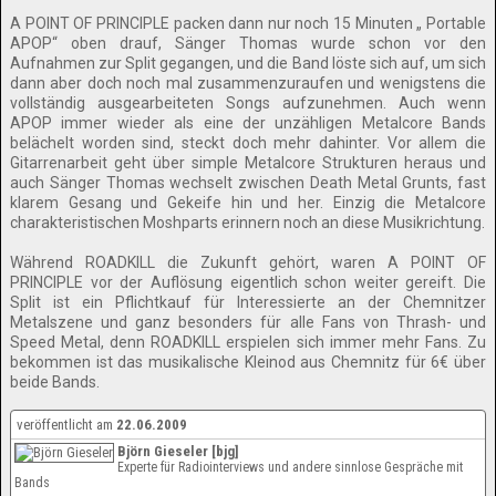
A POINT OF PRINCIPLE packen dann nur noch 15 Minuten „ Portable
APOP“ oben drauf, Sänger Thomas wurde schon vor den
Aufnahmen zur Split gegangen, und die Band löste sich auf, um sich
dann aber doch noch mal zusammenzuraufen und wenigstens die
vollständig ausgearbeiteten Songs aufzunehmen. Auch wenn
APOP immer wieder als eine der unzähligen Metalcore Bands
belächelt worden sind, steckt doch mehr dahinter. Vor allem die
Gitarrenarbeit geht über simple Metalcore Strukturen heraus und
auch Sänger Thomas wechselt zwischen Death Metal Grunts, fast
klarem Gesang und Gekeife hin und her. Einzig die Metalcore
charakteristischen Moshparts erinnern noch an diese Musikrichtung.
Während ROADKILL die Zukunft gehört, waren A POINT OF
PRINCIPLE vor der Auflösung eigentlich schon weiter gereift. Die
Split ist ein Pflichtkauf für Interessierte an der Chemnitzer
Metalszene und ganz besonders für alle Fans von Thrash- und
Speed Metal, denn ROADKILL erspielen sich immer mehr Fans. Zu
bekommen ist das musikalische Kleinod aus Chemnitz für 6€ über
beide Bands.
veröffentlicht am
22.06.2009
Björn Gieseler [bjg]
Experte für Radiointerviews und andere sinnlose Gespräche mit
Bands