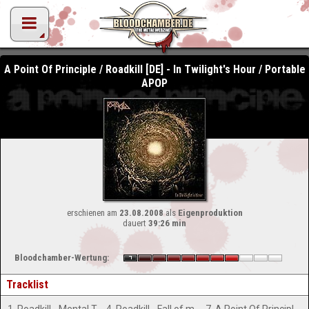
A Point Of Principle / Roadkill [DE] - In Twilight's Hour / Portable
APOP
erschienen am
23.08.2008
als
Eigenproduktion
dauert
39:26 min
Bloodchamber-Wertung:
Tracklist