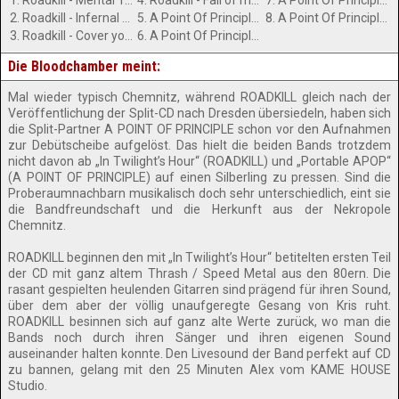
1. Roadkill - Mental Torment
4. Roadkill - Fall of man (Bonus)
7. A Point Of Principle - Bio emo and the dramatic smoke
2. Roadkill - Infernal Descent
5. A Point Of Principle - About... (Hardcore Scheiße)
8. A Point Of Principle - Like a pukebox (and the logo of APOP-Otter)
3. Roadkill - Cover your heaven
6. A Point Of Principle - Sumo gay and the tendency
Die Bloodchamber meint:
Mal wieder typisch Chemnitz, während ROADKILL gleich nach der
Veröffentlichung der Split-CD nach Dresden übersiedeln, haben sich
die Split-Partner A POINT OF PRINCIPLE schon vor den Aufnahmen
zur Debütscheibe aufgelöst. Das hielt die beiden Bands trotzdem
nicht davon ab „In Twilight’s Hour“ (ROADKILL) und „Portable APOP“
(A POINT OF PRINCIPLE) auf einen Silberling zu pressen. Sind die
Proberaumnachbarn musikalisch doch sehr unterschiedlich, eint sie
die Bandfreundschaft und die Herkunft aus der Nekropole
Chemnitz.
ROADKILL beginnen den mit „In Twilight’s Hour“ betitelten ersten Teil
der CD mit ganz altem Thrash / Speed Metal aus den 80ern. Die
rasant gespielten heulenden Gitarren sind prägend für ihren Sound,
über dem aber der völlig unaufgeregte Gesang von Kris ruht.
ROADKILL besinnen sich auf ganz alte Werte zurück, wo man die
Bands noch durch ihren Sänger und ihren eigenen Sound
auseinander halten konnte. Den Livesound der Band perfekt auf CD
zu bannen, gelang mit den 25 Minuten Alex vom KAME HOUSE
Studio.