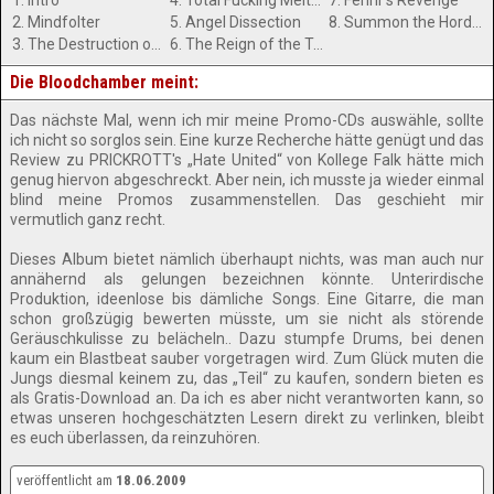
1. Intro
4. Total Fucking Meltdown
7. Fenrir’s Revenge
2. Mindfolter
5. Angel Dissection
8. Summon the Horde (Asmodeus cover)
3. The Destruction of Ephemeral Faith
6. The Reign of the Technodemon
Die Bloodchamber meint:
Das nächste Mal, wenn ich mir meine Promo-CDs auswähle, sollte
ich nicht so sorglos sein. Eine kurze Recherche hätte genügt und das
Review zu PRICKROTT's „Hate United“ von Kollege Falk hätte mich
genug hiervon abgeschreckt. Aber nein, ich musste ja wieder einmal
blind meine Promos zusammenstellen. Das geschieht mir
vermutlich ganz recht.
Dieses Album bietet nämlich überhaupt nichts, was man auch nur
annähernd als gelungen bezeichnen könnte. Unterirdische
Produktion, ideenlose bis dämliche Songs. Eine Gitarre, die man
schon großzügig bewerten müsste, um sie nicht als störende
Geräuschkulisse zu belächeln.. Dazu stumpfe Drums, bei denen
kaum ein Blastbeat sauber vorgetragen wird. Zum Glück muten die
Jungs diesmal keinem zu, das „Teil“ zu kaufen, sondern bieten es
als Gratis-Download an. Da ich es aber nicht verantworten kann, so
etwas unseren hochgeschätzten Lesern direkt zu verlinken, bleibt
es euch überlassen, da reinzuhören.
veröffentlicht am
18.06.2009