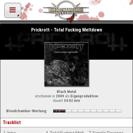
Prickrott - Total Fucking Meltdown
Black Metal
erschienen in
2009
als
Eigenproduktion
dauert
34:02 min
Bloodchamber-Wertung:
Tracklist