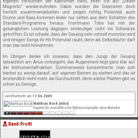
eigenen Versuchen der Kalifornier nach, ihren Stil auf „Death
Magnetic“ wiederzufinden. Dabei würden die Gitarristen doch
herrlich zusammenarbeiten und zeigen richtig Potential; auch
Drums und Bass kommen leider nur selten aus dem Schatten des
Standard-Programms heraus. Frontmann Tobe hat mit der
gesanglichen Leistung dagegen eindeutiger nicht ins Schwarze
getroffen. Es ist schade, dass der Gesang sehr schnell monoton wird
und einigen Songs ihr Hit-Potenzial raubt, denn als Selbstläufer darf
man das nicht hinnehmen.
Im Übrigen denke ich sowieso, dass den Jungs der Gesang
tatsächlich am Anus vorbeigeht, das Augenmerk liegt ganz klar auf
der Instrumentalfraktion. Dummerweise konzentrierte man sich
hierbei zu wenig darauf, auf eigenen Beinen zu stehen und das ist
letztendlich nicht mehr als Durchschnitt, denn solche Platten gibt es
schon zu Genüge.
veröffentlicht am
17.06.2009
Matthias Bock [mbo]
Experte für monolithische Rythmusstampfer ohne Melodie
Band-Profil