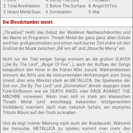
1. Intro
4. Die By The Lord
7. Forsaken
2. Total Annihilation
5. Below The Surface
8. Angel Of Fire
3. Heavy Metal Suicide
6. Domination
9. War
Die Bloodchamber meint:
„Thrashed“ heißt das Debüt der Weidener Nachwuchskombo und
der Name ist Programm. Thrash Metal der ganz ganz alten Schule
wird hier großgeschrieben und schon nach kurzer Zeit ordne ich den
Großteil der Musik zwischen „Kill 'em all“ und „Show No Mercy“ ein.
Nicht nur die Titel einiger Songs erinnern an die großen SLAYER
(„Die By The Lord“, „Angel Of Fire“...), auch der Aufbau der Songs
katapultiert den Hörer in die frühen 80er zurück. Währenddessen
erinnern die Riffs und die instrumentalen Hinführungen zum Song
(meist über eine Minute) stark an METALLICA. Die Spielweise der
Soli von „Die By The Lord“ und „Domination“ ähneln dagegen stark
Funk-Einflüssen wie sie DEATH ANGEL oder RAGE AGAINST THE
MACHINE vorweisen. Wenn man sich so stark am klassischen
Thrash Metal (und einschlägig bekannten letztgenannten
Vorbildern) orientiert, läuft man natürlich Gefahr, ein stumpfes
Tribute Album auf den Tisch zu knallen.
Und da liegt meiner Meinung nach auch der Knackpunkt. Während
der Versuche, METALLICA zu spielen, kommt man mehr den