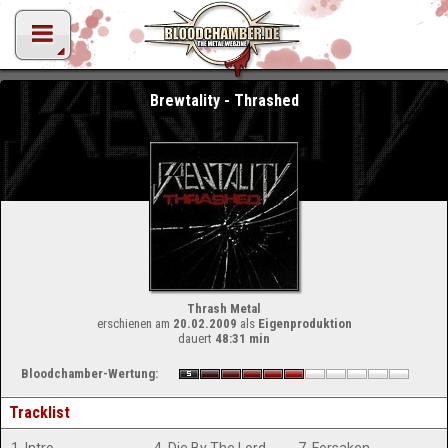
Brewtality - Thrashed
Thrash Metal
erschienen am
20.02.2009
als
Eigenproduktion
dauert
48:31 min
Bloodchamber-Wertung:
Tracklist