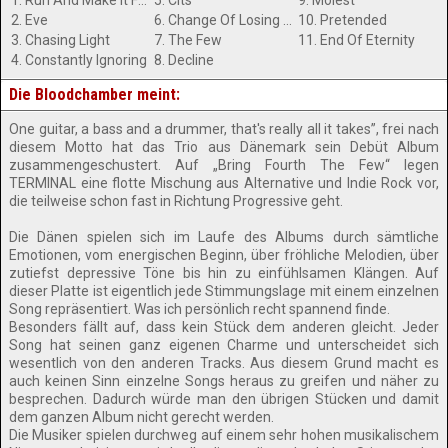
1. Run And Make It Fast
5. Cits
9. Molest
2. Eve
6. Change Of Losing Sight
10. Pretended
3. Chasing Light
7. The Few
11. End Of Eternity
4. Constantly Ignoring
8. Decline
Die Bloodchamber meint:
One guitar, a bass and a drummer, that's really all it takes”, frei nach
diesem Motto hat das Trio aus Dänemark sein Debüt Album
zusammengeschustert. Auf „Bring Fourth The Few“ legen
TERMINAL eine flotte Mischung aus Alternative und Indie Rock vor,
die teilweise schon fast in Richtung Progressive geht.
Die Dänen spielen sich im Laufe des Albums durch sämtliche
Emotionen, vom energischen Beginn, über fröhliche Melodien, über
zutiefst depressive Töne bis hin zu einfühlsamen Klängen. Auf
dieser Platte ist eigentlich jede Stimmungslage mit einem einzelnen
Song repräsentiert. Was ich persönlich recht spannend finde.
Besonders fällt auf, dass kein Stück dem anderen gleicht. Jeder
Song hat seinen ganz eigenen Charme und unterscheidet sich
wesentlich von den anderen Tracks. Aus diesem Grund macht es
auch keinen Sinn einzelne Songs heraus zu greifen und näher zu
besprechen. Dadurch würde man den übrigen Stücken und damit
dem ganzen Album nicht gerecht werden.
Die Musiker spielen durchweg auf einem sehr hohen musikalischem