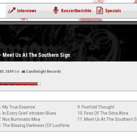
Interviews
Konzertberichte
Specials
i - Meet Us At The Southern Sign
.05.2009
bei
Candlelight Records
5. My True Essence
9. Fivefold Thought
. In Every Grief-stricken Blues
10. Fires Of The Sitra Ahra
7. Nox Illuminatio Mea
11. Meet Us At The Southern S
8. The Blazing Darkness (Of Luciferia