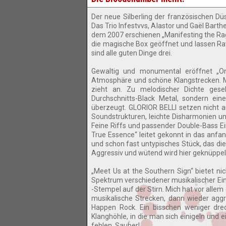
Der neue Silberling der französischen D
Das Trio Infestvvs, Alastor und Gaël Bart
dem 2007 erschienen „Manifesting the Rag
die magische Box geöffnet und lassen Raw
sind alle guten Dinge drei.
Gewaltig und monumental eröffnet „O
Atmosphäre und schöne Klangstrecken. M
zieht an. Zu melodischer Dichte gesel
Durchschnitts-Black Metal, sondern ein
überzeugt. GLORIOR BELLI setzen nicht a
Soundstrukturen, leichte Disharmonien un
Feine Riffs und passender Double-Bass Ei
True Essence“ leitet gekonnt in das anfan
und schon fast untypisches Stück, das die
Aggressiv und wütend wird hier geknüppel
„Meet Us at the Southern Sign“ bietet ni
Spektrum verschiedener musikalischer Einf
-Stempel auf der Stirn. Mich hat vor alle
musikalische Strecken, dann wieder aggr
Happen Rock. Ein bisschen weniger dreck
Klanghöhle, in die man sich einigeln und 
fehlen. Sauber!