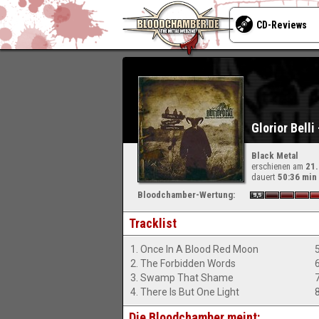
CD-Reviews
Glorior Bell
Black Metal
erschienen am
21
dauert
50:36 min
Bloodchamber-Wertung:
Tracklist
1. Once In A Blood Red Moon
2. The Forbidden Words
6
3. Swamp That Shame
4. There Is But One Light
Die Bloodchamber meint: