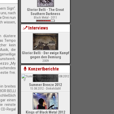
ern Sign“.
Glorior Belli - The Great
 uns, nach
Southern Darkness
e Drei nun
Black Metal - 2011
ch wissen,
Interviews
h düstere
das Tempo
cher kein
usik, die
Glorior Belli - Der ewige Kampf
genwillige
gegen den Demiurg
Kunstwerk.
2009
rmezzo „My
raschendes
Konzertberichte
stie frei.
Summer Breeze 2012
in breites
15.08.2012 - Dinkelsbühl
RIOR BELLI
chließlich
ogar einen
ie reinste
n CD-Regal
Kings of Black Metal 2012