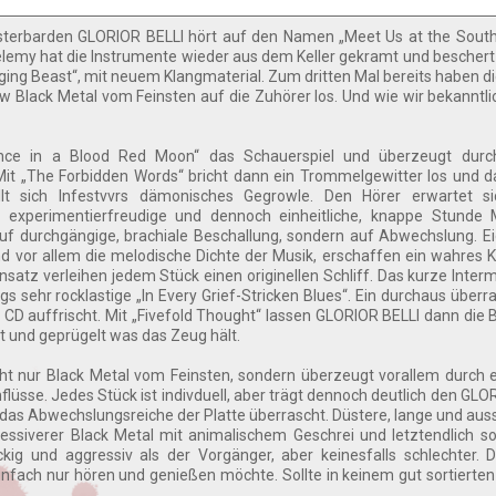
üsterbarden GLORIOR BELLI hört auf den Namen „Meet Us at the South
helemy hat die Instrumente wieder aus dem Keller gekramt und beschert
ing Beast“, mit neuem Klangmaterial. Zum dritten Mal bereits haben di
 Black Metal vom Feinsten auf die Zuhörer los. Und wie wir bekanntli
nce in a Blood Red Moon“ das Schauerspiel und überzeugt durc
it „The Forbidden Words“ bricht dann ein Trommelgewitter los und 
lt sich Infestvvrs dämonisches Gegrowle. Den Hörer erwartet si
e experimentierfreudige und dennoch einheitliche, knappe Stunde M
uf durchgängige, brachiale Beschallung, sondern auf Abwechslung. Ei
d vor allem die melodische Dichte der Musik, erschaffen ein wahres 
nsatz verleihen jedem Stück einen originellen Schliff. Das kurze Inte
gs sehr rocklastige „In Every Grief-Stricken Blues“. Ein durchaus über
 CD auffrischt. Mit „Fivefold Thought“ lassen GLORIOR BELLI dann die Be
t und geprügelt was das Zeug hält.
cht nur Black Metal vom Feinsten, sondern überzeugt vorallem durch e
lüsse. Jedes Stück ist indivduell, aber trägt dennoch deutlich den GLO
m das Abwechslungsreiche der Platte überrascht. Düstere, lange und auss
essiverer Black Metal mit animalischem Geschrei und letztendlich s
ig und aggressiv als der Vorgänger, aber keinesfalls schlechter. D
einfach nur hören und genießen möchte. Sollte in keinem gut sortierte