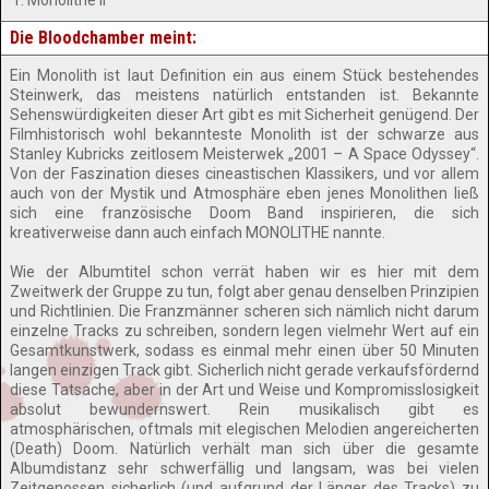
1. Monolithe II
Die Bloodchamber meint:
Ein Monolith ist laut Definition ein aus einem Stück bestehendes
Steinwerk, das meistens natürlich entstanden ist. Bekannte
Sehenswürdigkeiten dieser Art gibt es mit Sicherheit genügend. Der
Filmhistorisch wohl bekannteste Monolith ist der schwarze aus
Stanley Kubricks zeitlosem Meisterwek „2001 – A Space Odyssey“.
Von der Faszination dieses cineastischen Klassikers, und vor allem
auch von der Mystik und Atmosphäre eben jenes Monolithen ließ
sich eine französische Doom Band inspirieren, die sich
kreativerweise dann auch einfach MONOLITHE nannte.
Wie der Albumtitel schon verrät haben wir es hier mit dem
Zweitwerk der Gruppe zu tun, folgt aber genau denselben Prinzipien
und Richtlinien. Die Franzmänner scheren sich nämlich nicht darum
einzelne Tracks zu schreiben, sondern legen vielmehr Wert auf ein
Gesamtkunstwerk, sodass es einmal mehr einen über 50 Minuten
langen einzigen Track gibt. Sicherlich nicht gerade verkaufsfördernd
diese Tatsache, aber in der Art und Weise und Kompromisslosigkeit
absolut bewundernswert. Rein musikalisch gibt es
atmosphärischen, oftmals mit elegischen Melodien angereicherten
(Death) Doom. Natürlich verhält man sich über die gesamte
Albumdistanz sehr schwerfällig und langsam, was bei vielen
Zeitgenossen sicherlich (und aufgrund der Länger des Tracks) zu