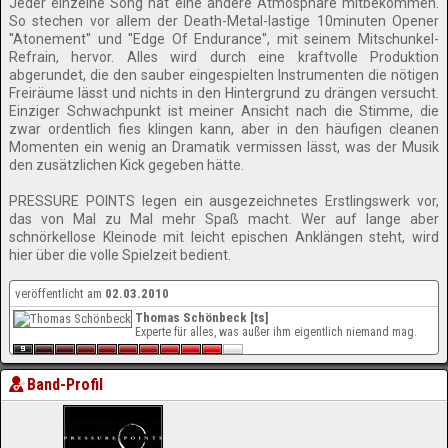
Jeder einzelne Song hat eine andere Atmosphäre mitbekommen.
So stechen vor allem der Death-Metal-lastige 10minuten Opener
''Atonement'' und ''Edge Of Endurance'', mit seinem Mitschunkel-
Refrain, hervor. Alles wird durch eine kraftvolle Produktion
abgerundet, die den sauber eingespielten Instrumenten die nötigen
Freiräume lässt und nichts in den Hintergrund zu drängen versucht.
Einziger Schwachpunkt ist meiner Ansicht nach die Stimme, die
zwar ordentlich fies klingen kann, aber in den häufigen cleanen
Momenten ein wenig an Dramatik vermissen lässt, was der Musik
den zusätzlichen Kick gegeben hätte.
PRESSURE POINTS legen ein ausgezeichnetes Erstlingswerk vor,
das von Mal zu Mal mehr Spaß macht. Wer auf lange aber
schnörkellose Kleinode mit leicht epischen Anklängen steht, wird
hier über die volle Spielzeit bedient.
veröffentlicht am
02.03.2010
Thomas Schönbeck [ts]
Experte für alles, was außer ihm eigentlich niemand mag.
Band-Profil