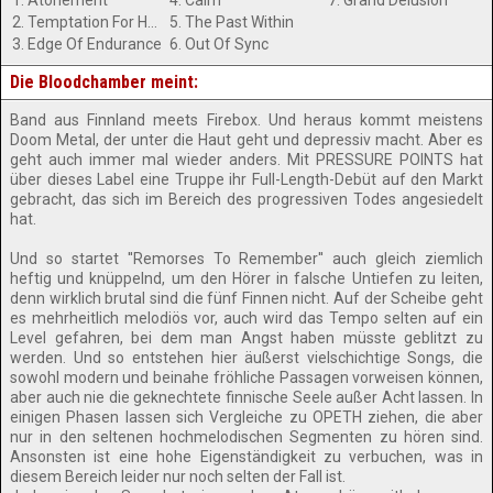
1. Atonement
4. Calm
7. Grand Delusion
2. Temptation For Hate
5. The Past Within
3. Edge Of Endurance
6. Out Of Sync
Die Bloodchamber meint:
Band aus Finnland meets Firebox. Und heraus kommt meistens
Doom Metal, der unter die Haut geht und depressiv macht. Aber es
geht auch immer mal wieder anders. Mit PRESSURE POINTS hat
über dieses Label eine Truppe ihr Full-Length-Debüt auf den Markt
gebracht, das sich im Bereich des progressiven Todes angesiedelt
hat.
Und so startet ''Remorses To Remember'' auch gleich ziemlich
heftig und knüppelnd, um den Hörer in falsche Untiefen zu leiten,
denn wirklich brutal sind die fünf Finnen nicht. Auf der Scheibe geht
es mehrheitlich melodiös vor, auch wird das Tempo selten auf ein
Level gefahren, bei dem man Angst haben müsste geblitzt zu
werden. Und so entstehen hier äußerst vielschichtige Songs, die
sowohl modern und beinahe fröhliche Passagen vorweisen können,
aber auch nie die geknechtete finnische Seele außer Acht lassen. In
einigen Phasen lassen sich Vergleiche zu OPETH ziehen, die aber
nur in den seltenen hochmelodischen Segmenten zu hören sind.
Ansonsten ist eine hohe Eigenständigkeit zu verbuchen, was in
diesem Bereich leider nur noch selten der Fall ist.