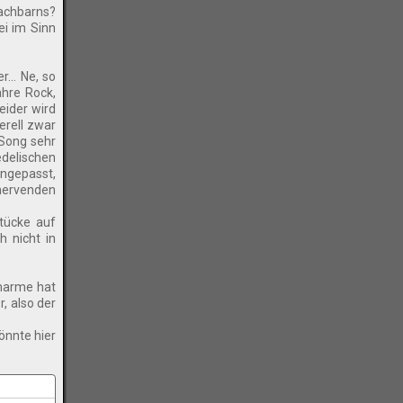
achbarns?
ei im Sinn
... Ne, so
ahre Rock,
eider wird
erell zwar
 Song sehr
edelischen
ngepasst,
 nervenden
Stücke auf
h nicht in
Charme hat
, also der
önnte hier