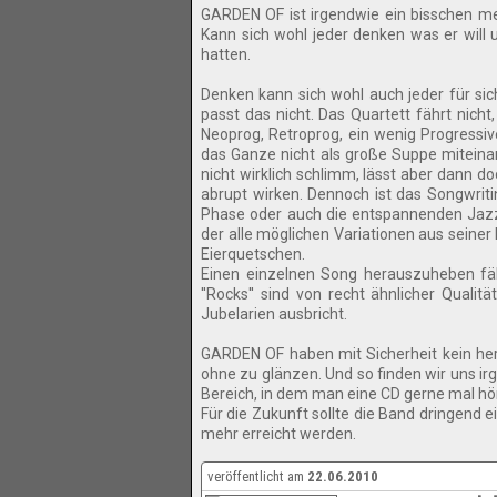
GARDEN OF ist irgendwie ein bisschen m
Kann sich wohl jeder denken was er will 
hatten.
Denken kann sich wohl auch jeder für sich 
passt das nicht. Das Quartett fährt nich
Neoprog, Retroprog, ein wenig Progressi
das Ganze nicht als große Suppe miteinand
nicht wirklich schlimm, lässt aber dann 
abrupt wirken. Dennoch ist das Songwriti
Phase oder auch die entspannenden Jazz
der alle möglichen Variationen aus seine
Eierquetschen.
Einen einzelnen Song herauszuheben fällt
''Rocks'' sind von recht ähnlicher Qualit
Jubelarien ausbricht.
GARDEN OF haben mit Sicherheit kein her
ohne zu glänzen. Und so finden wir uns i
Bereich, in dem man eine CD gerne mal hör
Für die Zukunft sollte die Band dringend 
mehr erreicht werden.
veröffentlicht am
22.06.2010