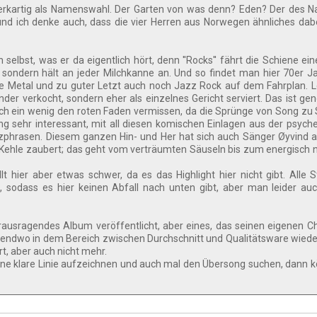
erkartig als Namenswahl. Der Garten von was denn? Eden? Der des N
und ich denke auch, dass die vier Herren aus Norwegen ähnliches dab
selbst, was er da eigentlich hört, denn ''Rocks'' fährt die Schiene einer
t, sondern hält an jeder Milchkanne an. Und so findet man hier 70er J
ve Metal und zu guter Letzt auch noch Jazz Rock auf dem Fahrplan. L
er verkocht, sondern eher als einzelnes Gericht serviert. Das ist gen
doch ein wenig den roten Faden vermissen, da die Sprünge von Song zu
ng sehr interessant, mit all diesen komischen Einlagen aus der psych
phrasen. Diesem ganzen Hin- und Her hat sich auch Sänger Øyvind a
r Kehle zaubert; das geht vom verträumten Säuseln bis zum energisch
 hier aber etwas schwer, da es das Highlight hier nicht gibt. Alle 
ät, sodass es hier keinen Abfall nach unten gibt, aber man leider auc
ausragendes Album veröffentlicht, aber eines, das seinen eigenen 
rgendwo in dem Bereich zwischen Durchschnitt und Qualitätsware wieder
t, aber auch nicht mehr.
eine klare Linie aufzeichnen und auch mal den Übersong suchen, dann k