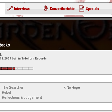
Interviews
Konzertberichte
Specials
 Rocks
ck
.11.2009
bei
Sidehorn Records
4. The Searcher
7. No Hope
5. Rebel
6. Reflections & Judgement