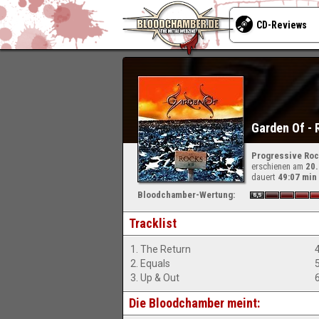
CD-Reviews
Garden Of -
Progressive Ro
erschienen am
20
dauert
49:07 min
Bloodchamber-Wertung:
Tracklist
1. The Return
2. Equals
3. Up & Out
Die Bloodchamber meint: