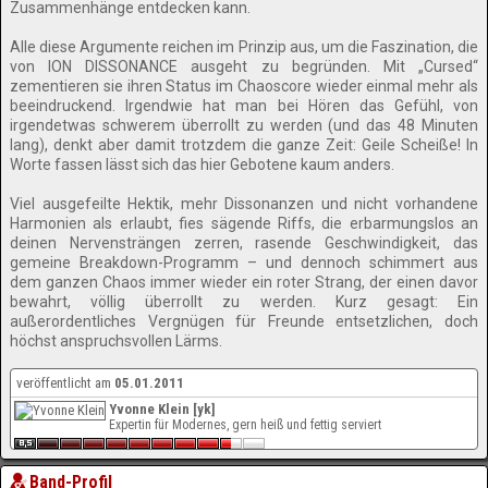
Zusammenhänge entdecken kann.
Alle diese Argumente reichen im Prinzip aus, um die Faszination, die
von ION DISSONANCE ausgeht zu begründen. Mit „Cursed“
zementieren sie ihren Status im Chaoscore wieder einmal mehr als
beeindruckend. Irgendwie hat man bei Hören das Gefühl, von
irgendetwas schwerem überrollt zu werden (und das 48 Minuten
lang), denkt aber damit trotzdem die ganze Zeit: Geile Scheiße! In
Worte fassen lässt sich das hier Gebotene kaum anders.
Viel ausgefeilte Hektik, mehr Dissonanzen und nicht vorhandene
Harmonien als erlaubt, fies sägende Riffs, die erbarmungslos an
deinen Nervensträngen zerren, rasende Geschwindigkeit, das
gemeine Breakdown-Programm – und dennoch schimmert aus
dem ganzen Chaos immer wieder ein roter Strang, der einen davor
bewahrt, völlig überrollt zu werden. Kurz gesagt: Ein
außerordentliches Vergnügen für Freunde entsetzlichen, doch
höchst anspruchsvollen Lärms.
veröffentlicht am
05.01.2011
Yvonne Klein [yk]
Expertin für Modernes, gern heiß und fettig serviert
Band-Profil