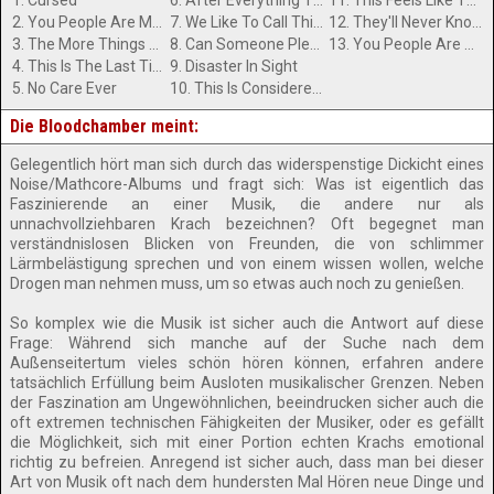
1. Cursed
6. After Everything That's Happened,What Did You Expect
11. This Feels Like The End...
2. You People Are Messed Up
7. We Like To Call This One...Fuck Off
12. They'll Never Know
3. The More Things Change,The More They Stay The Same
8. Can Someone Please Explain This To Me?
13. You People Are Messed Up(Big Chocolate Remix)
4. This Is The Last Time I Repeat Myself
9. Disaster In Sight
5. No Care Ever
10. This Is Considered Mere Formality
Die Bloodchamber meint:
Gelegentlich hört man sich durch das widerspenstige Dickicht eines
Noise/Mathcore-Albums und fragt sich: Was ist eigentlich das
Faszinierende an einer Musik, die andere nur als
unnachvollziehbaren Krach bezeichnen? Oft begegnet man
verständnislosen Blicken von Freunden, die von schlimmer
Lärmbelästigung sprechen und von einem wissen wollen, welche
Drogen man nehmen muss, um so etwas auch noch zu genießen.
So komplex wie die Musik ist sicher auch die Antwort auf diese
Frage: Während sich manche auf der Suche nach dem
Außenseitertum vieles schön hören können, erfahren andere
tatsächlich Erfüllung beim Ausloten musikalischer Grenzen. Neben
der Faszination am Ungewöhnlichen, beeindrucken sicher auch die
oft extremen technischen Fähigkeiten der Musiker, oder es gefällt
die Möglichkeit, sich mit einer Portion echten Krachs emotional
richtig zu befreien. Anregend ist sicher auch, dass man bei dieser
Art von Musik oft nach dem hundersten Mal Hören neue Dinge und