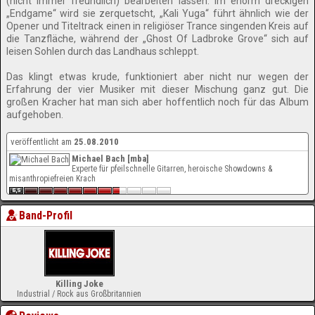
(nicht immer freundlich) bearbeiten lassen. Im enorm dreckigen
„Endgame“ wird sie zerquetscht, „Kali Yuga“ führt ähnlich wie der
Opener und Titeltrack einen in religiöser Trance singenden Kreis auf
die Tanzfläche, während der „Ghost Of Ladbroke Grove“ sich auf
leisen Sohlen durch das Landhaus schleppt.
Das klingt etwas krude, funktioniert aber nicht nur wegen der
Erfahrung der vier Musiker mit dieser Mischung ganz gut. Die
großen Kracher hat man sich aber hoffentlich noch für das Album
aufgehoben.
veröffentlicht am
25.08.2010
Michael Bach [mba]
Experte für pfeilschnelle Gitarren, heroische Showdowns &
misanthropiefreien Krach
Band-Profil
Killing Joke
Industrial / Rock aus Großbritannien