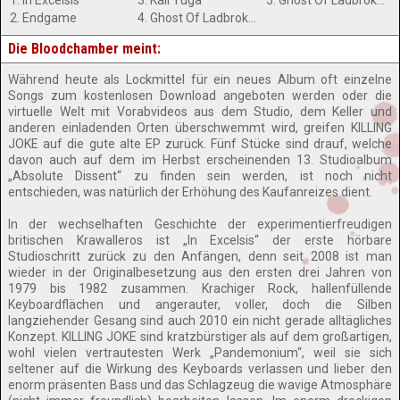
1. In Excelsis
3. Kali Yuga
5. Ghost Of Ladbroke Grove (Dub Version)
2. Endgame
4. Ghost Of Ladbroke Grove
Die Bloodchamber meint:
Während heute als Lockmittel für ein neues Album oft einzelne
Songs zum kostenlosen Download angeboten werden oder die
virtuelle Welt mit Vorabvideos aus dem Studio, dem Keller und
anderen einladenden Orten überschwemmt wird, greifen KILLING
JOKE auf die gute alte EP zurück. Fünf Stücke sind drauf, welche
davon auch auf dem im Herbst erscheinenden 13. Studioalbum
„Absolute Dissent“ zu finden sein werden, ist noch nicht
entschieden, was natürlich der Erhöhung des Kaufanreizes dient.
In der wechselhaften Geschichte der experimentierfreudigen
britischen Krawalleros ist „In Excelsis“ der erste hörbare
Studioschritt zurück zu den Anfängen, denn seit 2008 ist man
wieder in der Originalbesetzung aus den ersten drei Jahren von
1979 bis 1982 zusammen. Krachiger Rock, hallenfüllende
Keyboardflächen und angerauter, voller, doch die Silben
langziehender Gesang sind auch 2010 ein nicht gerade alltägliches
Konzept. KILLING JOKE sind kratzbürstiger als auf dem großartigen,
wohl vielen vertrautesten Werk „Pandemonium“, weil sie sich
seltener auf die Wirkung des Keyboards verlassen und lieber den
enorm präsenten Bass und das Schlagzeug die wavige Atmosphäre