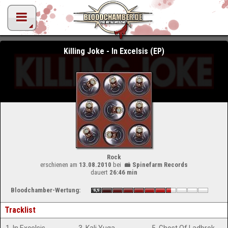
Killing Joke - In Excelsis (EP)
Rock
erschienen am
13.08.2010
bei
Spinefarm Records
dauert
26:46 min
Bloodchamber-Wertung:
Tracklist