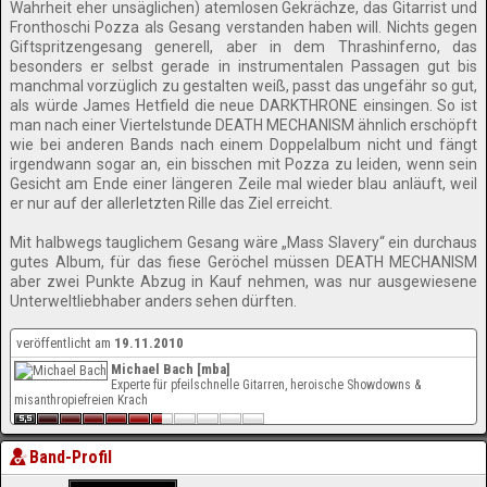
Wahrheit eher unsäglichen) atemlosen Gekrächze, das Gitarrist und
Fronthoschi Pozza als Gesang verstanden haben will. Nichts gegen
Giftspritzengesang generell, aber in dem Thrashinferno, das
besonders er selbst gerade in instrumentalen Passagen gut bis
manchmal vorzüglich zu gestalten weiß, passt das ungefähr so gut,
als würde James Hetfield die neue DARKTHRONE einsingen. So ist
man nach einer Viertelstunde DEATH MECHANISM ähnlich erschöpft
wie bei anderen Bands nach einem Doppelalbum nicht und fängt
irgendwann sogar an, ein bisschen mit Pozza zu leiden, wenn sein
Gesicht am Ende einer längeren Zeile mal wieder blau anläuft, weil
er nur auf der allerletzten Rille das Ziel erreicht.
Mit halbwegs tauglichem Gesang wäre „Mass Slavery“ ein durchaus
gutes Album, für das fiese Geröchel müssen DEATH MECHANISM
aber zwei Punkte Abzug in Kauf nehmen, was nur ausgewiesene
Unterweltliebhaber anders sehen dürften.
veröffentlicht am
19.11.2010
Michael Bach [mba]
Experte für pfeilschnelle Gitarren, heroische Showdowns &
misanthropiefreien Krach
Band-Profil