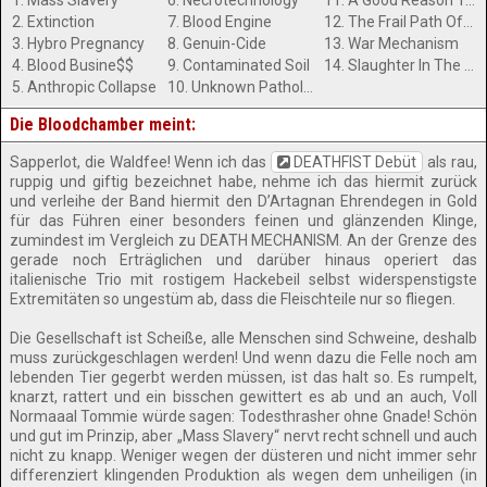
1. Mass Slavery
6. Necrotechnology
11. A Good Reason To Kill
2. Extinction
7. Blood Engine
12. The Frail Path Of Peace
3. Hybro Pregnancy
8. Genuin-Cide
13. War Mechanism
4. Blood Busine$$
9. Contaminated Soil
14. Slaughter In The Jet Set
5. Anthropic Collapse
10. Unknown Pathology
Die Bloodchamber meint:
Sapperlot, die Waldfee! Wenn ich das
DEATHFIST Debüt
als rau,
ruppig und giftig bezeichnet habe, nehme ich das hiermit zurück
und verleihe der Band hiermit den D’Artagnan Ehrendegen in Gold
für das Führen einer besonders feinen und glänzenden Klinge,
zumindest im Vergleich zu DEATH MECHANISM. An der Grenze des
gerade noch Erträglichen und darüber hinaus operiert das
italienische Trio mit rostigem Hackebeil selbst widerspenstigste
Extremitäten so ungestüm ab, dass die Fleischteile nur so fliegen.
Die Gesellschaft ist Scheiße, alle Menschen sind Schweine, deshalb
muss zurückgeschlagen werden! Und wenn dazu die Felle noch am
lebenden Tier gegerbt werden müssen, ist das halt so. Es rumpelt,
knarzt, rattert und ein bisschen gewittert es ab und an auch, Voll
Normaaal Tommie würde sagen: Todesthrasher ohne Gnade! Schön
und gut im Prinzip, aber „Mass Slavery“ nervt recht schnell und auch
nicht zu knapp. Weniger wegen der düsteren und nicht immer sehr
differenziert klingenden Produktion als wegen dem unheiligen (in