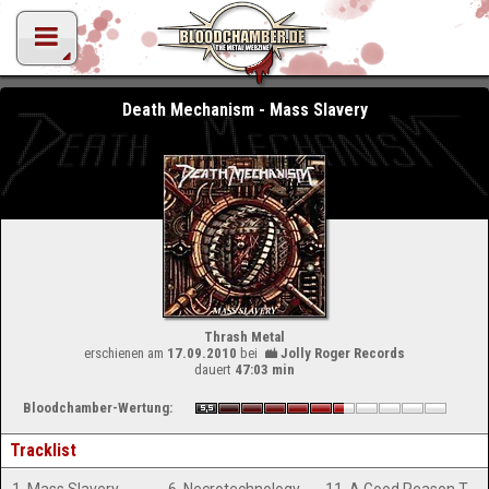
Death Mechanism - Mass Slavery
Thrash Metal
erschienen am
17.09.2010
bei
Jolly Roger Records
dauert
47:03 min
Bloodchamber-Wertung:
Tracklist