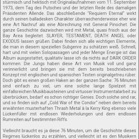
stürmisch und hektisch mit Originalaufnahmen vom 11. September
1973, dem Tag des Putsches und der letzten Rede des damaligen
Präsidenten Allende. Das abschließende "Requiem Eternal" wirkt
durch seinen balladesken Charakter überraschenderweise eher wie
eine Art Nachruf als eine Abrechnung mit General Pinochet. Die
ganze Geschichte dazwischen wird mit Metal, quasi frisch aus der
Bay Area begleitet. SLAYER, TESTAMENT, DEATH ANGEL oder
EXODUS lassen grüßen. Dabei finden sich alle wichtigen Elemente,
die man in diesem speziellen Subgenre zu schätzen weiß. Schnell,
hart und mit vielen Solopassagen und jeder Menge Energie ist das
Album ausgestattet, qualitativ lasse ich da nichts auf DARK ORDER
kommen. Die Jungs haben diese Art von Musik voll und ganz
verinnerlicht und bringen sie mit dem bereits beschriebenen
Konzept mit englischen und spanischen Texten originalgetreu rüber.
Doch gibt es einen großen Haken an der ganzen Sache: 76 Minuten
sind einfach zu viel, um eine solche lange Spielzeit mit
einfallsreichen Musikbausteinen und virtuoser Instrumentalarbeit zu
überbrücken, bedarf es schon richtiger Genies. Doch solche sind rar,
und so finden sich auf „Cold War of the Condor“ neben dem bereits
erwähnten musterhaften Thrash Metal à la Kerry King ebenso viele
Lückenfüller mit endlosen Wiederholungen und dem endlosen
Rumreiten auf bestimmten Riffs.
Vielleicht braucht es ja diese 76 Minuten, um die Geschichte dieses
Regimes lückenlos zu erzählen, und vielleicht ist es den Musikern