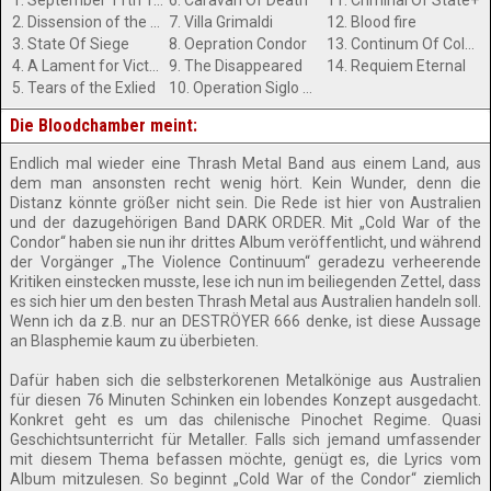
1. September 11th 1973
6. Caravan Of Death
11. Criminal Of State+
2. Dissension of the Raptor
7. Villa Grimaldi
12. Blood fire
3. State Of Siege
8. Oepration Condor
13. Continum Of Cold War
4. A Lament for Victor Jara
9. The Disappeared
14. Requiem Eternal
5. Tears of the Exlied
10. Operation Siglo Veinte
Die Bloodchamber meint:
Endlich mal wieder eine Thrash Metal Band aus einem Land, aus
dem man ansonsten recht wenig hört. Kein Wunder, denn die
Distanz könnte größer nicht sein. Die Rede ist hier von Australien
und der dazugehörigen Band DARK ORDER. Mit „Cold War of the
Condor“ haben sie nun ihr drittes Album veröffentlicht, und während
der Vorgänger „The Violence Continuum“ geradezu verheerende
Kritiken einstecken musste, lese ich nun im beiliegenden Zettel, dass
es sich hier um den besten Thrash Metal aus Australien handeln soll.
Wenn ich da z.B. nur an DESTRÖYER 666 denke, ist diese Aussage
an Blasphemie kaum zu überbieten.
Dafür haben sich die selbsterkorenen Metalkönige aus Australien
für diesen 76 Minuten Schinken ein lobendes Konzept ausgedacht.
Konkret geht es um das chilenische Pinochet Regime. Quasi
Geschichtsunterricht für Metaller. Falls sich jemand umfassender
mit diesem Thema befassen möchte, genügt es, die Lyrics vom
Album mitzulesen. So beginnt „Cold War of the Condor“ ziemlich