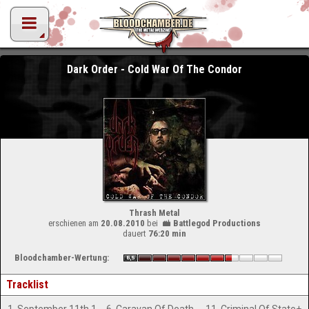
Dark Order - Cold War Of The Condor
Thrash Metal
erschienen am
20.08.2010
bei
Battlegod Productions
dauert
76:20 min
Bloodchamber-Wertung:
Tracklist