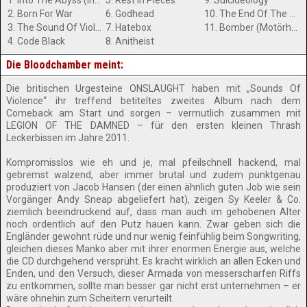
1. Into The Abyss (Intro)
5. Rest In Pieces
9. Suicideology
2. Born For War
6. Godhead
10. The End Of The Storm (Outro)
3. The Sound Of Violence
7. Hatebox
11. Bomber (Motörhead Cover)
4. Code Black
8. Anitheist
Die Bloodchamber meint:
Die britischen Urgesteine ONSLAUGHT haben mit „Sounds Of
Violence“ ihr treffend betiteltes zweites Album nach dem
Comeback am Start und sorgen – vermutlich zusammen mit
LEGION OF THE DAMNED – für den ersten kleinen Thrash
Leckerbissen im Jahre 2011.
Kompromisslos wie eh und je, mal pfeilschnell hackend, mal
gebremst walzend, aber immer brutal und zudem punktgenau
produziert von Jacob Hansen (der einen ähnlich guten Job wie sein
Vorgänger Andy Sneap abgeliefert hat), zeigen Sy Keeler & Co.
ziemlich beeindruckend auf, dass man auch im gehobenen Alter
noch ordentlich auf den Putz hauen kann. Zwar geben sich die
Engländer gewohnt rüde und nur wenig feinfühlig beim Songwriting,
gleichen dieses Manko aber mit ihrer enormen Energie aus, welche
die CD durchgehend versprüht. Es kracht wirklich an allen Ecken und
Enden, und den Versuch, dieser Armada von messerscharfen Riffs
zu entkommen, sollte man besser gar nicht erst unternehmen – er
wäre ohnehin zum Scheitern verurteilt.