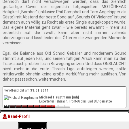
Dennoch darf nicht verschwiegen werden, dass das ziemlich
großartige Cover der eigentlich totgespielten MOTÖRHEAD
Heiligkeit „Bomber“ (inklusive Phil Campbell und Tom Angelripper als
Gäste) mit Abstand der beste Song auf „Sounds Of Violence“ ist und
demnach auch völlig zu Recht als erste Single ausgekoppelt wurde.
Das eigene Material geht zwar – wie bereits erwähnt – mehr als
ordentlich auf die zwölf, kann aber nicht immer vollends
überzeugen und lässt leider des Öfteren die zwingenden Momente
vermissen.
Egal, die Balance aus Old School Geballer und modernem Sound
stimmt auf jeden Fall, und seinen faltigen Arsch kann man zu den
Tracks auch problemlos in Bewegung setzen. Und dass ONSLAUGHT
nicht mehr in die erste Thrash Liga aufsteigen werden, sollte
mittlerweile ohnehin keine große Verblüffung mehr auslösen. Von
daher: passt schon, weitermachen.
veröffentlicht am
31.01.2011
Michael Hauptmann [mh]
Experte für T(h)rash, Front-Uschis und Blutgemetzel
Band-Profil