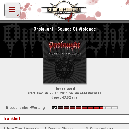
Onslaught - Sounds Of Violence
Thrash Metal
erschienen am
28.01.2011
bei
AFM Records
dauert
47:52 min
Bloodchamber-Wertung:
Tracklist