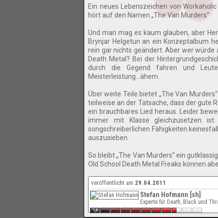
Ein neues Lebenszeichen von Workaholi
hört auf den Namen „The Van Murders“
Und man mag es kaum glauben, aber Her
Brynjar Helgetun an ein Konzeptalbum he
rein gar nichts geändert. Aber wer würde
Death Metal? Bei der Hintergrundgeschich
durch die Gegend fahren und Leute 
Meisterleistung…ähem.
Über weite Teile bietet „The Van Murders“
teilweise an der Tatsache, dass der gute R
ein brauchbares Lied heraus. Leider bewei
immer mit Klasse gleichzusetzen ist
songschreiberlichen Fähigkeiten keinesfal
auszusieben.
So bleibt „The Van Murders“ ein gutklass
Old School Death Metal Freaks können ab
veröffentlicht am
29.04.2011
Stefan Hofmann [sh]
Experte für Death, Black und Th