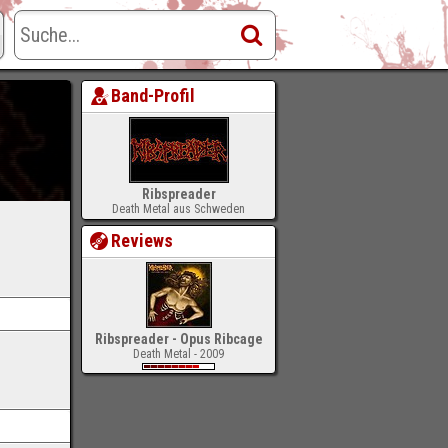
Band-Profil
Ribspreader
Death Metal aus Schweden
Reviews
Ribspreader - Opus Ribcage
Death Metal - 2009
-