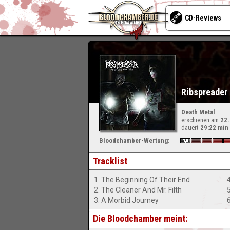
CD-Reviews
Ribspreader 
Death Metal
erschienen am
22
dauert
29:22 min
Bloodchamber-Wertung:
Tracklist
1. The Beginning Of Their End
2. The Cleaner And Mr. Filth
3. A Morbid Journey
6
Die Bloodchamber meint: