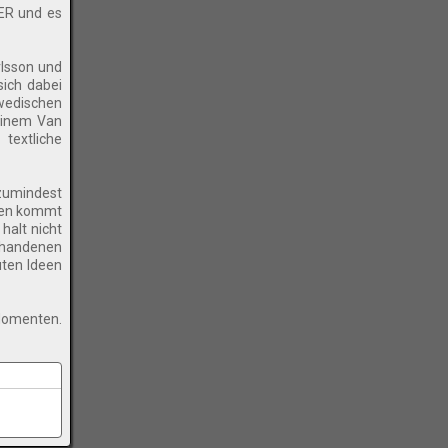
ER und es
lsson und
sich dabei
hwedischen
 einem Van
extliche
 zumindest
elen kommt
halt nicht
rhandenen
uten Ideen
 Momenten.