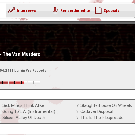
Interviews
Konzertberichte
Specials
- The Van Murders
.04.2011
bei
Vic Records
4. Sick Minds Think Alike
7. Slaughterhouse On Wheels
5. Going To L.A. (Instrumental)
8. Cadaver Disposal
. Silicon Valley Of Death
9. This Is The Ribspreader