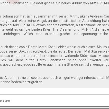
c Rogga Johansson. Diesmal gibt es ein neues Album von RIBSPREAD
r Johansson hat sich zusammen mit seinen Mitmusikern Andreas Car
rangetraut. Aber keine Angst, an der musikalischen Ausrichtung hat 
 auch bei RIBSPREADER etwas anderes erwarten, als traditionellen sc
te geht es um die beiden Killer 'The Cleaner' und 'Mr.Filth', die mit
umbringen. Welch eine dramaturgische und spannungsreiche t
 auch richtig coole Death Metal Kost. Leider krankt auch dieses Album
ogga seiner Doktrin treu bleibt, die da lautet: Bei jedem Mal Gitarrespi
st das eine oder andere eher uninspiriert wirkende Stück, dass Masse 
. Ich will dem guten Herrn Johansson seine ohne Zweifel vo
ls absprechen, jedoch sollte er auch mal im Stande sein, die weniger g
iges Album mit vielen coolen, aber auch einigen weniger interessanten
er ohne Bedenken zugreifen.
rash Metal