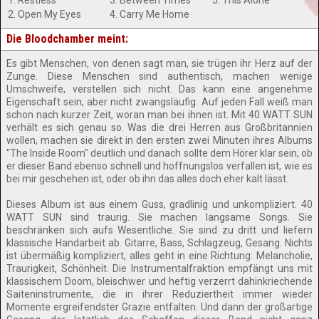
1. Restless
3. Between Times
5. This Alone
2. Open My Eyes
4. Carry Me Home
Die Bloodchamber meint:
Es gibt Menschen, von denen sagt man, sie trügen ihr Herz auf der
Zunge. Diese Menschen sind authentisch, machen wenige
Umschweife, verstellen sich nicht. Das kann eine angenehme
Eigenschaft sein, aber nicht zwangsläufig. Auf jeden Fall weiß man
schon nach kurzer Zeit, woran man bei ihnen ist. Mit 40 WATT SUN
verhält es sich genau so. Was die drei Herren aus Großbritannien
wollen, machen sie direkt in den ersten zwei Minuten ihres Albums
"The Inside Room" deutlich und danach sollte dem Hörer klar sein, ob
er dieser Band ebenso schnell und hoffnungslos verfallen ist, wie es
bei mir geschehen ist, oder ob ihn das alles doch eher kalt lässt.
Dieses Album ist aus einem Guss, gradlinig und unkompliziert. 40
WATT SUN sind traurig. Sie machen langsame Songs. Sie
beschränken sich aufs Wesentliche. Sie sind zu dritt und liefern
klassische Handarbeit ab. Gitarre, Bass, Schlagzeug, Gesang. Nichts
ist übermäßig kompliziert, alles geht in eine Richtung: Melancholie,
Traurigkeit, Schönheit. Die Instrumentalfraktion empfängt uns mit
klassischem Doom, bleischwer und heftig verzerrt dahinkriechende
Saiteninstrumente, die in ihrer Reduziertheit immer wieder
Momente ergreifendster Grazie entfalten. Und dann der großartige