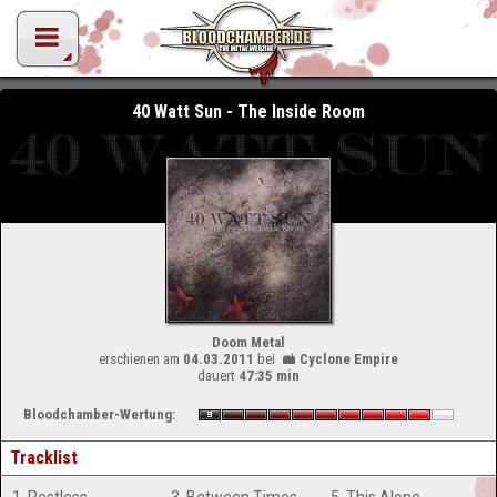
40 Watt Sun - The Inside Room
Doom Metal
erschienen am
04.03.2011
bei
Cyclone Empire
dauert
47:35 min
Bloodchamber-Wertung:
Tracklist