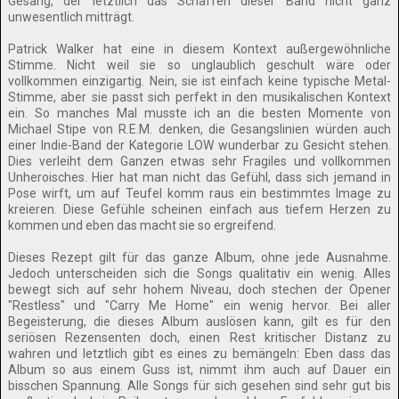
Gesang, der letztlich das Schaffen dieser Band nicht ganz
unwesentlich mitträgt.
Patrick Walker hat eine in diesem Kontext außergewöhnliche
Stimme. Nicht weil sie so unglaublich geschult wäre oder
vollkommen einzigartig. Nein, sie ist einfach keine typische Metal-
Stimme, aber sie passt sich perfekt in den musikalischen Kontext
ein. So manches Mal musste ich an die besten Momente von
Michael Stipe von R.E.M. denken, die Gesangslinien würden auch
einer Indie-Band der Kategorie LOW wunderbar zu Gesicht stehen.
Dies verleiht dem Ganzen etwas sehr Fragiles und vollkommen
Unheroisches. Hier hat man nicht das Gefühl, dass sich jemand in
Pose wirft, um auf Teufel komm raus ein bestimmtes Image zu
kreieren. Diese Gefühle scheinen einfach aus tiefem Herzen zu
kommen und eben das macht sie so ergreifend.
Dieses Rezept gilt für das ganze Album, ohne jede Ausnahme.
Jedoch unterscheiden sich die Songs qualitativ ein wenig. Alles
bewegt sich auf sehr hohem Niveau, doch stechen der Opener
"Restless" und "Carry Me Home" ein wenig hervor. Bei aller
Begeisterung, die dieses Album auslösen kann, gilt es für den
seriösen Rezensenten doch, einen Rest kritischer Distanz zu
wahren und letztlich gibt es eines zu bemängeln: Eben dass das
Album so aus einem Guss ist, nimmt ihm auch auf Dauer ein
bisschen Spannung. Alle Songs für sich gesehen sind sehr gut bis