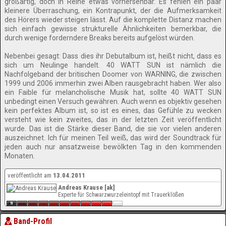
großartig, doch in Reihe etwas vorhersehbar. Es fehlen ein paar
kleinere Überraschung, ein Kontrapunkt, der die Aufmerksamkeit
des Hörers wieder steigen lässt. Auf die komplette Distanz machen
sich einfach gewisse strukturelle Ähnlichkeiten bemerkbar, die
durch wenige forderndere Breaks bereits aufgelöst würden.
Nebenbei gesagt: Dass dies ihr Debutalbum ist, heißt nicht, dass es
sich um Neulinge handelt. 40 WATT SUN ist nämlich die
Nachfolgeband der britischen Doomer von WARNING, die zwischen
1999 und 2006 immerhin zwei Alben rausgebracht haben. Wer also
ein Faible für melancholische Musik hat, sollte 40 WATT SUN
unbedingt einen Versuch gewähren. Auch wenn es objektiv gesehen
kein perfektes Album ist, so ist es eines, das Gefühle zu wecken
versteht wie kein zweites, das in der letzten Zeit veröffentlicht
wurde. Das ist die Stärke dieser Band, die sie vor vielen anderen
auszeichnet. Ich für meinen Teil weiß, das wird der Soundtrack für
jeden auch nur ansatzweise bewölkten Tag in den kommenden
Monaten.
veröffentlicht am
13.04.2011
Andreas Krause [ak]
Experte für Schwarzwurzeleintopf mit Trauerklößen
Band-Profil