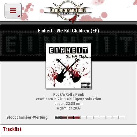
Einheit - We Kill Children (EP)
Rock'n'Roll / Punk
erschienen in
2011
als
Eigenproduktion
dauert
22:38 min
eigentlich 2009
Bloodchamber-Wertung:
Tracklist