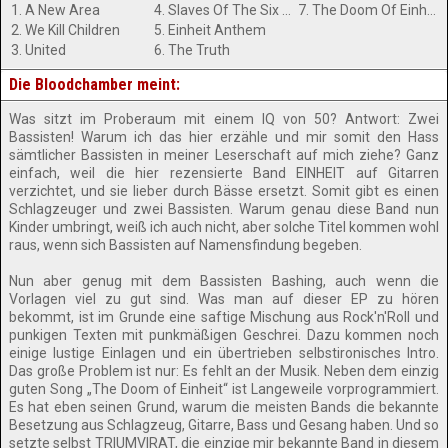
1. A New Area
4. Slaves Of The Six String Masters
7. The Doom Of Einheit
2. We Kill Children
5. Einheit Anthem
3. United
6. The Truth
Die Bloodchamber meint:
Was sitzt im Proberaum mit einem IQ von 50? Antwort: Zwei
Bassisten! Warum ich das hier erzähle und mir somit den Hass
sämtlicher Bassisten in meiner Leserschaft auf mich ziehe? Ganz
einfach, weil die hier rezensierte Band EINHEIT auf Gitarren
verzichtet, und sie lieber durch Bässe ersetzt. Somit gibt es einen
Schlagzeuger und zwei Bassisten. Warum genau diese Band nun
Kinder umbringt, weiß ich auch nicht, aber solche Titel kommen wohl
raus, wenn sich Bassisten auf Namensfindung begeben.
Nun aber genug mit dem Bassisten Bashing, auch wenn die
Vorlagen viel zu gut sind. Was man auf dieser EP zu hören
bekommt, ist im Grunde eine saftige Mischung aus Rock'n'Roll und
punkigen Texten mit punkmäßigen Geschrei. Dazu kommen noch
einige lustige Einlagen und ein übertrieben selbstironisches Intro.
Das große Problem ist nur: Es fehlt an der Musik. Neben dem einzig
guten Song „The Doom of Einheit“ ist Langeweile vorprogrammiert.
Es hat eben seinen Grund, warum die meisten Bands die bekannte
Besetzung aus Schlagzeug, Gitarre, Bass und Gesang haben. Und so
setzte selbst TRIUMVIRAT, die einzige mir bekannte Band in diesem