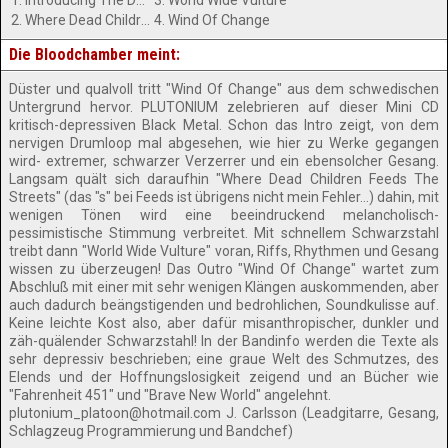
1. Introducing The Dominance
3. World Wide Vulture
2. Where Dead Children Feeds The Streets
4. Wind Of Change
Die Bloodchamber meint:
Düster und qualvoll tritt "Wind Of Change" aus dem schwedischen
Untergrund hervor. PLUTONIUM zelebrieren auf dieser Mini CD
kritisch-depressiven Black Metal. Schon das Intro zeigt, von dem
nervigen Drumloop mal abgesehen, wie hier zu Werke gegangen
wird- extremer, schwarzer Verzerrer und ein ebensolcher Gesang.
Langsam quält sich daraufhin "Where Dead Children Feeds The
Streets" (das "s" bei Feeds ist übrigens nicht mein Fehler...) dahin, mit
wenigen Tönen wird eine beeindruckend melancholisch-
pessimistische Stimmung verbreitet. Mit schnellem Schwarzstahl
treibt dann "World Wide Vulture" voran, Riffs, Rhythmen und Gesang
wissen zu überzeugen! Das Outro "Wind Of Change" wartet zum
Abschluß mit einer mit sehr wenigen Klängen auskommenden, aber
auch dadurch beängstigenden und bedrohlichen, Soundkulisse auf.
Keine leichte Kost also, aber dafür misanthropischer, dunkler und
zäh-quälender Schwarzstahl! In der Bandinfo werden die Texte als
sehr depressiv beschrieben; eine graue Welt des Schmutzes, des
Elends und der Hoffnungslosigkeit zeigend und an Bücher wie
"Fahrenheit 451" und "Brave New World" angelehnt.
plutonium_platoon@hotmail.com
J. Carlsson (Leadgitarre, Gesang,
Schlagzeug Programmierung und Bandchef)