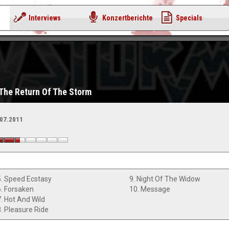
Interviews
Konzertberichte
Specials
The Return Of The Storm
.07.2011
5. Speed Ecstasy
9. Night Of The Widow
6. Forsaken
10. Message
7. Hot And Wild
8. Pleasure Ride