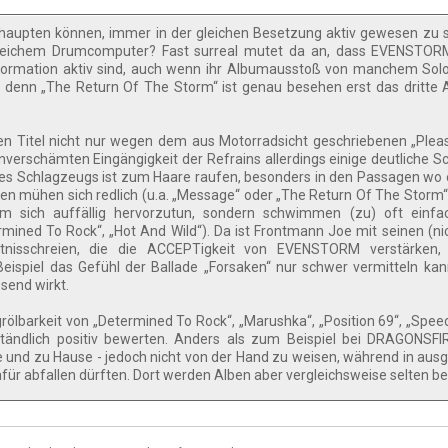
 behaupten können, immer in der gleichen Besetzung aktiv gewesen zu 
leichem Drumcomputer? Fast surreal mutet da an, dass EVENSTORM
Formation aktiv sind, auch wenn ihr Albumausstoß von manchem Solo
d, denn „The Return Of The Storm“ ist genau besehen erst das dritte
sen Titel nicht nur wegen dem aus Motorradsicht geschriebenen „Plea
nverschämten Eingängigkeit der Refrains allerdings einige deutliche 
des Schlagzeugs ist zum Haare raufen, besonders in den Passagen wo
arren mühen sich redlich (u.a. „Message“ oder „The Return Of The Storm“
m sich auffällig hervorzutun, sondern schwimmen (zu) oft einfa
mined To Rock“, „Hot And Wild“). Da ist Frontmann Joe mit seinen (n
htnisschreien, die die ACCEPTigkeit von EVENSTORM verstärken,
Beispiel das Gefühl der Ballade „Forsaken“ nur schwer vermitteln ka
send wirkt.
rölbarkeit von „Determined To Rock“, „Marushka“, „Position 69“, „Spee
tändlich positiv bewerten. Anders als zum Beispiel bei DRAGONSFIR
te und zu Hause - jedoch nicht von der Hand zu weisen, während in aus
für abfallen dürften. Dort werden Alben aber vergleichsweise selten b