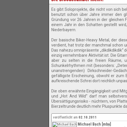
Es gibt Soloprojekte, die nicht von sich
benutzt schon über Jahre immer den g
Gründung vor 26 Jahren in der gleichen 
einem Jahr in den Schatten gestellt wir
Niederbayern.
Der basische Biker-Heavy Metal, der die
verdient, hat trotz der manchmal schon u
Das nahezu omnipräsente „dikdikdikdik“ 
einzig vernehmbare Aktivität ist. Die Git
aber zu selten in die freien Räume, u
Schunkelrhythmen mit (besonders: „Deter
unanstrengenden) Dirkschneider-Gedäc
gefälligste Erscheinung, obwohl er zum 
aufkreischende Schrei dort reichlich unpas
Die oben erwähnte Eingängigkeit und Mitg
und „Hot And Wild“ darf man selbstvers
Übersättigungsrisiko - nüchtern, von Plat
Bierzeltrunde deutlich mehr Pluspunkte da
veröffentlicht am
02.10.2011
Michael Bach [mba]