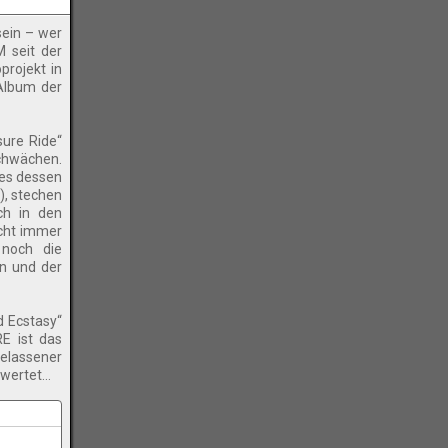
sein – wer
 seit der
projekt in
 Album der
sure Ride“
Schwächen.
 es dessen
), stechen
ch in den
icht immer
 noch die
nn und der
d Ecstasy“
E ist das
gelassener
ewertet…