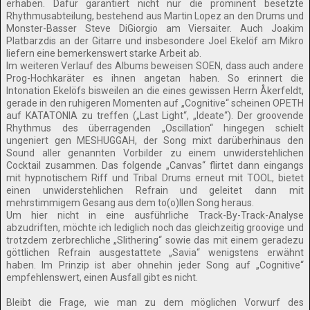
erhaben. Dafür garantiert nicht nur die prominent besetzte
Rhythmusabteilung, bestehend aus Martin Lopez an den Drums und
Monster-Basser Steve DiGiorgio am Viersaiter. Auch Joakim
Platbarzdis an der Gitarre und insbesondere Joel Ekelöf am Mikro
liefern eine bemerkenswert starke Arbeit ab.
Im weiteren Verlauf des Albums beweisen SOEN, dass auch andere
Prog-Hochkaräter es ihnen angetan haben. So erinnert die
Intonation Ekelöfs bisweilen an die eines gewissen Herrn Åkerfeldt,
gerade in den ruhigeren Momenten auf „Cognitive“ scheinen OPETH
auf KATATONIA zu treffen („Last Light“, „Ideate“). Der groovende
Rhythmus des überragenden „Oscillation“ hingegen schielt
ungeniert gen MESHUGGAH, der Song mixt darüberhinaus den
Sound aller genannten Vorbilder zu einem unwiderstehlichen
Cocktail zusammen. Das folgende „Canvas“ flirtet dann eingangs
mit hypnotischem Riff und Tribal Drums erneut mit TOOL, bietet
einen unwiderstehlichen Refrain und geleitet dann mit
mehrstimmigem Gesang aus dem to(o)llen Song heraus.
Um hier nicht in eine ausführliche Track-By-Track-Analyse
abzudriften, möchte ich lediglich noch das gleichzeitig groovige und
trotzdem zerbrechliche „Slithering“ sowie das mit einem geradezu
göttlichen Refrain ausgestattete „Savia“ wenigstens erwähnt
haben. Im Prinzip ist aber ohnehin jeder Song auf „Cognitive“
empfehlenswert, einen Ausfall gibt es nicht.
Bleibt die Frage, wie man zu dem möglichen Vorwurf des