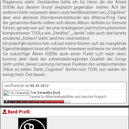
Plagiierens steht. Verständnis hätte ich für Hörer, die der Arbeit
SOENs aus diesem Grund skeptisch gegenüber stehen. Auf der
anderen Seite verpassen diese Leute bei Missachten von „Cognitive“
aber eine absolute Sterndreiviertelstunde des Alterna-Prog. Fans
der genannten Bands sollten sich dieses Album definitiv zu Gemüte
führen, gerade wer auf die eher knackigeren und rhythmusbetonten
Kompositionen TOOLs wie „Stinkfist“, „Jambi“ oder auch das bereits
erwähnte „Schism“ steht, wird hier reich belohnt.
Ich jedenfalls komme hier voll auf meine Kosten, auf die mangelnde
Eigenständigkeit muss ich natürlich hinweisen und lasse mir deshalb
für zukünftige Alben SOENs auch einen Punkt Luft nach oben,
komme aber dank der schwindelerregenden Qualität der Songs
nicht umhin, dieser Leistung mit neun Punkten den entsprechenden
Tribut zu zollen. Dank „Cognitive“ dürfen sich TOOL nun wieder ein
wenig mehr Zeit lassen…
veröffentlicht am
08.03.2012
Tim Serwatka [tse]
Experte für Alternatiefgekühltes und toxische Progtails
Band-Profil