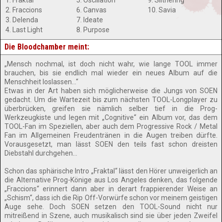
1. Fraktal
5. Oscillation
9. Slithering
2. Fraccions
6. Canvas
10. Savia
3. Delenda
7. Ideate
4. Last Light
8. Purpose
Die Bloodchamber meint:
„Mensch nochmal, ist doch nicht wahr, wie lange TOOL immer
brauchen, bis sie endlich mal wieder ein neues Album auf die
Menschheit loslassen…“
Etwas in der Art haben sich möglicherweise die Jungs von SOEN
gedacht. Um die Wartezeit bis zum nächsten TOOL-Longplayer zu
überbrücken, greifen sie nämlich selber tief in die Prog-
Werkzeugkiste und legen mit „Cognitive“ ein Album vor, das dem
TOOL-Fan im Speziellen, aber auch dem Progressive Rock / Metal
Fan im Allgemeinen Freudentränen in die Augen treiben dürfte.
Vorausgesetzt, man lässt SOEN den teils fast schon dreisten
Diebstahl durchgehen…
Schon das sphärische Intro „Fraktal“ lässt den Hörer unweigerlich an
die Alternative Prog-Könige aus Los Angeles denken, das folgende
„Fraccions“ erinnert dann aber in derart frappierender Weise an
„Schism“, dass ich die Rip Off-Vorwürfe schon vor meinem geistigen
Auge sehe. Doch SOEN setzen den TOOL-Sound nicht nur
mitreißend in Szene, auch musikalisch sind sie über jeden Zweifel