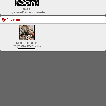
Soen
Progressive Rock aus Schweden
Reviews
Soen - Tellurian
Progressive Rock - 2014
-