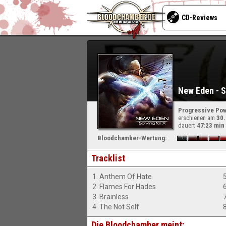
CD-Reviews
New Eden - S
Progressive Pow
erschienen am
30
dauert
47:23 min
Bloodchamber-Wertung:
Tracklist
1. Anthem Of Hate
2. Flames For Hades
3. Brainless
4. The Not Self
Die Bloodchamber meint: