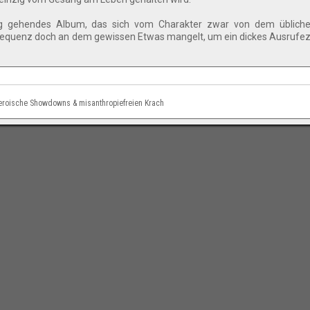
ng gehendes Album, das sich vom Charakter zwar von dem üblichen
onsequenz doch an dem gewissen Etwas mangelt, um ein dickes Ausrufe
, heroische Showdowns & misanthropiefreien Krach
Impressum