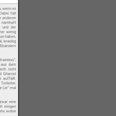
n, wenn es
Dabei hat
m anderen
s namhaft
n und der
her wenig
tun haben,
l, knackig
ießbändern
rainless“,
h aus dem
sich nicht
 Gitarrist
 auffällt.
Tonleiter,
 Lie“ mal
 zwar eine
h einigen
tiv, wobei