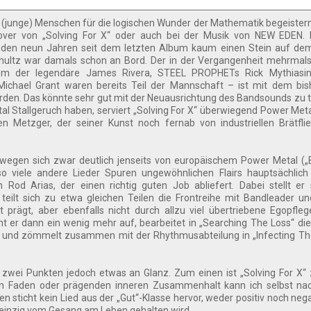
 (junge) Menschen für die logischen Wunder der Mathematik begeister
ver von „Solving For X“ oder auch bei der Musik von NEW EDEN. 
den neun Jahren seit dem letzten Album kaum einen Stein auf de
hultz war damals schon an Bord. Der in der Vergangenheit mehrmal
em der legendäre James Rivera, STEEL PROPHETs Rick Mythiasi
chael Grant waren bereits Teil der Mannschaft – ist mit dem bis
rden. Das könnte sehr gut mit der Neuausrichtung des Bandsounds zu 
l Stallgeruch haben, serviert „Solving For X“ überwiegend Power Meta
en Metzger, der seiner Kunst noch fernab von industriellen Brätfl
egen sich zwar deutlich jenseits von europäischem Power Metal („B
so viele andere Lieder Spuren ungewöhnlichen Flairs hauptsächlic
 Rod Arias, der einen richtig guten Job abliefert. Dabei stellt er 
eilt sich zu etwa gleichen Teilen die Frontreihe mit Bandleader und
prägt, aber ebenfalls nicht durch allzu viel übertriebene Egopflege
t er dann ein wenig mehr auf, bearbeitet in „Searching The Loss“ die 
 und zömmelt zusammen mit der Rhythmusabteilung in „Infecting The
.
 zwei Punkten jedoch etwas an Glanz. Zum einen ist „Solving For X“
en Faden oder prägenden inneren Zusammenhalt kann ich selbst nac
sticht kein Lied aus der „Gut“-Klasse hervor, weder positiv noch nega
 einzig vom Gesang am Leben gehalten wird.