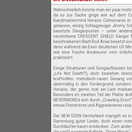
Wahrscheinlich könnte man ein paar mehr
da so zur Sache ginge wie auf dem Co
Bandmastermind Horacio Colmenares in 
gelassen, einzig Schlagzeuger Jimmy Sc
besetzte Sängerposten – unter ander
verstorbene CRESCENT SHIELD Sänger Mi
beschriebenen Blatt Rod Arias besetzt wo
denn während die Exen deutlichen US Meta
wie eine frische Bockwurst vom örtlich
praktiziert.
Einige Strukturen und Songaufbauten bew
„Life Not Death“!), doch beziehen eben
kraftvollen, melodisch-rauen Gesang von
übermäßig in den Vordergrund, sondern t
Horacio, der gerne mal ein Lied markant 
Besonders im zweiten Teil der Platte dreh
NEVERMOREd sich durch „Crawling Erect“
etwas Finstereres und Aggressiveres raus
Der NEW EDEN Herrlichkeit mangelt es in
Sammlung guter Lieder, doch einen rot
Durchläufen kaum entdecken. Zum anderen 
die sanft wogende Ballade „Three Words“