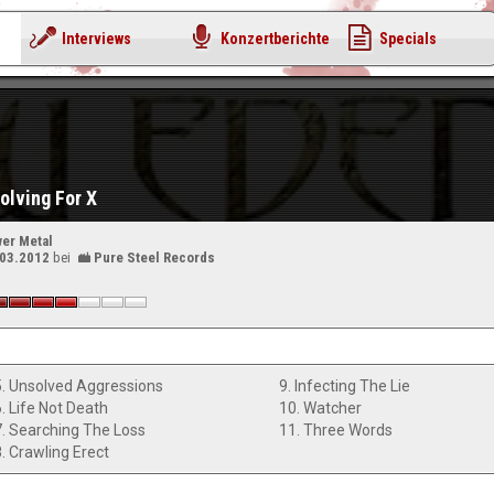
Interviews
Konzertberichte
Specials
olving For X
er Metal
.03.2012
bei
Pure Steel Records
5. Unsolved Aggressions
9. Infecting The Lie
6. Life Not Death
10. Watcher
7. Searching The Loss
11. Three Words
8. Crawling Erect