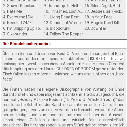
1. Hate Crew Deathroll
8. Warheart
15. Are You Dead Yet?
2. Shovel Knockout
9. Roundtrip To Hell And Back
16. Silent Night, Bodom Night
3. Hate Me
10. Thrashed, Lost And Strungout
17. Jessie's Girl (Rick Springfield Cover)
4. Everytime I Die
11. Living Dead Beat
18. In Your Face
5. Needled 24/7
12. Deadnight Warrior
19. Angels Don't Kill
6. I'm Shipping Up To Boston (Dropkick Murphys Cover)
13. Blooddrunk
20. Downfall
7. Sixpounder
14. Follow The Reaper
Die Bloodchamber meint:
Über den Sinn und Unsinn von Best Of Veröffentlichungen hat Björn
schon ausführlich in seinem aktuellen
DORO Review
philosophiert, weshalb ich diesen Aspekt im Fall der neuen Greatest
Hits Kopplung aus dem Hause CHILDREN OF BODOM gerne unter den
Tisch fallen lassen möchte – widmen wir uns also einfach den „hard
facts“.
Die Finnen haben ihre eigene Diskographie von Anfang bis Ende
durchforstet und dabei insgesamt achtzehn Tracks ausgesucht, die
nun auf „Holiday At Lake Bodom (15 Years Of Wasted Youth)“ das
musikalische Schaffen der Band repräsentieren sollen. Das ist ihnen
gut gelungen, denn zum einen wurden erfreulicherweise alle Alben
berücksichtigt, und zum anderen hat man sich bei der Auswahl
selbst einen Gefallen getan und wirklich fast ausschließlich
todsichere Hits herangezogen, was am Stück gehört schon ziemlich