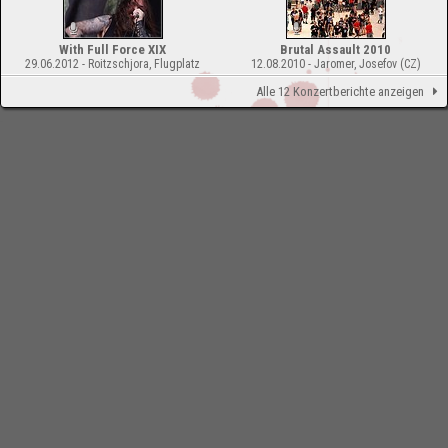
With Full Force XIX
Brutal Assault 2010
29.06.2012 - Roitzschjora, Flugplatz
12.08.2010 - Jaromer, Josefov (CZ)
Alle 12 Konzertberichte anzeigen
-
Impressum
Bloodchamber.de
CD-Reviews
Children Of Bodom - Holiday At Lake
Bodom (15 Years Of Wasted Youth) (Best Of)
online