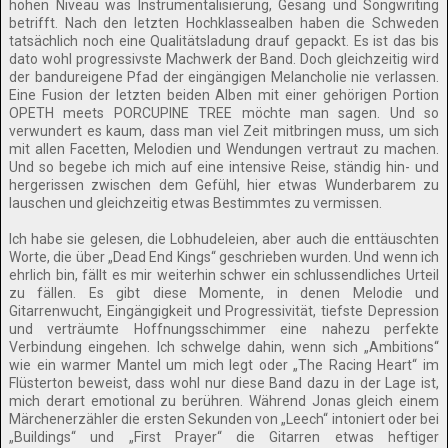
hohen Niveau was Instrumentalisierung, Gesang und Songwriting
betrifft. Nach den letzten Hochklassealben haben die Schweden
tatsächlich noch eine Qualitätsladung drauf gepackt. Es ist das bis
dato wohl progressivste Machwerk der Band. Doch gleichzeitig wird
der bandureigene Pfad der eingängigen Melancholie nie verlassen.
Eine Fusion der letzten beiden Alben mit einer gehörigen Portion
OPETH meets PORCUPINE TREE möchte man sagen. Und so
verwundert es kaum, dass man viel Zeit mitbringen muss, um sich
mit allen Facetten, Melodien und Wendungen vertraut zu machen.
Und so begebe ich mich auf eine intensive Reise, ständig hin- und
hergerissen zwischen dem Gefühl, hier etwas Wunderbarem zu
lauschen und gleichzeitig etwas Bestimmtes zu vermissen.
Ich habe sie gelesen, die Lobhudeleien, aber auch die enttäuschten
Worte, die über „Dead End Kings“ geschrieben wurden. Und wenn ich
ehrlich bin, fällt es mir weiterhin schwer ein schlussendliches Urteil
zu fällen. Es gibt diese Momente, in denen Melodie und
Gitarrenwucht, Eingängigkeit und Progressivität, tiefste Depression
und verträumte Hoffnungsschimmer eine nahezu perfekte
Verbindung eingehen. Ich schwelge dahin, wenn sich „Ambitions“
wie ein warmer Mantel um mich legt oder „The Racing Heart“ im
Flüsterton beweist, dass wohl nur diese Band dazu in der Lage ist,
mich derart emotional zu berühren. Während Jonas gleich einem
Märchenerzähler die ersten Sekunden von „Leech“ intoniert oder bei
„Buildings“ und „First Prayer“ die Gitarren etwas heftiger