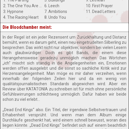
1. The Parting
5. Buildings
9. Lethean
2. The One You Are Looking For is not Here
6. Leech
10. First Prayer
3. Hypnone
7. Ambitions
11. Dead Letters
4. The Racing Heart
8. Undo You
Die Bloodchamber meint:
In der Regel ist ein jeder Rezensent um Zurückhaltung und Distanz
bemüht, wenn es darum geht, einen neu eingetrudelten Silberling zu
besprechen. Das wirkt nicht nur objektiver, sondern bei vielen Lesern
auch glaubwürdiger. Doch es gibt Bands, die einem diese
Herangehensweise geradezu unmöglich machen. Das Wörtchen
„ich“ mischt sich ständig in die Angelegenheiten ein, Emotionen
werden offen ausgelebt und die sonst so sachliche Kritik wird zur
Herzensangelegenheit. Man möge es mir daher verzeihen, wenn
innerhalb der folgenden Zeilen hier und da ein wenig von
qualitätsjournalistischen Standards abgewichen wird. Aber ein
Review über KATATONIA zu schreiben ist für mich ohne persönliche
Gefühlswirrungen schlichtweg unmöglich. Dafür haben wir beide
schon zu viel erlebt…
„Dead End Kings“ also. Ein Titel, der irgendwie Selbstvertrauen und
Erhabenheit versprüht. Und wenn man dem Album einige
Durchläufe geschenkt hat, wird einem schnell bewusst, woran dies
liegen könnte. „Dead End Kings“ befindet sich auf einem beachtlich