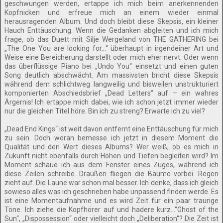
geschwungen werden, ertappe ich mich beim anerkennenden
Kopfnicken und erfreue mich an einem wieder einmal
herausragenden Album. Und doch bleibt diese Skepsis, ein kleiner
Hauch Enttäuschung. Wenn die Gedanken abgleiten und ich mich
frage, ob das Duett mit Silje Wergeland von THE GATHERING bei
„The One You are looking for…“ überhaupt in irgendeiner Art und
Weise eine Bereicherung darstellt oder mich eher nervt. Oder wenn
das überflüssige Piano bei „Undo You“ einsetzt und einen guten
Song deutlich abschwächt. Am massivsten bricht diese Skepsis
während dem schlichtweg langweilig und bisweilen unstrukturiert
komponierten Abschiedsbrief „Dead Letters“ auf – ein wahres
Ärgernis! Ich ertappe mich dabei, wie ich schon jetzt immer wieder
nur die gleichen Titel höre. Bin ich zu streng? Erwarte ich zu viel?
„Dead End Kings“ ist weit davon entfernt eine Enttäuschung für mich
zu sein. Doch woran bemesse ich jetzt in diesem Moment die
Qualität und den Wert dieses Albums? Wer weiß, ob es mich in
Zukunft nicht ebenfalls durch Höhen und Tiefen begleiten wird? Im
Moment schaue ich aus dem Fenster eines Zuges, während ich
diese Zeilen schreibe. Draußen fliegen die Bäume vorbei. Regen
zieht auf. Die Laune war schon mal besser. Ich denke, dass ich gleich
sowieso alles was ich geschrieben habe unpassend finden werde. Es
ist eine Momentaufnahme und es wird Zeit für ein paar traurige
Töne. Ich ziehe die Kopfhörer auf und hadere kurz…“Ghost of the
Sun“, „Dispossession“ oder vielleicht doch „Deliberation“? Die Zeit ist