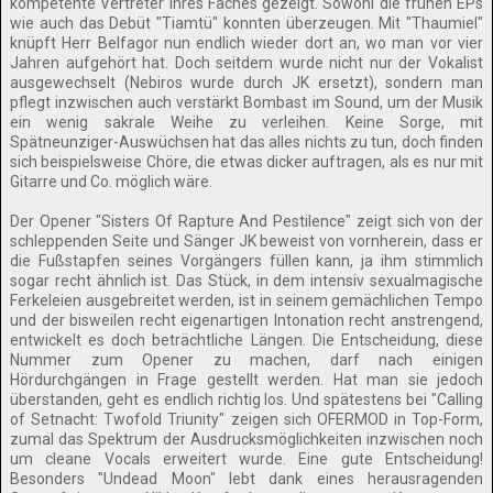
kompetente Vertreter ihres Faches gezeigt. Sowohl die frühen EPs
wie auch das Debüt "Tiamtü" konnten überzeugen. Mit "Thaumiel"
knüpft Herr Belfagor nun endlich wieder dort an, wo man vor vier
Jahren aufgehört hat. Doch seitdem wurde nicht nur der Vokalist
ausgewechselt (Nebiros wurde durch JK ersetzt), sondern man
pflegt inzwischen auch verstärkt Bombast im Sound, um der Musik
ein wenig sakrale Weihe zu verleihen. Keine Sorge, mit
Spätneunziger-Auswüchsen hat das alles nichts zu tun, doch finden
sich beispielsweise Chöre, die etwas dicker auftragen, als es nur mit
Gitarre und Co. möglich wäre.
Der Opener "Sisters Of Rapture And Pestilence" zeigt sich von der
schleppenden Seite und Sänger JK beweist von vornherein, dass er
die Fußstapfen seines Vorgängers füllen kann, ja ihm stimmlich
sogar recht ähnlich ist. Das Stück, in dem intensiv sexualmagische
Ferkeleien ausgebreitet werden, ist in seinem gemächlichen Tempo
und der bisweilen recht eigenartigen Intonation recht anstrengend,
entwickelt es doch beträchtliche Längen. Die Entscheidung, diese
Nummer zum Opener zu machen, darf nach einigen
Hördurchgängen in Frage gestellt werden. Hat man sie jedoch
überstanden, geht es endlich richtig los. Und spätestens bei "Calling
of Setnacht: Twofold Triunity" zeigen sich OFERMOD in Top-Form,
zumal das Spektrum der Ausdrucksmöglichkeiten inzwischen noch
um cleane Vocals erweitert wurde. Eine gute Entscheidung!
Besonders "Undead Moon" lebt dank eines herausragenden