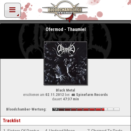
Ofermod - Thaumiel
Black Metal
erschienen am
02.11.2012
bei
Spinefarm Records
dauert
47:37 min
Bloodchamber-Wertung:
Tracklist