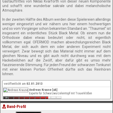
Gastauftrittes von Niklas Kvarforth von dieser neuen Komponente
und schafft eine wunderbar sakrale und dabei melancholische
Atmosphäre.
In der zweiten Hälfte des Album werden diese Spielereien allerdings
weniger eingesetzt und wir nähern uns hier einem hochwertigen
und so vom Vorgänger schon bekannten Standard an. "Thaumiel" ist
insgesamt ein ordentliches Stück Black Metal. Ob einem nun die
Orthodoxie dabei etwas bedeutet oder nicht, ist eigentlich
vollkommen egal. OFERMOD machen abwechslungsreichen Black
Metal, der sich auch dem ein oder anderen Experiment nicht
verweigert. Zwar bewegt sich das Material nicht immer auf dem
gleichen Niveau und es gibt auch nicht durchweg was mit dem
Hackebeilchen auf die Zwölf, aber dafür gibt es umso mehr
faszinierende Stimmung. Für jeden Freund der schwarzen Tonkunst
mit einer kleinen Portion Offenheit dürfte sich das Reinhören
lohnen.
veröffentlicht am
02.01.2013
Andreas Krause [ak]
Experte für Schwarzwurzeleintopf mit Trauerklößen
Band-Profil