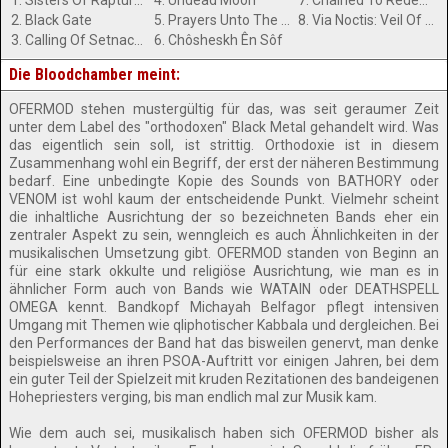
1. Sisters Of Rapture And Pestilence
4. Undead Moon
7. Chained To Redemption
2. Black Gate
5. Prayers Unto The Warped Eternities
8. Via Noctis: Veil Of Gargophias
3. Calling Of Setnacht: Twofold Trinity
6. Chôsheskh Ên Sôf
Die Bloodchamber meint:
OFERMOD stehen mustergültig für das, was seit geraumer Zeit
unter dem Label des "orthodoxen" Black Metal gehandelt wird. Was
das eigentlich sein soll, ist strittig. Orthodoxie ist in diesem
Zusammenhang wohl ein Begriff, der erst der näheren Bestimmung
bedarf. Eine unbedingte Kopie des Sounds von BATHORY oder
VENOM ist wohl kaum der entscheidende Punkt. Vielmehr scheint
die inhaltliche Ausrichtung der so bezeichneten Bands eher ein
zentraler Aspekt zu sein, wenngleich es auch Ähnlichkeiten in der
musikalischen Umsetzung gibt. OFERMOD standen von Beginn an
für eine stark okkulte und religiöse Ausrichtung, wie man es in
ähnlicher Form auch von Bands wie WATAIN oder DEATHSPELL
OMEGA kennt. Bandkopf Michayah Belfagor pflegt intensiven
Umgang mit Themen wie qliphotischer Kabbala und dergleichen. Bei
den Performances der Band hat das bisweilen genervt, man denke
beispielsweise an ihren PSOA-Auftritt vor einigen Jahren, bei dem
ein guter Teil der Spielzeit mit kruden Rezitationen des bandeigenen
Hohepriesters verging, bis man endlich mal zur Musik kam.
Wie dem auch sei, musikalisch haben sich OFERMOD bisher als