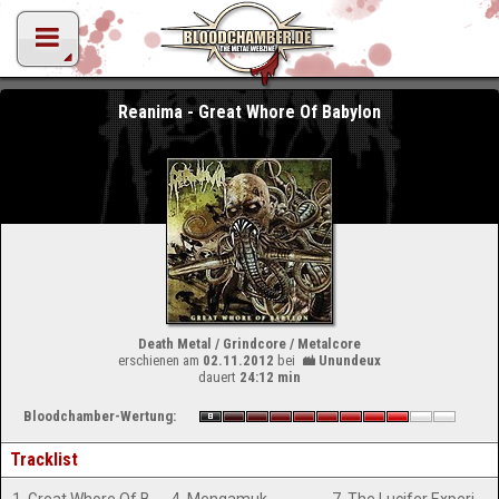
Reanima - Great Whore Of Babylon
Death Metal / Grindcore / Metalcore
erschienen am
02.11.2012
bei
Unundeux
dauert
24:12 min
Bloodchamber-Wertung:
Tracklist