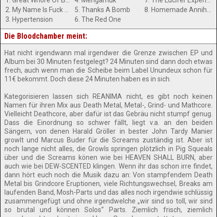
1. Great Whore Of Babylon
4. Mengamuk
7. The Lucifer Experiment
2. My Name Is Fuck You
5. Thanks A Bomb
8. Homemade Annihilation Of Peace
3. Hypertension
6. The Red One
Die Bloodchamber meint:
Hat nicht irgendwann mal irgendwer die Grenze zwischen EP und
Album bei 30 Minuten festgelegt? 24 Minuten sind dann doch etwas
frech, auch wenn man die Scheibe beim Label Unundeux schon für
11€ bekommt. Doch diese 24 Minuten haben es in sich.
Kategorisieren lassen sich REANIMA nicht, es gibt noch keinen
Namen für ihren Mix aus Death Metal, Metal-, Grind- und Mathcore.
Vielleicht Deathcore, aber dafür ist das Gebräu nicht stumpf genug.
Dass die Einordnung so schwer fällt, liegt v.a. an den beiden
Sängern, von denen Harald Gröller in bester John Tardy Manier
growlt und Marcus Buder für die Screams zuständig ist. Aber ist
noch lange nicht alles, die Growls springen plötzlich in Pig Squeals
über und die Screams könen wie bei HEAVEN SHALL BURN, aber
auch wie bei DEW-SCENTED klingen. Wenn ihr das schon irre findet,
dann hört euch noch die Musik dazu an: Von stampfendem Death
Metal bis Grindcore Eruptionen, viele Richtungswechsel, Breaks am
laufenden Band, Mosh-Parts und das alles noch irgendwie schlüssig
zusammengefügt und ohne irgendwelche „wir sind so toll, wir sind
so brutal und können Solos“ Parts. Ziemlich frisch, ziemlich