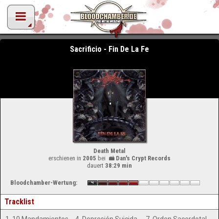
Sacrificio - Fin De La Fe
Death Metal
erschienen in
2005
bei
Dan's Crypt Records
dauert
38:29 min
Bloodchamber-Wertung:
Tracklist