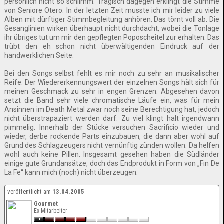
persönlich nicht so schlimm. Tragisch dagegen erklingt die Stimme
von Seniore Otero. In der letzten Zeit musste ich mir leider zu viele
Alben mit dürftiger Stimmbegleitung anhören. Das törnt voll ab. Die
Gesanglinien wirken überhaupt nicht durchdacht, wobei die Tonlage
ihr übriges tut um mir den gepflegten Poposcheitel zur erhalten. Das
trübt den eh schon nicht überwältigenden Eindruck auf der
handwerklichen Seite.
Bei den Songs selbst fehlt es mir noch zu sehr an musikalischer
Reife. Der Wiedererkennungswert der einzelnen Songs hält sich für
meinen Geschmack zu sehr in engen Grenzen. Abgesehen davon
setzt die Band sehr viele chromatische Läufe ein, was für mein
Ansinnen im Death Metal zwar noch seine Berechtigung hat, jedoch
nicht überstrapaziert werden darf. Zu viel klingt halt irgendwann
pimmelig. Innerhalb der Stücke versuchen Sacrificio wieder und
wieder, derbe rockende Parts einzubauen, die dann aber wohl auf
Grund des Schlagzeugers nicht vernünftig zünden wollen. Da helfen
wohl auch keine Pillen. Insgesamt gesehen haben die Südländer
einige gute Grundansätze, doch das Endprodukt in Form von „Fin De
La Fe“ kann mich (noch) nicht überzeugen.
veröffentlicht am
13.04.2005
Gourmet
Ex-Mitarbeiter