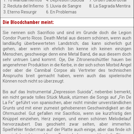
1. 10 Mandamientos
4. Depresión Suicida
7. Orden Sacerdotal
2. Recluta del Infierno
5. Lluvia de Sangre
8. La Sagrada Mentira
3. Eterno Resurgir
6. En Problemas
Die Bloodchamber meint:
Sie nennen sich Sacrificio und sind im Grunde doch die Legion
Condor Puerto Ricos. Death Metal aus diesem schönen, wenn auch
landläufig überbewerteten Landstrich; das kann sicherlich gut
gehen, aber wenn ich ehrlich bin kenne ich keinen einzigen
Menschen, geschweige denn eine Metal Band, die aus diesem doch
sehr untruen Land kommt. Oje, Die Zitronenschüttler hauen bei
angenehmer Produktion in die Kerbe, in der sich schon Morbid Angel
oder aber die Cannibal Corpse als Vertreter des technischen
Anspruchs breit gemacht haben, wenn auch das spielerische
Können noch nicht so überzeugt.
Bis auf das Instrumental „Depression Suicida“, nebenbei bemerkt,
ein nicht gerade tolles Stück Musik, stürmen die Songs auf „Fin De
La Fe“ geführt von spanischen, aber nicht minder unverständlichen
Grunts und mit einer zumeist gehobeneren Geschwindigkeit an die
Ohrmuschel. Gut gefallen mir Sacrificio, wenn sie kurzfristig den
Knüppel einziehen, Herz zeigen, und einen schönen Melodielauf
hervorzaubert. Das geschieht zwar selten, aber immerhin.
Spielfehler findet man auf der Platte auch einige, aber das finde ich