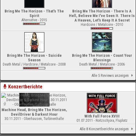
Bring Me The Horizon - That's The
Bring Me The Horizon - There Is A
Spirit
Hell, Believe Me I've Seen It. There Is
Alternative - 2015
A Heaven, Let's Keep It A Secret
Hardcore / Metalcore - 2010
Bring Me The Horizon - Suicide
Bring Me The Horizon - Count Your
Season
Blessings
Death Metal / Hardcore / Metalcore - 2008
Death Metal / Metalcore - 2006
Alle 5 Reviews anzeigen
Konzertberichte
Machine Head, Bring Me The Horizon,
DevilDriver & Darkest Hour
With Full Force XVIII
30.11.2011 - Oberhausen, Turbinenhalle
01.07.2011 - Roitzschjora, Fluplatz
Alle 8 Konzertberichte anzeigen