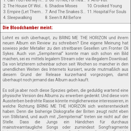
1. Can You Feel My Heart
5. Go To Hell, For Heavens Sake
9. Anti-Vist
2. The House Of Wolves
6. Shadow Moses
10. Crooked Young
3. Empire (Let Them Sing)
7. And The Snakes Start To Sing
11. Hospital For Souls
4. Sleepwalking
8. Seen It All Before
Die Bloodchamber meint:
Lohnt es sich überhaupt, zu BRING ME THE HORIZON und ihrem
neuen Album ein Review zu schreiben? Eine eigene Meinung hat
sowieso jeder Metaller zu den streitbaren Gesellen um Fronter Oli
Sykes. Auch von „Sempiternal“ konnte man sich schon ein Bild
machen, sei es mittels legalem Stream oder via illegalem Download.
Da von letzterem scheinbar schon seit Wochen so mancher in den
unendlichen Weiten des Internets kursiert, wurde mutmaßlich aus
diesem Grund der Release kurzerhand vorgezogen, damit
überhaupt noch jemand das Album auch kauft.
Es soll ja aber noch diese Spezies geben, die geduldig wartend eine
physische Version des Albums zu erwerben gedenkt. Und diese vom
Aussterben bedrohte Rasse könnte möglicherweise interessieren, in
welche Richtung BRING ME THE HORIZON sich weiterentwickelt
haben. Denn die bisherige Diskografie der Briten zeugt nicht eben
von Stillstand, und auch mit „Sempiternal“ treten sie nicht auf der
Stelle. Dass die Jungs ein Händchen für durchaus
mainstreamtaugliche Songs oder zumindest Songfragmente