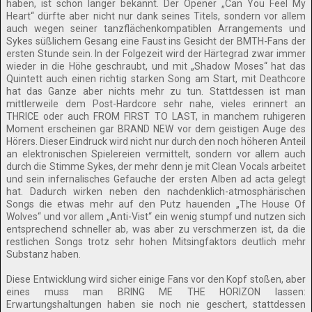
haben, ist schon länger bekannt. Der Opener „Can You Feel My
Heart“ dürfte aber nicht nur dank seines Titels, sondern vor allem
auch wegen seiner tanzflächenkompatiblen Arrangements und
Sykes süßlichem Gesang eine Faust ins Gesicht der BMTH-Fans der
ersten Stunde sein. In der Folgezeit wird der Härtegrad zwar immer
wieder in die Höhe geschraubt, und mit „Shadow Moses“ hat das
Quintett auch einen richtig starken Song am Start, mit Deathcore
hat das Ganze aber nichts mehr zu tun. Stattdessen ist man
mittlerweile dem Post-Hardcore sehr nahe, vieles erinnert an
THRICE oder auch FROM FIRST TO LAST, in manchem ruhigeren
Moment erscheinen gar BRAND NEW vor dem geistigen Auge des
Hörers. Dieser Eindruck wird nicht nur durch den noch höheren Anteil
an elektronischen Spielereien vermittelt, sondern vor allem auch
durch die Stimme Sykes, der mehr denn je mit Clean Vocals arbeitet
und sein infernalisches Gefauche der ersten Alben ad acta gelegt
hat. Dadurch wirken neben den nachdenklich-atmosphärischen
Songs die etwas mehr auf den Putz hauenden „The House Of
Wolves“ und vor allem „Anti-Vist“ ein wenig stumpf und nutzen sich
entsprechend schneller ab, was aber zu verschmerzen ist, da die
restlichen Songs trotz sehr hohen Mitsingfaktors deutlich mehr
Substanz haben.
Diese Entwicklung wird sicher einige Fans vor den Kopf stoßen, aber
eines muss man BRING ME THE HORIZON lassen:
Erwartungshaltungen haben sie noch nie geschert, stattdessen