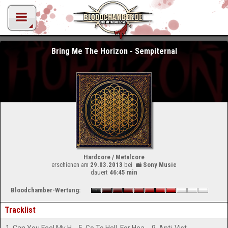
Bring Me The Horizon - Sempiternal
Hardcore / Metalcore
erschienen am
29.03.2013
bei
Sony Music
dauert
46:45 min
Bloodchamber-Wertung:
Tracklist