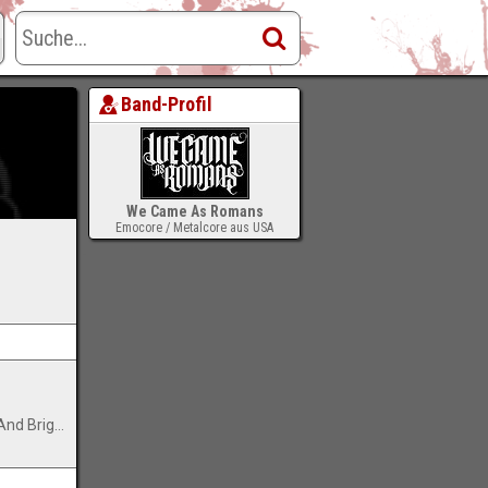
Band-Profil
We Came As Romans
Emocore / Metalcore aus USA
-
11. Through The Darkest Dark And Brightest Bright