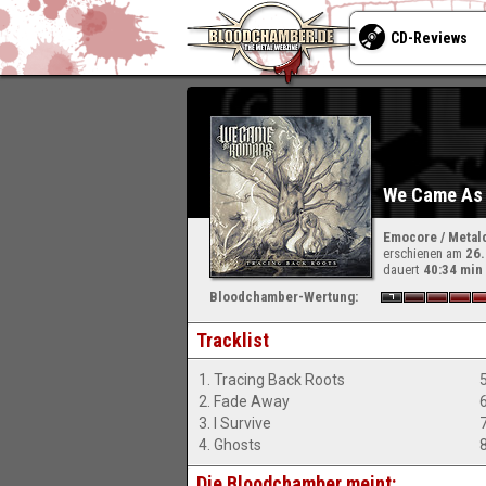
CD-Reviews
We Came As 
Emocore / Metal
erschienen am
26
dauert
40:34 min
Bloodchamber-Wertung:
Tracklist
1. Tracing Back Roots
2. Fade Away
3. I Survive
4. Ghosts
Die Bloodchamber meint: