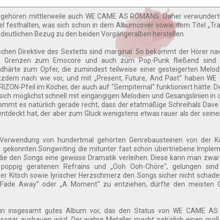
 gehören mittlerweile auch WE CAME AS ROMANS. Daher verwundert
el festhalten, was sich schon in dem Albumcover sowie dem Titel „Tr
ht deutlichen Bezug zu den beiden Vorgängeralben herstellen.
chen Direktive des Sextetts sind marginal. So bekommt der Hörer na
en Grenzen zum Emocore und auch zum Pop-Punk fließend sind. 
dhärte zum Opfer, die zumindest teilweise einer gesteigerten Melodi
rotzdem nach wie vor, und mit „Present, Future, And Past“ haben W
N-Pfeil im Köcher, der auch auf "Sempiternal" funktioniert hätte. De
 sich möglichst schnell mit eingängigen Melodien und Gesangslinien in
kommt es natürlich gerade recht, dass der etatmäßige Schreihals Dav
entdeckt hat, der aber zum Glück wenigstens etwas rauer als der seine
rwendung von hundertmal gehörten Genrebausteinen von der K
g gekonnten Songwriting die mitunter fast schon übertriebene Imple
 die den Songs eine gewisse Dramatik verleihen. Diese kann man zwa
poppig geratenen Refrains und „Ooh Ooh-Chöre“, gelungen sind
er Kitsch sowie lyrischer Herzschmerz den Songs sicher nicht schad
Fade Away“ oder „A Moment“ zu entziehen, dürfte den meisten 
“ ein insgesamt gutes Album vor, das den Status von WE CAME 
 sogar ausbauen wird. Der wahre Metaller macht natürlich einen gr