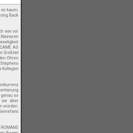
 es kaum,
acing Back
ch wie vor
Kleineren
eseligkeit
E CAME AS
r Großteil
 den Ohren
e Stephens
s Kollegen
onkurrenz
mentierung
r genau so
 sie aber
en würden.
Genrefans
AS ROMANS
oßen Bogen