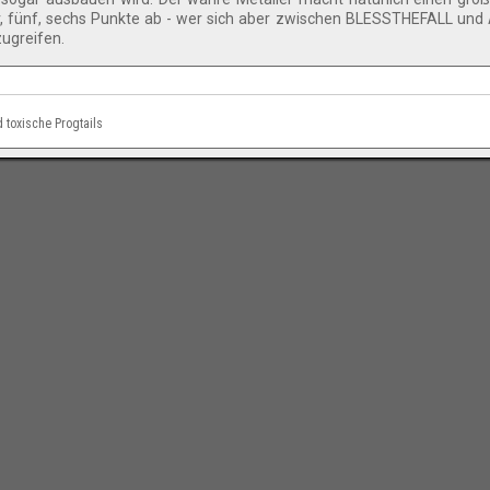
r, fünf, sechs Punkte ab - wer sich aber zwischen BLESSTHEFALL un
ugreifen.
d toxische Progtails
Impressum