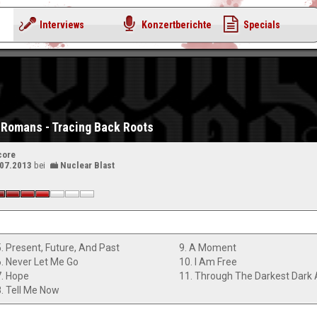
Interviews
Konzertberichte
Specials
Romans - Tracing Back Roots
core
.07.2013
bei
Nuclear Blast
5. Present, Future, And Past
9. A Moment
6. Never Let Me Go
10. I Am Free
7. Hope
8. Tell Me Now