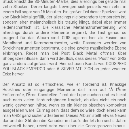
Stück knackt die 80-Minuten-Marke, dies allerdings bei gerade mal
zehn Stücken. Deren längste bewegen sich jenseits von zehn, in
einem Fall sogar von 15 Minuten. Ein großer Teil dieser Spielzeit wird
von Black Metal gefüllt, der allerdings nie besonders temporeich ist,
sondern eher melancholisch bis traurig klingt, dabei aber immer
leidenschaftlich ist. Die klassische Metalinstrumentierung wird
allerdings durch andere Elemente ergänzt, die fast genau so
prägend für das Album sind. GRIS agieren hier als Fusion aus
Metalband und Kammerorchester, weite Passagen werden von
Streichinstrumenten bestimmt, die eine zweite musikalische Ebene
einbringen. Redet man bei Post Black Metal oftmals über
Shoegazeeinflüsse, dann wird deutlich, dass dieses "Post" von GRIS
ganz anders aufgefasst wird. Hier schauen Bands wie GODSPEED
YOU BLACK EMPEROR oder A SILVER MT. ZION an jeder zweiten
Ecke hervor.
Der Ansatz ist so erfrischend, wie er fordernd ist. Knackige
Hooklines oder eingängige Momente darf man auf "À l'Âme
Enflammée, l'Äme Constellée..." mit der Lupe suchen und es bleibt
auch nach vielen Hördurchgängen fraglich, ob alles nicht ein noch
wenig gewonnen hätte, wenn es ein kleines bisschen kompakter
ausgefallen wäre. Es mag sein, dass dem so wäre, doch eines kann
man GRIS ganz sicher attestieren: Dieses Album stellt etwas Neues
dar und der Stil, den die Kanadier im Laufe der letzten sechs Jahre
entwickelt haben, reicht sehr weit über die Genregrenzen hinaus.