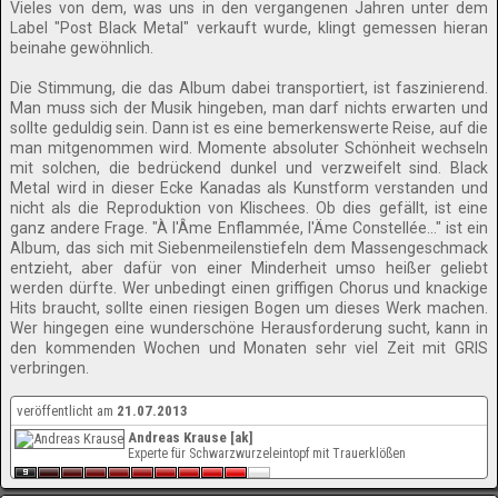
Vieles von dem, was uns in den vergangenen Jahren unter dem
Label "Post Black Metal" verkauft wurde, klingt gemessen hieran
beinahe gewöhnlich.
Die Stimmung, die das Album dabei transportiert, ist faszinierend.
Man muss sich der Musik hingeben, man darf nichts erwarten und
sollte geduldig sein. Dann ist es eine bemerkenswerte Reise, auf die
man mitgenommen wird. Momente absoluter Schönheit wechseln
mit solchen, die bedrückend dunkel und verzweifelt sind. Black
Metal wird in dieser Ecke Kanadas als Kunstform verstanden und
nicht als die Reproduktion von Klischees. Ob dies gefällt, ist eine
ganz andere Frage. "À l'Âme Enflammée, l'Äme Constellée..." ist ein
Album, das sich mit Siebenmeilenstiefeln dem Massengeschmack
entzieht, aber dafür von einer Minderheit umso heißer geliebt
werden dürfte. Wer unbedingt einen griffigen Chorus und knackige
Hits braucht, sollte einen riesigen Bogen um dieses Werk machen.
Wer hingegen eine wunderschöne Herausforderung sucht, kann in
den kommenden Wochen und Monaten sehr viel Zeit mit GRIS
verbringen.
veröffentlicht am
21.07.2013
Andreas Krause [ak]
Experte für Schwarzwurzeleintopf mit Trauerklößen