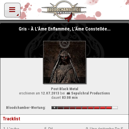
Gris - À L'Âme Enflammée, L'Äme Constellée...
Post Black Metal
erschienen am
12.07.2013
bei
Sepulchral Productions
dauert
83:08 min
Bloodchamber-Wertung:
Tracklist