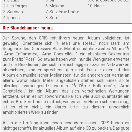
1. L'aube
5. Dil
9. Une épitaphe De Suie
2. Les Forges
6. Moksha
10. Nadir
3. Samsara
7. Seizième Prière
4. Igneus
8. Sem
Die Bloodchamber meint:
Der Sprung, den GRIS mit ihrem neuen Album vollziehen, ist
gewaltig. Orientierte sich "Il était une forêt..." noch stark am
Subgenre des Depressive Black Metal, so ist ihr zweites Album "À
l'Âme Enflammée, l'Äme Constellée..." ein absolutes Bekenntnis
zum Präfix "Post". So etwas haben wohl nur die Wenigsten erwartet
und die Reaktionen, die sich in einschlägigen sozialen Netzwerken
abzeichnen, sind entsprechend gemischt. Für die einen ist das
Album ein musikalischer Meilenstein, für die anderen der Verrat an
allem, wofür Black Metal angeblichen stehen soll. Eines sollte
allerdings vorausgesetzt werden: "À l'Âme Enflammée, l'Äme
Constellée..." ist ein Album, das sich vorschnellen Wertungen
entzieht, denn es ist sowohl musikalisch wie auch quantitativ ein
echter Brocken. Und so einfach, wie es vielen Hörern scheinen mag,
ist es eben nicht, ein klares Urteil zu diesem unheimlich
ambitionierten Werk zu finden.
Allein der Umfang kann einen schaudern lassen. GRIS haben es
nicht geschafft, ihr aktuelles Album auf eine CD zu packen. Das gute