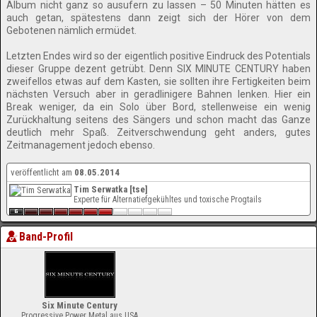
Album nicht ganz so ausufern zu lassen – 50 Minuten hätten es
auch getan, spätestens dann zeigt sich der Hörer von dem
Gebotenen nämlich ermüdet.
Letzten Endes wird so der eigentlich positive Eindruck des Potentials
dieser Gruppe dezent getrübt. Denn SIX MINUTE CENTURY haben
zweifellos etwas auf dem Kasten, sie sollten ihre Fertigkeiten beim
nächsten Versuch aber in geradlinigere Bahnen lenken. Hier ein
Break weniger, da ein Solo über Bord, stellenweise ein wenig
Zurückhaltung seitens des Sängers und schon macht das Ganze
deutlich mehr Spaß. Zeitverschwendung geht anders, gutes
Zeitmanagement jedoch ebenso.
veröffentlicht am
08.05.2014
Tim Serwatka [tse]
Experte für Alternatiefgekühltes und toxische Progtails
Band-Profil
Six Minute Century
Progressive Power Metal aus USA