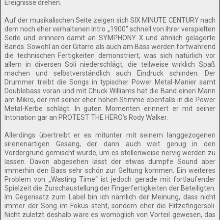
Ereignisse drehen.
Auf der musikalischen Seite zeigen sich SIX MINUTE CENTURY nach
dem noch eher verhaltenen Intro „1900“ schnell von ihrer verspielten
Seite und erinnern damit an SYMPHONY X und ähnlich gelagerte
Bands. Sowohl an der Gitarre als auch am Bass werden fortwährend
die technischen Fertigkeiten demonstriert, was sich natürlich vor
allem in diversen Soli niederschlägt, die teilweise wirklich Spaß
machen und selbstverständlich auch Eindruck schinden. Der
Drummer treibt die Songs in typischer Power Metal-Manier samt
Doublebass voran und mit Chuck Williams hat die Band einen Mann
am Mikro, der mit seiner eher hohen Stimme ebenfalls in die Power
Metal-Kerbe schlägt. In guten Momenten erinnert er mit seiner
Intonation gar an PROTEST THE HERO’s Rody Walker.
Allerdings übertreibt er es mitunter mit seinem langgezogenen
sirenenartigen Gesang, der dann auch weit genug in den
Vordergrund gemischt wurde, um es stellenweise nervig werden zu
lassen. Davon abgesehen lässt der etwas dumpfe Sound aber
immerhin den Bass sehr schön zur Geltung kommen. Ein weiteres
Problem von „Wasting Time“ ist jedoch gerade mit fortlaufender
Spielzeit die Zurschaustellung der Fingerfertigkeiten der Beteiligten.
Im Gegensatz zum Label bin ich nämlich der Meinung, dass nicht
immer der Song im Fokus steht, sondern eher die Flitzefingersoli.
Nicht zuletzt deshalb wäre es womöglich von Vorteil gewesen, das