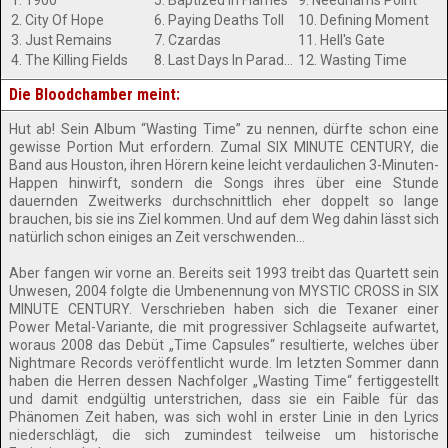
1. 1900
5. Baptized In Flames
9. Needhams Point
2. City Of Hope
6. Paying Deaths Toll
10. Defining Moment
3. Just Remains
7. Czardas
11. Hell's Gate
4. The Killing Fields
8. Last Days In Paradise
12. Wasting Time
Die Bloodchamber meint:
Hut ab! Sein Album “Wasting Time” zu nennen, dürfte schon eine
gewisse Portion Mut erfordern. Zumal SIX MINUTE CENTURY, die
Band aus Houston, ihren Hörern keine leicht verdaulichen 3-Minuten-
Happen hinwirft, sondern die Songs ihres über eine Stunde
dauernden Zweitwerks durchschnittlich eher doppelt so lange
brauchen, bis sie ins Ziel kommen. Und auf dem Weg dahin lässt sich
natürlich schon einiges an Zeit verschwenden…
Aber fangen wir vorne an. Bereits seit 1993 treibt das Quartett sein
Unwesen, 2004 folgte die Umbenennung von MYSTIC CROSS in SIX
MINUTE CENTURY. Verschrieben haben sich die Texaner einer
Power Metal-Variante, die mit progressiver Schlagseite aufwartet,
woraus 2008 das Debüt „Time Capsules“ resultierte, welches über
Nightmare Records veröffentlicht wurde. Im letzten Sommer dann
haben die Herren dessen Nachfolger „Wasting Time“ fertiggestellt
und damit endgültig unterstrichen, dass sie ein Faible für das
Phänomen Zeit haben, was sich wohl in erster Linie in den Lyrics
niederschlägt, die sich zumindest teilweise um historische