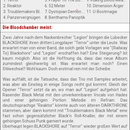
1. Terror
5. Prayer To The Bomb
9. Puking Blood Means Cancer
2. Reaktor
6. 52 Meter
10. Dimension Ärger
3. Troublemakers Black Metal
7. Dystopian Demon Dynamite
11. U-Bootmagie
4. Panzervergnügen
8. Benthams Panoptik
Die Bloodchamber meint:
Zwei Jahre nach dem Nackenbrecher "Legion" bringen die Lübecker
BLACKSHORE ihren dritten Longplayer "Terror" unter die Leute. Was
erwartet man von einer Band, die solch geile Vorlagen wie "(Railway
To) Blackshore" und "Legion" erschaffen hat? Eine Steigerung? Ist
kaum möglich. Also ist die Hoffnung da, dass das neue Album
zumindest gleichwertig ist. Was erwartet man noch? Einen
Stilwechsel? Wohl kaum. Doch erstmal rein mit der Scheibe.
Was auffällt, ist die Tatsache, dass das Trio mit Samples arbeitet,
was aber als Einstieg in einige Songs recht gut kommt. Gleich der
Opener "Terror" setzt da an, wo man auf "Legion" aufgehört hat.
Rasender Black Metal mit den unverkennbaren Vocals von Hades
und einer gehörigen Portion Melodie im Refrain. Das
deutschsprachige "Reaktor" könnte auch von älteren DARKTHRONE
stammen, aber dann kommt mit "Troublemakers Black Metal" eine
fast schon gegensätzlicher Black'n Roll-Knaller, der mit einem
gehörigen Schuss Punk garniert wurde.
Überhaupt legen BLACKSHORE auf "Terror" wieder großen Wert auf