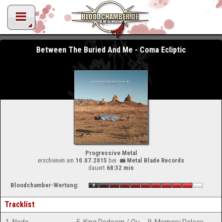
Between The Buried And Me - Coma Ecliptic
Progressive Metal
erschienen am
10.07.2015
bei
Metal Blade Records
dauert
68:32 min
Bloodchamber-Wertung:
Tracklist