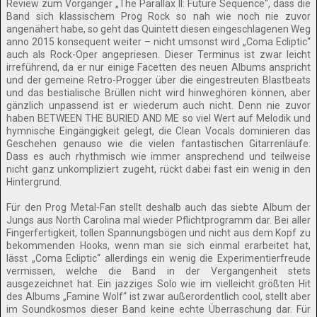
Review zum Vorgänger „The Parallax II: Future Sequence“, dass die
Band sich klassischem Prog Rock so nah wie noch nie zuvor
angenähert habe, so geht das Quintett diesen eingeschlagenen Weg
anno 2015 konsequent weiter – nicht umsonst wird „Coma Ecliptic“
auch als Rock-Oper angepriesen. Dieser Terminus ist zwar leicht
irreführend, da er nur einige Facetten des neuen Albums anspricht
und der gemeine Retro-Progger über die eingestreuten Blastbeats
und das bestialische Brüllen nicht wird hinweghören können, aber
gänzlich unpassend ist er wiederum auch nicht. Denn nie zuvor
haben BETWEEN THE BURIED AND ME so viel Wert auf Melodik und
hymnische Eingängigkeit gelegt, die Clean Vocals dominieren das
Geschehen genauso wie die vielen fantastischen Gitarrenläufe.
Dass es auch rhythmisch wie immer ansprechend und teilweise
nicht ganz unkompliziert zugeht, rückt dabei fast ein wenig in den
Hintergrund.
Für den Prog Metal-Fan stellt deshalb auch das siebte Album der
Jungs aus North Carolina mal wieder Pflichtprogramm dar. Bei aller
Fingerfertigkeit, tollen Spannungsbögen und nicht aus dem Kopf zu
bekommenden Hooks, wenn man sie sich einmal erarbeitet hat,
lässt „Coma Ecliptic“ allerdings ein wenig die Experimentierfreude
vermissen, welche die Band in der Vergangenheit stets
ausgezeichnet hat. Ein jazziges Solo wie im vielleicht größten Hit
des Albums „Famine Wolf“ ist zwar außerordentlich cool, stellt aber
im Soundkosmos dieser Band keine echte Überraschung dar. Für