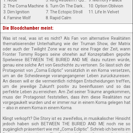
1. Node
5. King Redeem / Queen Serene
9. Memory Palace
2. The Coma Machine
6. Turn On The Darkness
10. Option Oblivion
3. Dim Ignition
7. The Ectopic Stroll
11. Life In Velvet
4. Famine Wolf
8. Rapid Calm
Die Bloodchamber meint:
Was ist real, was ist es nicht? Als Fan von alternative Realitäten
thematisierender Unterhaltung wie der Truman Show, der Matrix
oder auch der Twilight Zone war es nur eine Frage der Zeit, wann
Fronter Tommy Rogers seine ohnehin auf Konzeptalben gepolte
Spielwiese BETWEEN THE BURIED AND ME dazu nutzen würde,
genau eine solche Art von Geschichte zu vertonen. So lässt sich der
Protagonist von „Coma Ecliptic“ vorsätzlich in ein Koma versetzen,
um an die Scheidewege vorangegangener Leben zurückzureisen.
An diesen will er die vermeintlich richtigen Entscheidungen treffen,
um die jeweilige Zukunft positiv zu beeinflussen und so das
perfekte Leben zu erreichen. Am Ziel seiner Träume angekommen,
muss der Protagonist feststellen, dass ihm diese Realitäten nur
vorgegaukelt wurden und er immer nur in einem Koma gelegen hat
– also in einem Koma in einem Koma.
Klingt verkopft? Die Story ist es zweifellos, in musikalischer Hinsicht
jedoch haben sich BETWEEN THE BURIED AND ME noch nie so
zugänglich präsentiert wie mit „Coma Ecliptic“. Schrieb ich bereits im