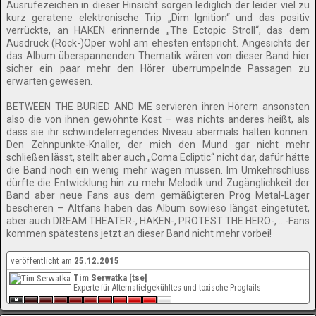
Ausrufezeichen in dieser Hinsicht sorgen lediglich der leider viel zu
kurz geratene elektronische Trip „Dim Ignition“ und das positiv
verrückte, an HAKEN erinnernde „The Ectopic Stroll“, das dem
Ausdruck (Rock-)Oper wohl am ehesten entspricht. Angesichts der
das Album überspannenden Thematik wären von dieser Band hier
sicher ein paar mehr den Hörer überrumpelnde Passagen zu
erwarten gewesen.
BETWEEN THE BURIED AND ME servieren ihren Hörern ansonsten
also die von ihnen gewohnte Kost – was nichts anderes heißt, als
dass sie ihr schwindelerregendes Niveau abermals halten können.
Den Zehnpunkte-Knaller, der mich den Mund gar nicht mehr
schließen lässt, stellt aber auch „Coma Ecliptic“ nicht dar, dafür hätte
die Band noch ein wenig mehr wagen müssen. Im Umkehrschluss
dürfte die Entwicklung hin zu mehr Melodik und Zugänglichkeit der
Band aber neue Fans aus dem gemäßigteren Prog Metal-Lager
bescheren – Altfans haben das Album sowieso längst eingetütet,
aber auch DREAM THEATER-, HAKEN-, PROTEST THE HERO-, …-Fans
kommen spätestens jetzt an dieser Band nicht mehr vorbei!
veröffentlicht am
25.12.2015
Tim Serwatka [tse]
Experte für Alternatiefgekühltes und toxische Progtails