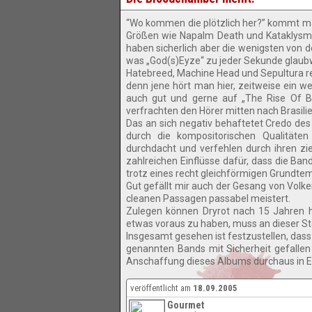
“Wo kommen die plötzlich her?” kommt man
Größen wie Napalm Death und Kataklysm 
haben sicherlich aber die wenigsten von 
was „God(s)Eyze“ zu jeder Sekunde glaub
Hatebreed, Machine Head und Sepultura re
denn jene hört man hier, zeitweise ein we
auch gut und gerne auf „The Rise Of Br
verfrachten den Hörer mitten nach Brasilie
Das an sich negativ behaftetet Credo des
durch die kompositorischen Qualitäten
durchdacht und verfehlen durch ihren zi
zahlreichen Einflüsse dafür, dass die Ban
trotz eines recht gleichförmigen Grundtemp
Gut gefällt mir auch der Gesang von Volk
cleanen Passagen passabel meistert.
Zulegen können Dryrot nach 15 Jahren h
etwas voraus zu haben, muss an dieser Stel
Insgesamt gesehen ist festzustellen, das
genannten Bands mit Sicherheit gefallen 
Anschaffung dieses Albums durchaus in 
veröffentlicht am
18.09.2005
Gourmet