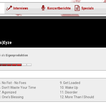
Interviews
Konzertberichte
Specials
(s)Eyze
5
als
Eigenproduktion
. No Fist - No Foes
9. Get Loaded
6. Don't Waste Your Time
10. Wake Up
7. Agonized
11. Disorder
8. One's Blessing
12. More Than I Should