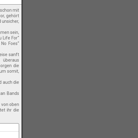
 schon mit
or, gehört
 unsicher,
amen sein,
 Life For“
 No Foes“
eise sanft
n überaus
sorgen die
bum somit,
d auch die
s an Bands
s von oben
et ihr die