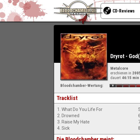
CD-Reviews
Dryrot - God
Metalcore
erschienen in
200
dauert
46:15 min
Bloodchamber-Wertung:
Tracklist
1. What Do You Life For
5
2. Drowned
3. Raise My Hate
4. Sick
Die Bloodchamber meint: