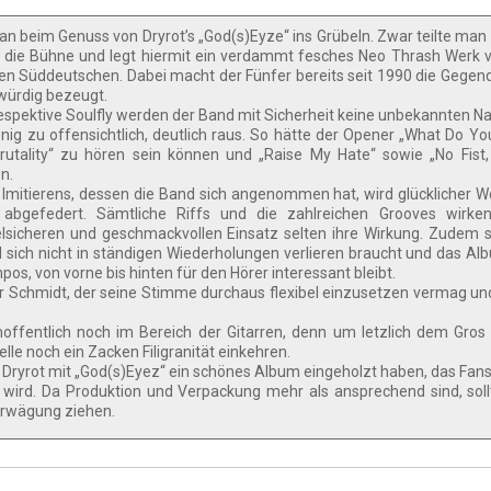
 beim Genuss von Dryrot’s „God(s)Eyze“ ins Grübeln. Zwar teilte man
die Bühne und legt hiermit ein verdammt fesches Neo Thrash Werk v
den Süddeutschen. Dabei macht der Fünfer bereits seit 1990 die Gegend
würdig bezeugt.
spektive Soulfly werden der Band mit Sicherheit keine unbekannten N
nig zu offensichtlich, deutlich raus. So hätte der Opener „What Do You
utality“ zu hören sein können und „Raise My Hate“ sowie „No Fist,
n.
 Imitierens, dessen die Band sich angenommen hat, wird glücklicher W
 abgefedert. Sämtliche Riffs und die zahlreichen Grooves wirke
elsicheren und geschmackvollen Einsatz selten ihre Wirkung. Zudem 
d sich nicht in ständigen Wiederholungen verlieren braucht und das Al
os, von vorne bis hinten für den Hörer interessant bleibt.
er Schmidt, der seine Stimme durchaus flexibel einzusetzen vermag un
offentlich noch im Bereich der Gitarren, denn um letzlich dem Gro
le noch ein Zacken Filigranität einkehren.
s Dryrot mit „God(s)Eyez“ ein schönes Album eingeholzt haben, das Fan
wird. Da Produktion und Verpackung mehr als ansprechend sind, sollt
Erwägung ziehen.