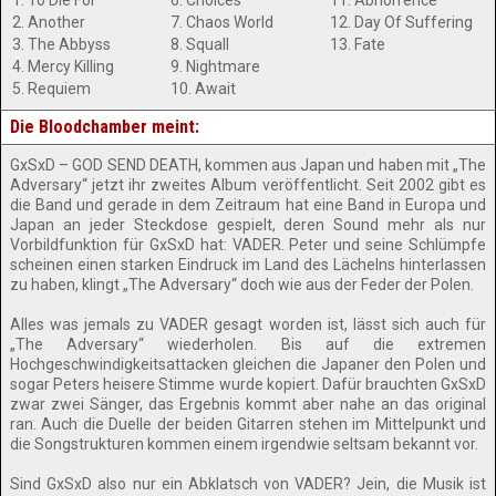
1. To Die For
6. Choices
11. Abhorrence
2. Another
7. Chaos World
12. Day Of Suffering
3. The Abbyss
8. Squall
13. Fate
4. Mercy Killing
9. Nightmare
5. Requiem
10. Await
Die Bloodchamber meint:
GxSxD – GOD SEND DEATH, kommen aus Japan und haben mit „The
Adversary“ jetzt ihr zweites Album veröffentlicht. Seit 2002 gibt es
die Band und gerade in dem Zeitraum hat eine Band in Europa und
Japan an jeder Steckdose gespielt, deren Sound mehr als nur
Vorbildfunktion für GxSxD hat: VADER. Peter und seine Schlümpfe
scheinen einen starken Eindruck im Land des Lächelns hinterlassen
zu haben, klingt „The Adversary“ doch wie aus der Feder der Polen.
Alles was jemals zu VADER gesagt worden ist, lässt sich auch für
„The Adversary“ wiederholen. Bis auf die extremen
Hochgeschwindigkeitsattacken gleichen die Japaner den Polen und
sogar Peters heisere Stimme wurde kopiert. Dafür brauchten GxSxD
zwar zwei Sänger, das Ergebnis kommt aber nahe an das original
ran. Auch die Duelle der beiden Gitarren stehen im Mittelpunkt und
die Songstrukturen kommen einem irgendwie seltsam bekannt vor.
Sind GxSxD also nur ein Abklatsch von VADER? Jein, die Musik ist