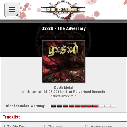
GxSxD - The Adversary
Death Metal
erschienen am
05.08.2016
bei
Pulverised Records
dauert
32:22 min
Bloodchamber-Wertung:
Tracklist