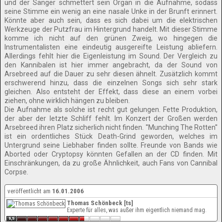
und der Sänger schmettert sein Organ in die Aufnahme, sodass
seine Stimme ein wenig an eine nasale Unke in der Brunft erinnert.
Könnte aber auch sein, dass es sich dabei um die elektrischen
Werkzeuge der Putzfrau im Hintergrund handelt. Mit dieser Stimme
komme ich nicht auf den grünen Zweig, wo hingegen die
Instrumentalisten eine eindeutig ausgereifte Leistung abliefern.
Allerdings fehlt hier die Eigenleistung im Sound. Der Vergleich zu
den Kannibalen ist hier immer angebracht, da der Sound von
Arsebreed auf die Dauer zu sehr diesen ähnelt. Zusätzlich kommt
erschwerend hinzu, dass die einzelnen Songs sich sehr stark
gleichen. Also entsteht der Effekt, dass diese an einem vorbei
ziehen, ohne wirklich hängen zu bleiben.
Die Aufnahme als solche ist recht gut gelungen. Fette Produktion,
der aber der letzte Schliff fehlt. Im Konzert der Großen werden
Arsebreed ihren Platz sicherlich nicht finden. ''Munching The Rotten''
ist ein ordentliches Stück Death-Grind geworden, welches im
Untergrund seine Liebhaber finden sollte. Freunde von Bands wie
Aborted oder Cryptopsy könnten Gefallen an der CD finden. Mit
Einschränkungen, da zu große Ähnlichkeit, auch Fans von Cannibal
Corpse.
veröffentlicht am
16.01.2006
Thomas Schönbeck [ts]
Experte für alles, was außer ihm eigentlich niemand mag.