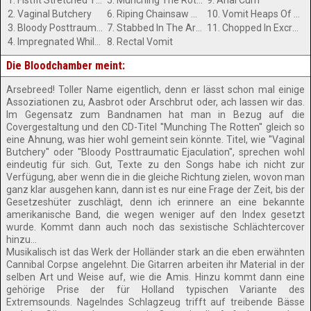
1. Fistfit Stretched Third Eye
5. Munching The Rotten
9. Anal Cum
2. Vaginal Butchery
6. Riping Chainsaw Orgasm
10. Vomit Heaps Of Flesh
3. Bloody Posttraumatic Ejaculation
7. Stabbed In The Arse
11. Chopped In Excrements
4. Impregnated While Giving Birth
8. Rectal Vomit
Die Bloodchamber meint:
Arsebreed! Toller Name eigentlich, denn er lässt schon mal einige
Assoziationen zu, Aasbrot oder Arschbrut oder, ach lassen wir das.
Im Gegensatz zum Bandnamen hat man in Bezug auf die
Covergestaltung und den CD-Titel ''Munching The Rotten'' gleich so
eine Ahnung, was hier wohl gemeint sein könnte. Titel, wie ''Vaginal
Butchery'' oder ''Bloody Posttraumatic Ejaculation'', sprechen wohl
eindeutig für sich. Gut, Texte zu den Songs habe ich nicht zur
Verfügung, aber wenn die in die gleiche Richtung zielen, wovon man
ganz klar ausgehen kann, dann ist es nur eine Frage der Zeit, bis der
Gesetzeshüter zuschlägt, denn ich erinnere an eine bekannte
amerikanische Band, die wegen weniger auf den Index gesetzt
wurde. Kommt dann auch noch das sexistische Schlächtercover
hinzu...
Musikalisch ist das Werk der Holländer stark an die eben erwähnten
Cannibal Corpse angelehnt. Die Gitarren arbeiten ihr Material in der
selben Art und Weise auf, wie die Amis. Hinzu kommt dann eine
gehörige Prise der für Holland typischen Variante des
Extremsounds. Nagelndes Schlagzeug trifft auf treibende Bässe