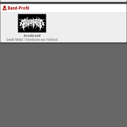
Band-Profil
Arsebreed
Death Metal / Grindcore aus Holland
-
Impressum
Bloodchamber.de
CD-Reviews
Arsebreed - Munching The Rotten