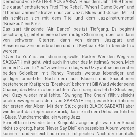
Demoband von EARTH/BLACK SABBATH aus dem Jahr 1969 hören.
Die darauf enthaltenen Titel "The Rebel", "When I Came Down" und
"Thomas James" strotzen nur von Jazz, Blues und Gospel. Mir ist
als schlösse sich mit dem Titel und dem Jazz-Instrumental
"Breakout" ein Kreis.
Das zart tänzelnde "Air Dance" besitzt Tiefgang. Es beginnt
beschwingt, gleitet in eine schwermütige Stimmung über, um dann
von schweren Gitarren, dann von einem Jazzpart und
Bläsereinsätzen unterbrochen und mit Keyboard-Geflirr beendet zu
werden.
"Over To You" ist ein stimmungsvoller Rocker. Wer den Weg von
SABBATH mit geht, wird auch ihn über das Mittelmaß heben. Mich
erinnert "Over To You" zuweilen an das, was Ozzy auf seinen ersten
beiden Soloalben mit Randy Rhoads weitaus lebendiger und
quirliger umsetzte. Nach dem aus Bläsern und Saxophonen
bestehenden Kraftprotz "Breakout" bekommt Bill Ward wieder seine
Chance, das Mikro zu befeuchten. Ward sang das letzte Stück ein,
weil Ozzy wieder mal fehlte. "Swinging The Chain" fällt vielleicht
auch deswegen aus dem von SABBATH eng gesteckten Rahmen
der ersten vier Alben. Mit dem Stück greift BLACK SABBATH aber
wieder auf das Repertoire zurück, das sie mit dem Debüt einführten
- Blues, Mundharmonika, ein wenig Jazz.
Schnell bin ich wieder beim Konjunktiv angelangt - wäre der Sound
nicht so grottig, hätte "Never Say Die!" ein passables Album werden
können - und vielleicht auch ein erfolgreiches. Nach der ebenfalls