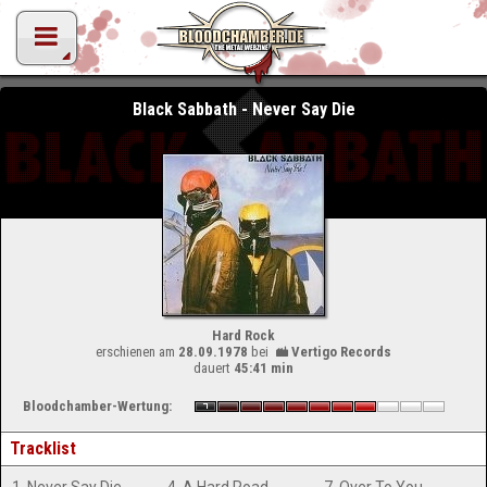
Black Sabbath - Never Say Die
Hard Rock
erschienen am
28.09.1978
bei
Vertigo Records
dauert
45:41 min
Bloodchamber-Wertung:
Tracklist