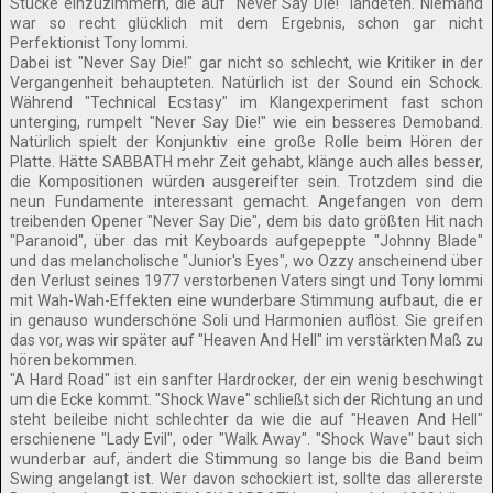
Stücke einzuzimmern, die auf "Never Say Die!" landeten. Niemand
war so recht glücklich mit dem Ergebnis, schon gar nicht
Perfektionist Tony Iommi.
Dabei ist "Never Say Die!" gar nicht so schlecht, wie Kritiker in der
Vergangenheit behaupteten. Natürlich ist der Sound ein Schock.
Während "Technical Ecstasy" im Klangexperiment fast schon
unterging, rumpelt "Never Say Die!" wie ein besseres Demoband.
Natürlich spielt der Konjunktiv eine große Rolle beim Hören der
Platte. Hätte SABBATH mehr Zeit gehabt, klänge auch alles besser,
die Kompositionen würden ausgereifter sein. Trotzdem sind die
neun Fundamente interessant gemacht. Angefangen von dem
treibenden Opener "Never Say Die", dem bis dato größten Hit nach
"Paranoid", über das mit Keyboards aufgepeppte "Johnny Blade"
und das melancholische "Junior's Eyes", wo Ozzy anscheinend über
den Verlust seines 1977 verstorbenen Vaters singt und Tony Iommi
mit Wah-Wah-Effekten eine wunderbare Stimmung aufbaut, die er
in genauso wunderschöne Soli und Harmonien auflöst. Sie greifen
das vor, was wir später auf "Heaven And Hell" im verstärkten Maß zu
hören bekommen.
"A Hard Road" ist ein sanfter Hardrocker, der ein wenig beschwingt
um die Ecke kommt. "Shock Wave" schließt sich der Richtung an und
steht beileibe nicht schlechter da wie die auf "Heaven And Hell"
erschienene "Lady Evil", oder "Walk Away". "Shock Wave" baut sich
wunderbar auf, ändert die Stimmung so lange bis die Band beim
Swing angelangt ist. Wer davon schockiert ist, sollte das allererste