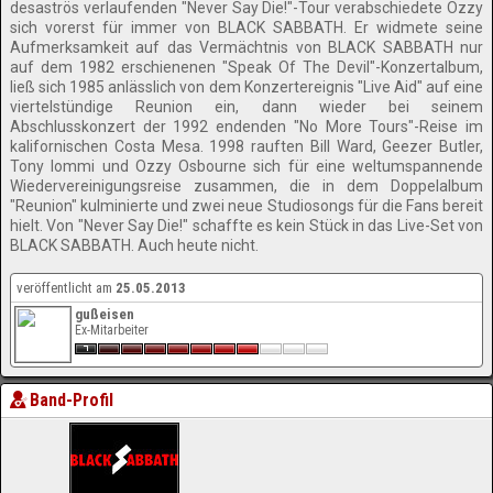
desaströs verlaufenden "Never Say Die!"-Tour verabschiedete Ozzy
sich vorerst für immer von BLACK SABBATH. Er widmete seine
Aufmerksamkeit auf das Vermächtnis von BLACK SABBATH nur
auf dem 1982 erschienenen "Speak Of The Devil"-Konzertalbum,
ließ sich 1985 anlässlich von dem Konzertereignis "Live Aid" auf eine
viertelstündige Reunion ein, dann wieder bei seinem
Abschlusskonzert der 1992 endenden "No More Tours"-Reise im
kalifornischen Costa Mesa. 1998 rauften Bill Ward, Geezer Butler,
Tony Iommi und Ozzy Osbourne sich für eine weltumspannende
Wiedervereinigungsreise zusammen, die in dem Doppelalbum
"Reunion" kulminierte und zwei neue Studiosongs für die Fans bereit
hielt. Von "Never Say Die!" schaffte es kein Stück in das Live-Set von
BLACK SABBATH. Auch heute nicht.
veröffentlicht am
25.05.2013
gußeisen
Ex-Mitarbeiter
Band-Profil