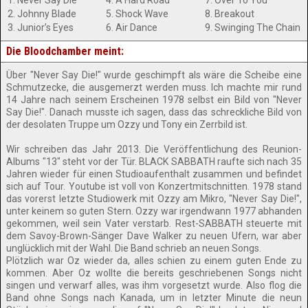
1. Never Say Die
4. A Hard Road
7. Over To You
2. Johnny Blade
5. Shock Wave
8. Breakout
3. Junior’s Eyes
6. Air Dance
9. Swinging The Chain
Die Bloodchamber meint:
Über "Never Say Die!" wurde geschimpft als wäre die Scheibe eine
Schmutzecke, die ausgemerzt werden muss. Ich machte mir rund
14 Jahre nach seinem Erscheinen 1978 selbst ein Bild von "Never
Say Die!". Danach musste ich sagen, dass das schreckliche Bild von
der desolaten Truppe um Ozzy und Tony ein Zerrbild ist.
Wir schreiben das Jahr 2013. Die Veröffentlichung des Reunion-
Albums "13" steht vor der Tür. BLACK SABBATH raufte sich nach 35
Jahren wieder für einen Studioaufenthalt zusammen und befindet
sich auf Tour. Youtube ist voll von Konzertmitschnitten. 1978 stand
das vorerst letzte Studiowerk mit Ozzy am Mikro, "Never Say Die!",
unter keinem so guten Stern. Ozzy war irgendwann 1977 abhanden
gekommen, weil sein Vater verstarb. Rest-SABBATH steuerte mit
dem Savoy-Brown-Sänger Dave Walker zu neuen Ufern, war aber
unglücklich mit der Wahl. Die Band schrieb an neuen Songs.
Plötzlich war Oz wieder da, alles schien zu einem guten Ende zu
kommen. Aber Oz wollte die bereits geschriebenen Songs nicht
singen und verwarf alles, was ihm vorgesetzt wurde. Also flog die
Band ohne Songs nach Kanada, um in letzter Minute die neun