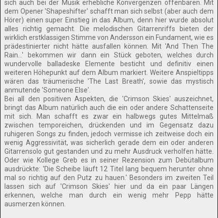
sich auch bei der Musik erhebliche Konvergenzen offenbaren. Mit
dem Opener 'Shapeshifter' schafft man sich selbst (aber auch dem
Hörer) einen super Einstieg in das Album, denn hier wurde absolut
alles richtig gemacht. Die melodischen Gitarrenriffs bieten der
wirklich erstklassigen Stimme von Andersson ein Fundament, wie es
prädestinierter nicht hätte ausfallen können. Mit 'And Then The
Rain...' bekommen wir dann ein Stück geboten, welches durch
wundervolle balladeske Elemente besticht und definitiv einen
weiteren Höhepunkt auf dem Album markiert. Weitere Anspieltipps
wären das träumerische 'The Last Breath', sowie das mystisch
anmutende 'Someone Else'.
Bei all den positiven Aspekten, die 'Crimson Skies' auszeichnet,
bringt das Album natürlich auch die ein oder andere Schattenseite
mit sich. Man schafft es zwar ein halbwegs gutes Mittelmaß
zwischen temporeichen, drückenden und im Gegensatz dazu
ruhigeren Songs zu finden, jedoch vermisse ich zeitweise doch ein
wenig Aggressivität, was sicherlich gerade dem ein oder anderen
Gitarrensolo gut gestanden und zu mehr Ausdruck verholfen hätte.
Oder wie Kollege Greb es in seiner Rezension zum Debütalbum
ausdrückte: 'Die Scheibe läuft 12 Titel lang bequem herunter ohne
mal so richtig auf den Putz zu hauen.' Besonders im zweiten Teil
lassen sich auf 'Crimson Skies' hier und da ein paar Längen
erkennen, welche man durch ein wenig mehr Pepp hätte
ausmerzen können.