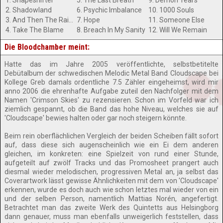
1. Shapeshifter
5. The Last Breath
9. Demon Tears
2. Shadowland
6. Psychic Imbalance
10. 1000 Souls
3. And Then The Rain...
7. Hope
11. Someone Else
4. Take The Blame
8. Breach In My Sanity
12. Will We Remain
Die Bloodchamber meint:
Hatte das im Jahre 2005 veröffentlichte, selbstbetitelte
Debütalbum der schwedischen Melodic Metal Band Cloudscape bei
Kollege Greb damals ordentliche 7.5 Zähler eingeheimst, wird mir
anno 2006 die ehrenhafte Aufgabe zuteil den Nachfolger mit dem
Namen 'Crimson Skies' zu rezensieren. Schon im Vorfeld war ich
ziemlich gespannt, ob die Band das hohe Niveau, welches sie auf
'Cloudscape' bewies halten oder gar noch steigern könnte.
Beim rein oberflächlichen Vergleich der beiden Scheiben fällt sofort
auf, dass diese sich augenscheinlich wie ein Ei dem anderen
gleichen, im konkreten: eine Spielzeit von rund einer Stunde,
aufgeteilt auf zwölf Tracks und das Promosheet prangert auch
diesmal wieder melodischen, progressiven Metal an, ja selbst das
Coverartwork lässt gewisse Ähnlichkeiten mit dem von 'Cloudscape'
erkennen, wurde es doch auch wie schon letztes mal wieder von ein
und der selben Person, namentlich Mattias Norén, angefertigt.
Betrachtet man das zweite Werk des Quintetts aus Helsingborg
dann genauer, muss man ebenfalls unweigerlich feststellen, dass