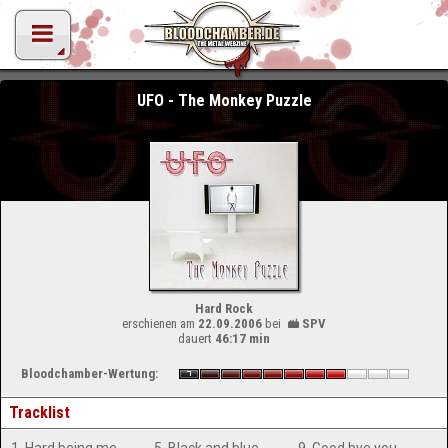
UFO - The Monkey Puzzle
Hard Rock
erschienen am
22.09.2006
bei
SPV
dauert
46:17 min
Bloodchamber-Wertung:
Tracklist