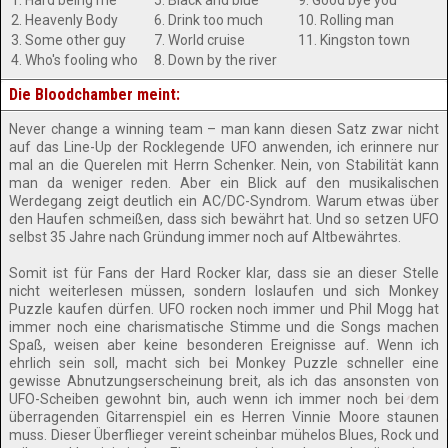
1. Hard being me
5. Black and blue
9. Good bye you
2. Heavenly Body
6. Drink too much
10. Rolling man
3. Some other guy
7. World cruise
11. Kingston town
4. Who's fooling who
8. Down by the river
Die Bloodchamber meint:
Never change a winning team – man kann diesen Satz zwar nicht
auf das Line-Up der Rocklegende UFO anwenden, ich erinnere nur
mal an die Querelen mit Herrn Schenker. Nein, von Stabilität kann
man da weniger reden. Aber ein Blick auf den musikalischen
Werdegang zeigt deutlich ein AC/DC-Syndrom. Warum etwas über
den Haufen schmeißen, dass sich bewährt hat. Und so setzen UFO
selbst 35 Jahre nach Gründung immer noch auf Altbewährtes.
Somit ist für Fans der Hard Rocker klar, dass sie an dieser Stelle
nicht weiterlesen müssen, sondern loslaufen und sich Monkey
Puzzle kaufen dürfen. UFO rocken noch immer und Phil Mogg hat
immer noch eine charismatische Stimme und die Songs machen
Spaß, weisen aber keine besonderen Ereignisse auf. Wenn ich
ehrlich sein soll, macht sich bei Monkey Puzzle schneller eine
gewisse Abnutzungserscheinung breit, als ich das ansonsten von
UFO-Scheiben gewohnt bin, auch wenn ich immer noch bei dem
überragenden Gitarrenspiel ein es Herren Vinnie Moore staunen
muss. Dieser Überflieger vereint scheinbar mühelos Blues, Rock und