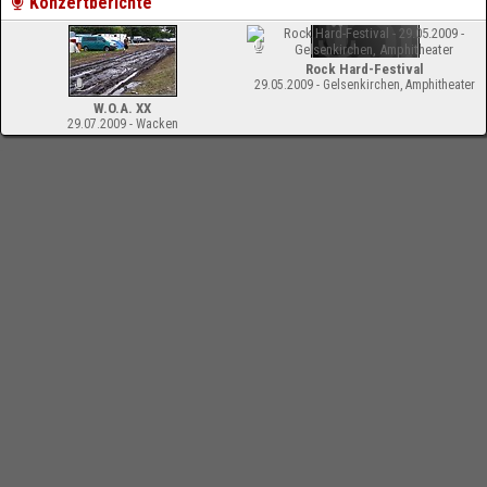
Konzertberichte
Rock Hard-Festival
29.05.2009 - Gelsenkirchen, Amphitheater
W.O.A. XX
29.07.2009 - Wacken
-
Impressum
Bloodchamber.de
CD-Reviews
UFO - The Monkey Puzzle
online