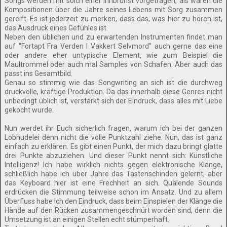
Songs werden mit solch einer Innbrunst vorgetragen, als wären die
Kompositionen über die Jahre seines Lebens mit Sorg zusammen
gereift. Es ist jederzeit zu merken, dass das, was hier zu hören ist,
das Ausdruck eines Gefühles ist.
Neben den üblichen und zu erwartenden Instrumenten findet man
auf ''Fortapt Fra Verden I Vakkert Selvmord'' auch gerne das eine
oder andere eher untypische Element, wie zum Beispiel die
Maultrommel oder auch mal Samples von Schafen. Aber auch das
passt ins Gesamtbild.
Genau so stimmig wie das Songwriting an sich ist die durchweg
druckvolle, kräftige Produktion. Da das innerhalb diese Genres nicht
unbedingt üblich ist, verstärkt sich der Eindruck, dass alles mit Liebe
gekocht wurde.
Nun werdet ihr Euch sicherlich fragen, warum ich bei der ganzen
Lobhudelei denn nicht die volle Punktzahl ziehe. Nun, das ist ganz
einfach zu erklären. Es gibt einen Punkt, der mich dazu bringt glatte
drei Punkte abzuziehen. Und dieser Punkt nennt sich: Künstliche
Intelligenz! Ich habe wirklich nichts gegen elektronische Klänge,
schließlich habe ich über Jahre das Tastenschinden gelernt, aber
das Keyboard hier ist eine Frechheit an sich. Quälende Sounds
erdrücken die Stimmung teilweise schon im Ansatz. Und zu allem
Überfluss habe ich den Eindruck, dass beim Einspielen der Klänge die
Hände auf den Rücken zusammengeschnürt worden sind, denn die
Umsetzung ist an einigen Stellen echt stümperhaft.