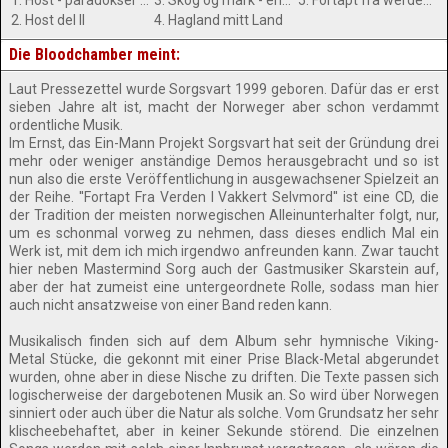
1. Host - paradokser i menneskesinn og kosmisk natur - et oppgjor med falske mann del I
3. Skog og mark - en frelse fra falskhet
5. Fortapt fra werden i wakkert selomort
2. Host del II
4. Hagland mitt Land
Die Bloodchamber meint:
Laut Pressezettel wurde Sorgsvart 1999 geboren. Dafür das er erst
sieben Jahre alt ist, macht der Norweger aber schon verdammt
ordentliche Musik.
Im Ernst, das Ein-Mann Projekt Sorgsvart hat seit der Gründung drei
mehr oder weniger anständige Demos herausgebracht und so ist
nun also die erste Veröffentlichung in ausgewachsener Spielzeit an
der Reihe. ''Fortapt Fra Verden I Vakkert Selvmord'' ist eine CD, die
der Tradition der meisten norwegischen Alleinunterhalter folgt, nur,
um es schonmal vorweg zu nehmen, dass dieses endlich Mal ein
Werk ist, mit dem ich mich irgendwo anfreunden kann. Zwar taucht
hier neben Mastermind Sorg auch der Gastmusiker Skarstein auf,
aber der hat zumeist eine untergeordnete Rolle, sodass man hier
auch nicht ansatzweise von einer Band reden kann.
Musikalisch finden sich auf dem Album sehr hymnische Viking-
Metal Stücke, die gekonnt mit einer Prise Black-Metal abgerundet
wurden, ohne aber in diese Nische zu driften. Die Texte passen sich
logischerweise der dargebotenen Musik an. So wird über Norwegen
sinniert oder auch über die Natur als solche. Vom Grundsatz her sehr
klischeebehaftet, aber in keiner Sekunde störend. Die einzelnen