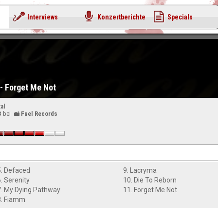
Interviews
Konzertberichte
Specials
- Forget Me Not
al
3
bei
Fuel Records
5. Defaced
9. Lacryma
6. Serenity
10. Die To Reborn
7. My Dying Pathway
11. Forget Me Not
8. Fiamm