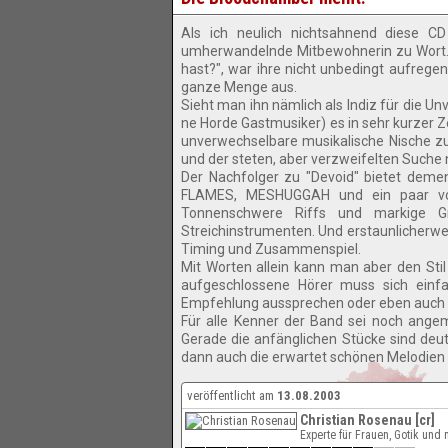
Als ich neulich nichtsahnend diese CD
umherwandelnde Mitbewohnerin zu Wort. "
hast?", war ihre nicht unbedingt aufrege
ganze Menge aus.
Sieht man ihn nämlich als Indiz für die Un
ne Horde Gastmusiker) es in sehr kurzer 
unverwechselbare musikalische Nische zu 
und der steten, aber verzweifelten Suche 
Der Nachfolger zu "Devoid" bietet demen
FLAMES, MESHUGGAH und ein paar vorl
Tonnenschwere Riffs und markige Gr
Streichinstrumenten. Und erstaunlicherwei
Timing und Zusammenspiel.
Mit Worten allein kann man aber den Stil
aufgeschlossene Hörer muss sich einfa
Empfehlung aussprechen oder eben auch n
Für alle Kenner der Band sei noch angem
Gerade die anfänglichen Stücke sind deut
dann auch die erwartet schönen Melodien 
veröffentlicht am
13.08.2003
Christian Rosenau [cr]
Experte für Frauen, Gotik un