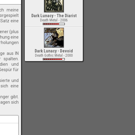
ich meine
orgespielt
Dark Lunacy - The Diarist
Death Metal - 2006
 Satz eine
ener (plus
chung eine
erholungen
Dark Lunacy - Devoid
nge aus IN
Death Gothic Metal - 2000
 spalten.
odien und
-
Gespür für
sierte und
sich eine
nger gibt.
wagen sich