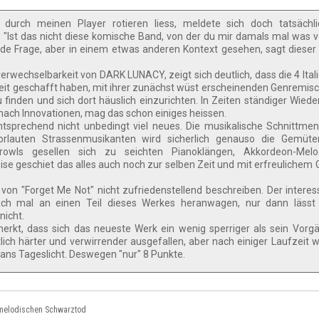
 durch meinen Player rotieren liess, meldete sich doch tatsächl
Ist das nicht diese komische Band, von der du mir damals mal was v
nde Frage, aber in einem etwas anderen Kontext gesehen, sagt dieser
verwechselbarkeit von DARK LUNACY, zeigt sich deutlich, dass die 4 Itali
Zeit geschafft haben, mit ihrer zunächst wüst erscheinenden Genremis
finden und sich dort häuslich einzurichten. In Zeiten ständiger Wied
nach Innovationen, mag das schon einiges heissen.
tsprechend nicht unbedingt viel neues. Die musikalische Schnittme
auten Strassenmusikanten wird sicherlich genauso die Gemüter
owls gesellen sich zu seichten Pianoklängen, Akkordeon-Mel
se geschiet das alles auch noch zur selben Zeit und mit erfreulichem 
 von "Forget Me Not" nicht zufriedenstellend beschreiben. Der interes
ch mal an einen Teil dieses Werkes heranwagen, nur dann lässt 
icht.
erkt, dass sich das neueste Werk ein wenig sperriger als sein Vorgä
lich härter und verwirrender ausgefallen, aber nach einiger Laufzeit 
ans Tageslicht. Deswegen "nur" 8 Punkte.
d melodischen Schwarztod