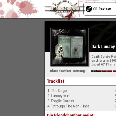
CD-Reviews
Dark Lunacy 
Death Gothic Met
erschienen in
200
dauert
67:41 min
Bloodchamber-Wertung:
Tracklist
1. The Dirge
2. Lunacyrcus
3. Fragile Caress
4. Through The Non-Time
Die Bloodchamber meint: