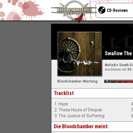
CD-Reviews
Swallow The
Melodic Death D
erschienen am
09
Bloodchamber-Wertung:
Tracklist
1. Hope
4
2. These Hours of Despair
3. The Justice of Suffering
Die Bloodchamber meint: