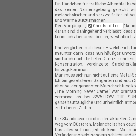
Ein Händchen für treffliche Albentitel ha
das seiner Namensgebung gerecht wir
melancholischer und verzweifelter, ist be
und Wärme auszumachen.
Den Vorgänger „
Ghosts of Loss
“ kenn
daran sind dahingehend verblasst, dass si
kenne ich aber umso besser, weshalb ich
Und verglichen mit dieser – welche ich fü
mitunter darin, dass nun häufiger unverz
sind auch noch die tiefen Grunzer und ener
Konzentration, vereinzelte Streicher
hinzugekommen.
Man muss sich nun nicht auf eine Metal-
Ich bin gesetzteren Gangarten und auch
aber bei der genannten Marschrichtung kom
„The Morning Never Came“ war dramatis
vermisse ich bei SWALLOW THE SUNs 
gänsehauttaugliche und unheimlich atmos
zu früheren Zeiten.
Die Skandinavier sind in der aktuellen G
weg vom Düsteren, Melancholischen deutlich
Das alles soll nun jedoch keine Miesmac
Veränderung sein, sondern schlicht und e