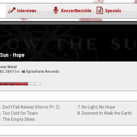
Interviews
Konzertberichte
Specials
 Sun - Hope
oom Metal
.02.2007
bei
Spinefarm Records
. Don't Fall Asleep (Horror Pt. 2)
7. No Light, No Hope
5. Too Cold for Tears
8. Doomed to Walk the Earth
6. The Empty Skies