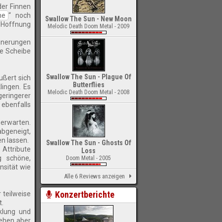
der Finnen
me
“ noch
Swallow The Sun - New Moon
r Hoffnung
Melodic Death Doom Metal - 2009
innerungen
te Scheibe
Swallow The Sun - Plague Of
ußert sich
Butterflies
lingen. Es
Melodic Death Doom Metal - 2008
geringerer
ebenfalls
 erwarten.
abgeneigt,
en lassen.
Swallow The Sun - Ghosts Of
Attribute
Loss
 schöne,
Doom Metal - 2005
nsität wie
Alle 6 Reviews anzeigen
Konzertberichte
 teilweise
t.
cklung und
sehen aber