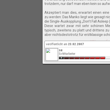
trotzdem, nur darf man eben kein so auf
Akzeptiert man dies, erwartet einen ein
zu werden: Das Manko liegt wie gesagt nich
die Single-Auskopplung „Don’t Fall Asleep (
Diese wartet zwar mit sehr schönen Mel
typisch, zweitens zu platt und drittens
aber nichtsdestotrotz für erstklassige s
veröffentlicht am
23.02.2007
se
Ex-Mitarbeiter