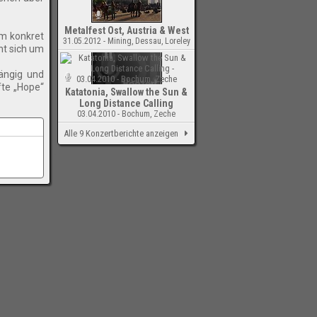
Metalfest Ost, Austria & West
Um konkret
31.05.2012 - Mining, Dessau, Loreley
nt sich um
ängig und
fte „Hope“
Katatonia, Swallow the Sun &
Long Distance Calling
03.04.2010 - Bochum, Zeche
Alle 9 Konzertberichte anzeigen
-