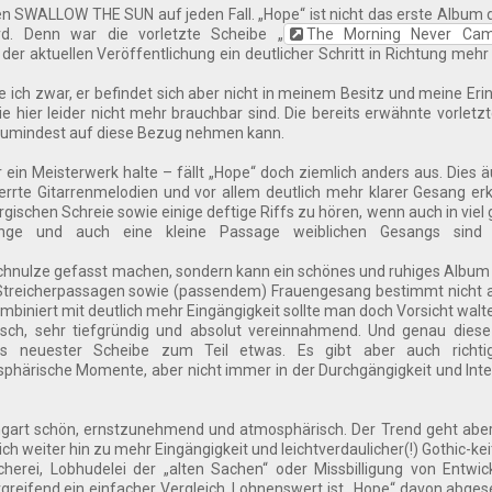
ben SWALLOW THE SUN auf jeden Fall. „Hope“ ist nicht das erste Album 
d. Denn war die vorletzte Scheibe „
The Morning Never Ca
i der aktuellen Veröffentlichung ein deutlicher Schritt in Richtung meh
e ich zwar, er befindet sich aber nicht in meinem Besitz und meine Er
e hier leider nicht mehr brauchbar sind. Die bereits erwähnte vorletz
 zumindest auf diese Bezug nehmen kann.
r ein Meisterwerk halte – fällt „Hope“ doch ziemlich anders aus. Dies ä
errte Gitarrenmelodien und vor allem deutlich mehr klarer Gesang erk
gischen Schreie sowie einige deftige Riffs zu hören, wenn auch in viel 
klänge und auch eine kleine Passage weiblichen Gesangs sind 
Schnulze gefasst machen, sondern kann ein schönes und ruhiges Album
 Streicherpassagen sowie (passendem) Frauengesang bestimmt nicht 
biniert mit deutlich mehr Eingängigkeit sollte man doch Vorsicht walt
ch, sehr tiefgründig und absolut vereinnahmend. Und genau diese 
neuester Scheibe zum Teil etwas. Es gibt aber auch richtig
phärische Momente, aber nicht immer in der Durchgängigkeit und Inte
angart schön, ernstzunehmend und atmosphärisch. Der Trend geht aber
 weiter hin zu mehr Eingängigkeit und leichtverdaulicher(!) Gothic-kei
herei, Lobhudelei der „alten Sachen“ oder Missbilligung von Entwi
rgreifend ein einfacher Vergleich. Lohnenswert ist „Hope“ davon abge