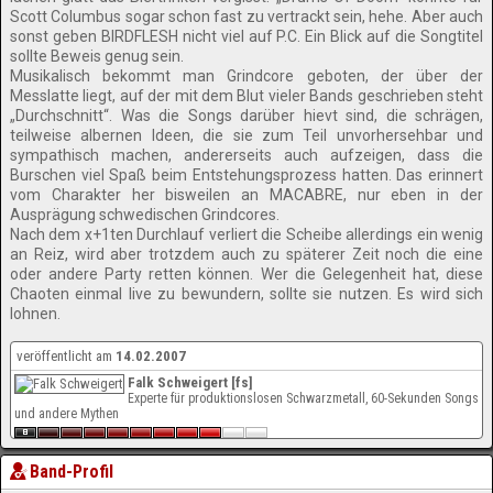
Scott Columbus sogar schon fast zu vertrackt sein, hehe. Aber auch
sonst geben BIRDFLESH nicht viel auf P.C. Ein Blick auf die Songtitel
sollte Beweis genug sein.
Musikalisch bekommt man Grindcore geboten, der über der
Messlatte liegt, auf der mit dem Blut vieler Bands geschrieben steht
„Durchschnitt“. Was die Songs darüber hievt sind, die schrägen,
teilweise albernen Ideen, die sie zum Teil unvorhersehbar und
sympathisch machen, andererseits auch aufzeigen, dass die
Burschen viel Spaß beim Entstehungsprozess hatten. Das erinnert
vom Charakter her bisweilen an MACABRE, nur eben in der
Ausprägung schwedischen Grindcores.
Nach dem x+1ten Durchlauf verliert die Scheibe allerdings ein wenig
an Reiz, wird aber trotzdem auch zu späterer Zeit noch die eine
oder andere Party retten können. Wer die Gelegenheit hat, diese
Chaoten einmal live zu bewundern, sollte sie nutzen. Es wird sich
lohnen.
veröffentlicht am
14.02.2007
Falk Schweigert [fs]
Experte für produktionslosen Schwarzmetall, 60-Sekunden Songs
und andere Mythen
Band-Profil