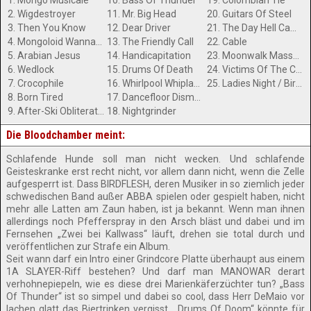
1. Mongo Musicale
10. Bass Of Thunder
19. Colombian Tie
2. Wigdestroyer
11. Mr. Big Head
20. Guitars Of Steel
3. Then You Know
12. Dear Driver
21. The Day Hell Came To Town
4. Mongoloid Wannabe
13. The Friendly Call
22. Cable
5. Arabian Jesus
14. Handicapitation
23. Moonwalk Massacre
6. Wedlock
15. Drums Of Death
24. Victims Of The Cat
7. Crocophile
16. Whirlpool Whiplash
25. Ladies Night / Birdo Might
8. Born Tired
17. Dancefloor Dismemberment
9. After-Ski Obliteration
18. Nightgrinder
Die Bloodchamber meint:
Schlafende Hunde soll man nicht wecken. Und schlafende
Geisteskranke erst recht nicht, vor allem dann nicht, wenn die Zelle
aufgesperrt ist. Dass BIRDFLESH, deren Musiker in so ziemlich jeder
schwedischen Band außer ABBA spielen oder gespielt haben, nicht
mehr alle Latten am Zaun haben, ist ja bekannt. Wenn man ihnen
allerdings noch Pfefferspray in den Arsch bläst und dabei und im
Fernsehen „Zwei bei Kallwass“ läuft, drehen sie total durch und
veröffentlichen zur Strafe ein Album.
Seit wann darf ein Intro einer Grindcore Platte überhaupt aus einem
1A SLAYER-Riff bestehen? Und darf man MANOWAR derart
verhohnepiepeln, wie es diese drei Marienkäferzüchter tun? „Bass
Of Thunder“ ist so simpel und dabei so cool, dass Herr DeMaio vor
lachen glatt das Biertrinken vergisst. „Drums Of Doom“ könnte für