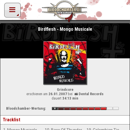
Birdflesh - Mongo Musicale
Grindcore
erschienen am
26.01.2007
bei
Dental Records
dauert
34:13 min
Bloodchamber-Wertung:
Tracklist