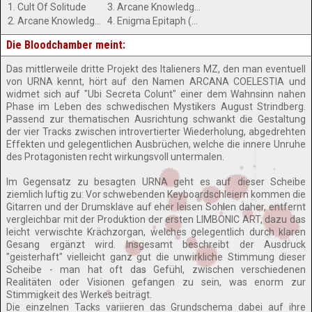
1. Cult Of Solitude
3. Arcane Knowledge Revealed Pt.2
2. Arcane Knowledge Revealed Pt.1
4. Enigma Epitaph (A Dirge In Sculpture)
Die Bloodchamber meint:
Das mittlerweile dritte Projekt des Italieners MZ, den man eventuell
von URNA kennt, hört auf den Namen ARCANA COELESTIA und
widmet sich auf "Ubi Secreta Colunt" einer dem Wahnsinn nahen
Phase im Leben des schwedischen Mystikers August Strindberg.
Passend zur thematischen Ausrichtung schwankt die Gestaltung
der vier Tracks zwischen introvertierter Wiederholung, abgedrehten
Effekten und gelegentlichen Ausbrüchen, welche die innere Unruhe
des Protagonisten recht wirkungsvoll untermalen.
Im Gegensatz zu besagten URNA geht es auf dieser Scheibe
ziemlich luftig zu: Vor schwebenden Keyboardschleiern kommen die
Gitarren und der Drumsklave auf eher leisen Sohlen daher, entfernt
vergleichbar mit der Produktion der ersten LIMBONIC ART, dazu das
leicht verwischte Krächzorgan, welches gelegentlich durch klaren
Gesang ergänzt wird. Insgesamt beschreibt der Ausdruck
"geisterhaft" vielleicht ganz gut die unwirkliche Stimmung dieser
Scheibe - man hat oft das Gefühl, zwischen verschiedenen
Realitäten oder Visionen gefangen zu sein, was enorm zur
Stimmigkeit des Werkes beiträgt.
Die einzelnen Tacks variieren das Grundschema dabei auf ihre