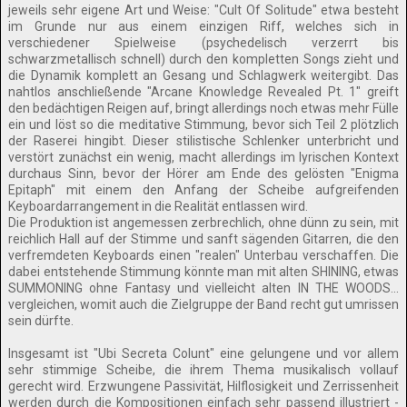
jeweils sehr eigene Art und Weise: "Cult Of Solitude" etwa besteht
im Grunde nur aus einem einzigen Riff, welches sich in
verschiedener Spielweise (psychedelisch verzerrt bis
schwarzmetallisch schnell) durch den kompletten Songs zieht und
die Dynamik komplett an Gesang und Schlagwerk weitergibt. Das
nahtlos anschließende "Arcane Knowledge Revealed Pt. 1" greift
den bedächtigen Reigen auf, bringt allerdings noch etwas mehr Fülle
ein und löst so die meditative Stimmung, bevor sich Teil 2 plötzlich
der Raserei hingibt. Dieser stilistische Schlenker unterbricht und
verstört zunächst ein wenig, macht allerdings im lyrischen Kontext
durchaus Sinn, bevor der Hörer am Ende des gelösten "Enigma
Epitaph" mit einem den Anfang der Scheibe aufgreifenden
Keyboardarrangement in die Realität entlassen wird.
Die Produktion ist angemessen zerbrechlich, ohne dünn zu sein, mit
reichlich Hall auf der Stimme und sanft sägenden Gitarren, die den
verfremdeten Keyboards einen "realen" Unterbau verschaffen. Die
dabei entstehende Stimmung könnte man mit alten SHINING, etwas
SUMMONING ohne Fantasy und vielleicht alten IN THE WOODS...
vergleichen, womit auch die Zielgruppe der Band recht gut umrissen
sein dürfte.
Insgesamt ist "Ubi Secreta Colunt" eine gelungene und vor allem
sehr stimmige Scheibe, die ihrem Thema musikalisch vollauf
gerecht wird. Erzwungene Passivität, Hilflosigkeit und Zerrissenheit
werden durch die Kompositionen einfach sehr passend illustriert -