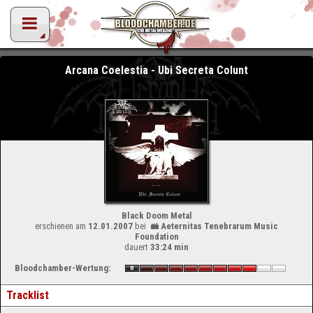
Arcana Coelestia - Ubi Secreta Colunt
Black Doom Metal
erschienen am
12.01.2007
bei
Aeternitas Tenebrarum Music
Foundation
dauert
33:24 min
Bloodchamber-Wertung:
Tracklist