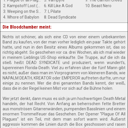
1. Plague of all Plagues
5. Vampyre
9. The Carrion Creed
2. Kampstoff Lost (Agent H)
6. Kill Like A God
10. Beast Nero
3. Weeping on the Shores of Lucrine Lake
7. I, Pilate
4. Whore of Babylon
8. Dead Syndicate
Die Bloodchamber meint:
Nichts ist schöner, als sich eine CD von einer einem unbekannten
Band zu kaufen, von der man vorher lediglich ein paar Takte gehört
hatte, und nun in den Besitz eines Albums gekommen ist, das so
richtig abgeht. So geschehen vor ca. drei Wochen, als ich mal wieder
in meinem Lieblings US-Shop einkaufte. Die Truppe, auf die ich da
stieß heißt DEAD SYNDICATE und produziert, wenn wundert's,
lupenreinen Florida-Death. Viel zu erfahren über die fünf Mann gibt
es nicht, außer dass man im Vorprogramm von kleineren Bands, wie
NAPALM DEATH, KREATOR oder EMPEROR auftreten durfte, um nur
einige zu nennen. Wer die drei genannten Bands kennt, der weiß,
dass die in der Regel keinen Mist vor sich auf die Bühne holen.
Wer jetzt denkt, dann muss es sich ja um hochwertigen Death Metal
handeln, der hat Recht. Von Anfang an beherrschen fette Bretter
aus monströsen Gitarrenwänden, pumpenden Basslinien und einem
enormen Trommelfeuer das Geschehen. Der Opener ''Plague Of All
Plagues'' ist ein Teil, mit dem man sofort warm wird. Äußerst
aggressiv kommen die Linien durch die Box geschossen und rasen