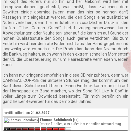
im Kopf des Hörers nur so hin und her. Gekonnt wird hier mit
Tempovariationen gearbeitet, was heißt, dass zwischen dem
Gewitter einige doomige (wenn man das hier so nennen darf)
Passagen mit eingebaut werden, die den Songs eine zusätzliche
Noten verleihen, denn hier entsteht ein zusätzlicher Druck in den
Tiefen. ''The Carrion Creed'' bietet zugegebenerweise kaum
Abwechslungen oder Neuheiten, aber auf die kann ich auf Grund der
hohen Qualitätsstufe der Songs auch gerne verzichten. Bis zum
Ende hin wird hier der rote Faden nicht aus der Hand gegeben und
langweilig wird es auch nie. Die Produktion kann das Niveau durch
die Bank weg halten, auch wenn in den extrem schnellen Momenten
der CD die Übersteuerung nur um Haaresbreite vermieden werden
kann.
Ich kann nur dringend empfehlen in diese CD reinzuhören, denn wer
CANNIBAL CORPSE der aktuellen Stunde mag, der kommt um den
Kauf dieser Scheibe nicht herum. Einen Eindruck kann man sich auf
der Homepage der Band machen, wo der Song ''Kill Like A God'' in
voller Länge zum Download bereitsteht. Für mich persönlich ein
ganz heißer Bewerber für das Demo des Jahres.
veröffentlicht am
21.02.2007
Thomas Schönbeck [ts]
Experte für alles, was außer ihm eigentlich niemand mag.